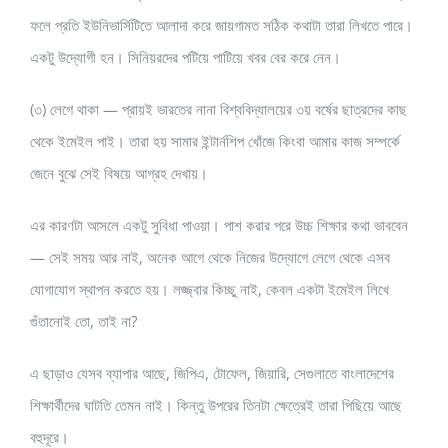
ফলে প্রতি ইউনিভার্সিটিতে আলাদা করে জায়গামত সঠিক কথাটা তারা লিখতে পারে।
একটু উদ্যোগী হন। সিনিয়রদের পটিয়ে পাটিয়ে খবর বের করে নেন।
(৩) লেগে থাকা — প্রায়ই ভারতের নানা বিশ্ববিদ্যালয়ের ৩য় বর্ষের ছাত্রদের কাছ
থেকে ইমেইল পাই। তারা হয় সামার ইন্টার্নশিপ খোঁজে কিংবা আমার কাজ সম্পর্কে
জেনে বুঝে সেই বিষয়ে আগ্রহ দেখায়।
এর কারণটা আসলে একটু সুবিধা পাওয়া। পাশ করার পরে উচ্চ শিক্ষার কথা ভাববেন
— সেই সময় আর নাই, অনেক আগে থেকে নিজের উদ্যোগে লেগে থেকে এসব
যোগাযোগ স্থাপন করতে হয়। লজ্জ্বার কিচ্ছু নাই, কেবল একটা ইমেইল লিখে
গুঁতানোই তো, তাই না?
এ ছাড়াও যেসব ব্যাপার আছে, জিপিএ, টোফেল, জিয়ারি, সেগুলাতে বাংলাদেশের
শিক্ষার্থীদের ঘাটতি তেমন নাই। কিন্তু উপরের তিনটা ক্ষেত্রেই তারা পিছিয়ে আছে
বহুদূরে।