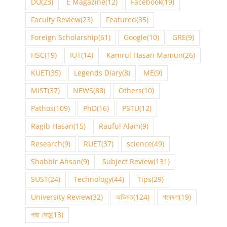
DU
(23)
E Magazine
(12)
Facebook
(19)
Faculty Review
(23)
Featured
(35)
Foreign Scholarship
(61)
Google
(10)
GRE
(9)
HSC
(19)
IUT
(14)
Kamrul Hasan Mamun
(26)
KUET
(35)
Legends Diary
(8)
ME
(9)
MIST
(37)
NEWS
(88)
Others
(10)
Pathos
(109)
PhD
(16)
PSTU
(12)
Ragib Hasan
(15)
Rauful Alam
(9)
Research
(9)
RUET
(37)
science
(49)
Shabbir Ahsan
(9)
Subject Review
(131)
SUST
(24)
Technology
(44)
Tips
(29)
University Review
(32)
অভিমত
(124)
গবেষণা
(19)
পদ্মা সেতু
(13)