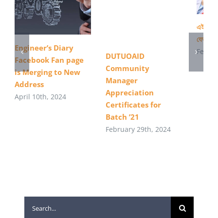
এইস এস 
যেভাবে 
Engineer’s Diary
Februa
DUTUOAID
Facebook Fan page
Community
is Merging to New
Manager
Address
Appreciation
April 10th, 2024
Certificates for
Batch ’21
February 29th, 2024
Search