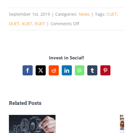
September 1st, 2019
|
Categories:
News
|
Tags:
CUET
,
on
DUET
,
KUET
,
RUET
|
Comments Off
শুভ
জন্মবার্ষিক
রুয়েট,
Invest in Social!
কুয়েট,
চুয়েট,
Facebook
X
Reddit
LinkedIn
WhatsApp
Tumblr
Pinterest
ডুয়েট
Related Posts