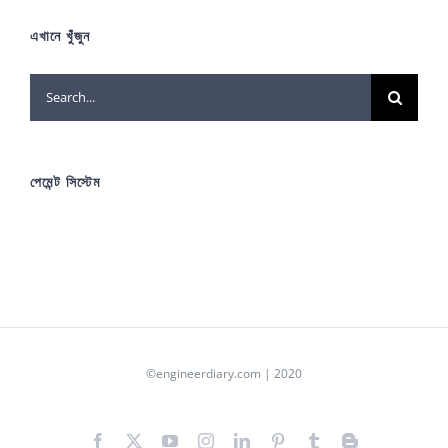
এখানে খুঁজুন
Search
for:
পেমেন্ট সিস্টেম
©engineerdiary.com | 2020
Facebook
X
YouTube
Instagram
LinkedIn
Pinterest
Tumblr
Blogger