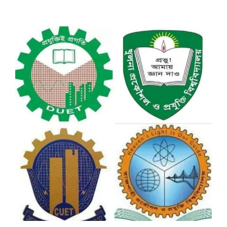
View
Larger
Image