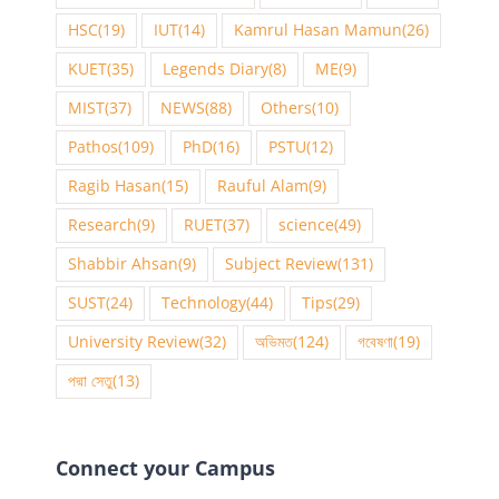
HSC
(19)
IUT
(14)
Kamrul Hasan Mamun
(26)
KUET
(35)
Legends Diary
(8)
ME
(9)
MIST
(37)
NEWS
(88)
Others
(10)
Pathos
(109)
PhD
(16)
PSTU
(12)
Ragib Hasan
(15)
Rauful Alam
(9)
Research
(9)
RUET
(37)
science
(49)
Shabbir Ahsan
(9)
Subject Review
(131)
SUST
(24)
Technology
(44)
Tips
(29)
University Review
(32)
অভিমত
(124)
গবেষণা
(19)
পদ্মা সেতু
(13)
Connect your Campus