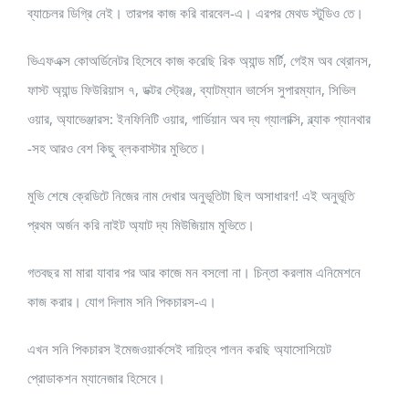
ব্যাচেলর ডিগ্রি নেই। তারপর কাজ করি বারবেল-এ। এরপর মেথড স্টুডিও তে।
ভিএফএক্স কোঅর্ডিনেটর হিসেবে কাজ করেছি রিক অ্যান্ড মর্টি, গেইম অব থ্রোনস,
ফাস্ট অ্যান্ড ফিউরিয়াস ৭, ডক্টর স্ট্রেঞ্জ, ব্যাটম্যান ভার্সেস সুপারম্যান, সিভিল
ওয়ার, অ্যাভেঞ্জারস: ইনফিনিটি ওয়ার, গার্ডিয়ান অব দ্য গ্যালাক্সি, ব্ল্যাক প্যানথার
-সহ আরও বেশ কিছু ব্লকবাস্টার মুভিতে।
মুভি শেষে ক্রেডিটে নিজের নাম দেখার অনুভূতিটা ছিল অসাধারণ! এই অনুভূতি
প্রথম অর্জন করি নাইট অ্যাট দ্য মিউজিয়াম মুভিতে।
গতবছর মা মারা যাবার পর আর কাজে মন বসলো না। চিন্তা করলাম এনিমেশনে
কাজ করার। যোগ দিলাম সনি পিকচারস-এ।
এখন সনি পিকচারস ইমেজওয়ার্কসেই দায়িত্ব পালন করছি অ্যাসোসিয়েট
প্রোডাকশন ম্যানেজার হিসেবে।