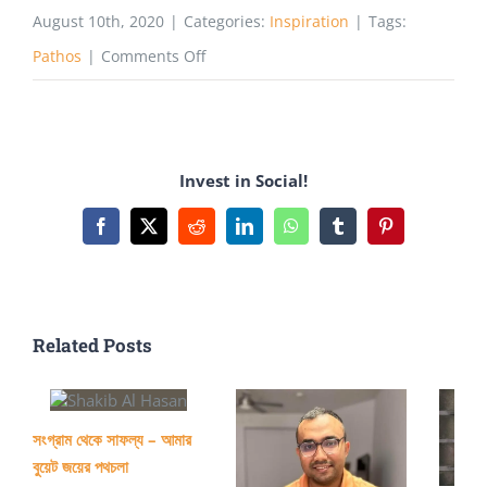
August 10th, 2020
|
Categories:
Inspiration
|
Tags:
on
Pathos
|
Comments Off
নটরডেম
থেকে
এনিমেশন
Invest in Social!
এর
যাত্রা
Facebook
X
Reddit
LinkedIn
WhatsApp
Tumblr
Pinterest
শুরু,
শেষ
গন্তব্য
Related Posts
সনি
পিকচারস
সংগ্রাম থেকে সাফল্য – আমার
বুয়েট জয়ের পথচলা