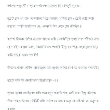
দশকের সন্ত্রাসী’। স্যার বলেছিলেন আমাকে দিয়ে কিছুই হবে না।
বুয়েটে চান্স পাওয়ার পর স্যারকে গিয়ে বললাম, ‘এইযে চান্স পেয়েছি তো!’ স্যার
বললেন, ‘আমি বলেছিলাম যে, এজন্যই জিদ থেকে চান্স পাইছিস।’
কলেজ জীবনের স্মৃতির ভাণ্ডার অনেক ভারী। কেমিস্ট্রি ল্যাবে লবণ পরীক্ষায় লেড
ক্লোরাইডের স্বাদ নেয়া, মারামারি করে পাঞ্জাবি ছিঁড়ে ধরা পড়া, লম্বা চুলের জন্য
ঝাড়ি খাওয়া আরও কত কি!
জীবনের প্রথম স্টেইজ পারফরমেন্স আর প্রথম কবিতা ছাপা হয় কলেজে থাকতেই।
বুয়েটে ভর্তি হই মেকানিকাল ইঞ্জিনিয়ারিং-এ।
প্রথম ক্লাস করেছিলাম খালি পায়ে হলুদ পাঞ্জাবি পরে, আমি তখন হিমু চরিত্রের
ভীষণ ভক্ত ছিলাম। ইঞ্জিনিয়ারিং লাইফ যে আমার জন্য না অচিরেই তা অনুধাবন
করলাম।