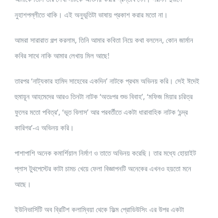
নুহাশপল্লীতে থাকি। এই অনুভূতিটা ভাষায় প্রকাশ করার মতো না।
আমরা সারারাত গল্প করলাম, তিনি আমার কবিতা নিয়ে কথা বললেন, কোন জার্মান
কবির সাথে নাকি আমার লেখায় মিল আছে!
তারপর ‘নাট্যকার হামিদ সাহেবের একদিন’ নাটকে প্রথম অভিনয় করি। সেই ঈদেই
হুমায়ূন আহমেদের আরও তিনটা নাটক ‘অতঃপর শুভ বিবাহ’, ‘মফিজ মিয়ার চরিত্র
ফুলের মতো পবিত্র’, ‘ভূত বিলাস’ আর পরবর্তীতে একটা ধারাবাহিক নাটক ‘চন্দ্র
কারিগর’-এ অভিনয় করি।
পাশাপাশি অনেক কমার্শিয়াল নির্মাণ ও তাতে অভিনয় করেছি। তার মধ্যে হোয়াইট
প্লাস টুথপেস্টের কাটা চামচ খেয়ে ফেলা বিজ্ঞাপনটি অনেকের এখনও হয়তো মনে
আছে।
ইউনিভার্সিটি অব ব্রিটিশ কলাম্বিয়া থেকে ফিল্ম প্রোডিউসিং এর উপর একটা