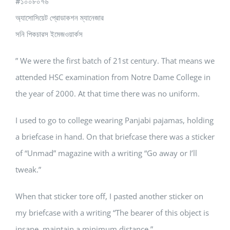
#১০০৮০৭৬
অ্যাসোসিয়েট প্রোডাকশন ম্যানেজার
সনি পিকচারস ইমেজওয়ার্কস
” We were the first batch of 21st century. That means we
attended HSC examination from Notre Dame College in
the year of 2000. At that time there was no uniform.
I used to go to college wearing Panjabi pajamas, holding
a briefcase in hand. On that briefcase there was a sticker
of “Unmad” magazine with a writing “Go away or I’ll
tweak.”
When that sticker tore off, I pasted another sticker on
my briefcase with a writing “The bearer of this object is
insane, maintain a minimum distance.”