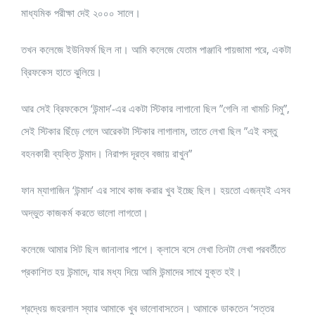
মাধ্যমিক পরীক্ষা দেই ২০০০ সালে।
তখন কলেজে ইউনিফর্ম ছিল না। আমি কলেজে যেতাম পাঞ্জাবি পায়জামা পরে, একটা
ব্রিফকেস হাতে ঝুলিয়ে।
আর সেই ব্রিফকেসে ‘উন্মাদ’-এর একটা স্টিকার লাগানো ছিল ”গেলি না খামচি দিমু”,
সেই স্টিকার ছিঁড়ে গেলে আরেকটা স্টিকার লাগালাম, তাতে লেখা ছিল ”এই বস্তু
বহনকারী ব্যক্তি উন্মাদ। নিরাপদ দূরত্ব বজায় রাখুন”
ফান ম্যাগাজিন ‘উন্মাদ’ এর সাথে কাজ করার খুব ইচ্ছে ছিল। হয়তো এজন্যই এসব
অদ্ভুত কাজকর্ম করতে ভালো লাগতো।
কলেজে আমার সিট ছিল জানালার পাশে। ক্লাসে বসে লেখা তিনটা লেখা পরবর্তীতে
প্রকাশিত হয় উন্মাদে, যার মধ্য দিয়ে আমি উন্মাদের সাথে যুক্ত হই।
শ্রদ্ধেয় জহরলাল স্যার আমাকে খুব ভালোবাসতেন। আমাকে ডাকতেন ‘সত্তর