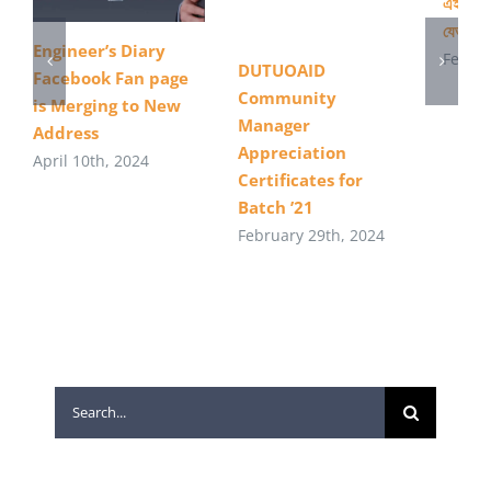
এইস এস 
যেভাবে 
Engineer’s Diary
Februa
DUTUOAID
Facebook Fan page
Community
is Merging to New
Manager
Address
Appreciation
April 10th, 2024
Certificates for
Batch ’21
February 29th, 2024
Search
for: