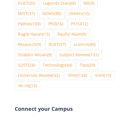
KUET
(35)
Legends Diary
(8)
ME
(9)
MIST
(37)
NEWS
(88)
Others
(10)
Pathos
(109)
PhD
(16)
PSTU
(12)
Ragib Hasan
(15)
Rauful Alam
(9)
Research
(9)
RUET
(37)
science
(49)
Shabbir Ahsan
(9)
Subject Review
(131)
SUST
(24)
Technology
(44)
Tips
(29)
University Review
(32)
অভিমত
(124)
গবেষণা
(19)
পদ্মা সেতু
(13)
Connect your Campus