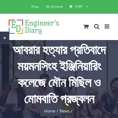
Skip
Shop
My Account
CART
to
content
Toggle
আবরার হত্যার প্রতিবাদে
Sliding
Bar
ময়মনসিংহ ইঞ্জিনিয়ারিং
Area
কলেজে মৌন মিছিল ও
মোমবাতি প্রজ্বলন
Home
News