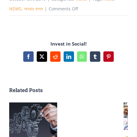
on
NEWS
,
আবরার ফাহাদ
|
Comments Off
আবরার
হত্যার
প্রতিবাদে
Invest in Social!
ময়মনসিংহ
ইঞ্জিনিয়ারিং
Facebook
X
Reddit
LinkedIn
WhatsApp
Tumblr
Pinterest
কলেজে
মৌন
মিছিল
Related Posts
ও
মোমবাতি
প্রজ্বলন