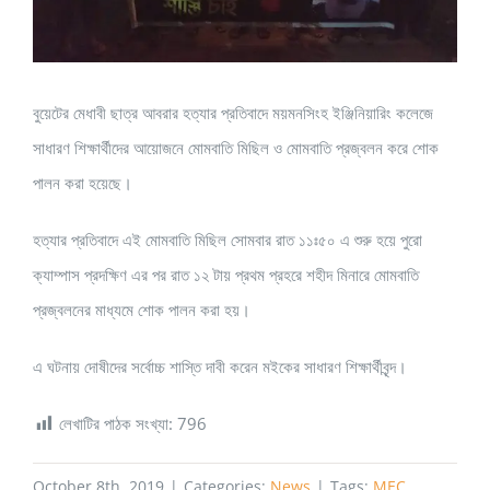
বুয়েটের মেধাবী ছাত্র আবরার হত্যার প্রতিবাদে ময়মনসিংহ ইঞ্জিনিয়ারিং কলেজে
সাধারণ শিক্ষার্থীদের আয়োজনে মোমবাতি মিছিল ও মোমবাতি প্রজ্বলন করে শোক
পালন করা হয়েছে।
হত্যার প্রতিবাদে এই মোমবাতি মিছিল সোমবার রাত ১১ঃ৫০ এ শুরু হয়ে পুরো
ক্যাম্পাস প্রদক্ষিণ এর পর রাত ১২ টায় প্রথম প্রহরে শহীদ মিনারে মোমবাতি
প্রজ্বলনের মাধ্যমে শোক পালন করা হয়।
এ ঘটনায় দোষীদের সর্বোচ্চ শাস্তি দাবী করেন মইকের সাধারণ শিক্ষার্থীবৃন্দ।
লেখাটির পাঠক সংখ্যা:
796
October 8th, 2019
|
Categories:
News
|
Tags:
MEC
,