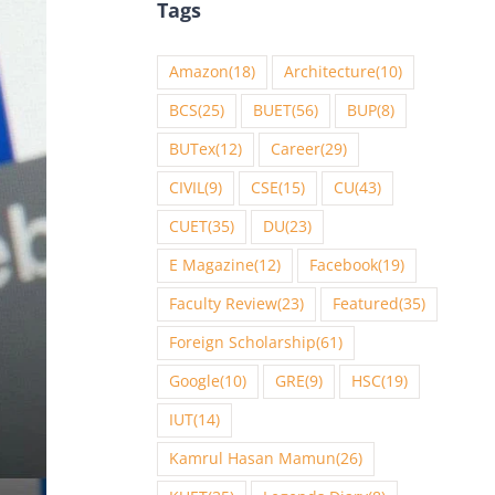
Tags
Amazon
(18)
Architecture
(10)
BCS
(25)
BUET
(56)
BUP
(8)
BUTex
(12)
Career
(29)
CIVIL
(9)
CSE
(15)
CU
(43)
CUET
(35)
DU
(23)
E Magazine
(12)
Facebook
(19)
Faculty Review
(23)
Featured
(35)
Foreign Scholarship
(61)
Google
(10)
GRE
(9)
HSC
(19)
IUT
(14)
Kamrul Hasan Mamun
(26)