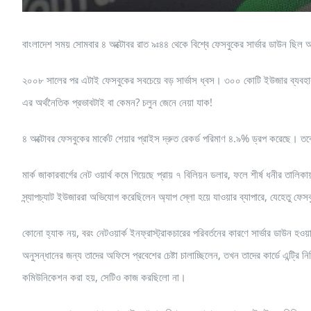
বাংলাদেশ সময় সোমবার ৪ অক্টোবর রাত ৯ঃ৪৪ থেকে বিশ্বে ফেসবুকের সার্ভার ডাউন ছিল 
২০০৮ সালের পর এটাই ফেসবুকের সবচেয়ে বড় সার্ভাস ধ্বস। ৩০০ কোটি ইউজার ব্যবহার 
এর অর্থনৈতিক প্রভাবটাই বা কেমন? চলুন জেনে নেয়া যাক!
৪ অক্টোবর ফেসবুকের মার্কেট শেয়ার প্রাইস দ্রুত রেকর্ড পরিমাণ ৪.৯% ড্রপ করেছে।
মার্ক জাকারবার্গের নেট ওয়ার্থ কমে গিয়েছে প্রায় ৭ বিলিয়ন ডলার, ফলে শীর্ষ ধনীর ত
স্ন্যাপচ্যাট ইউজাররা অভিযোগ করেছিলেন অ্যাপ স্লো হয়ে যাওয়ার ব্যাপারে, যেহেতু ফ
কোনো হ্যাক নয়, বরং নেটওয়ার্ক ইনফ্রাস্ট্রাকচারের পরিবর্তনের কারণে সার্ভার ডা
অনুসন্ধানের জন্য তাদের অফিসে প্রবেশের চেষ্টা চালাচ্ছিলেন, তখন তাদের কার্ডে এন্ট্রি ন
কমিউনিকেশন করা হয়, সেটিও কাজ করছিলো না।