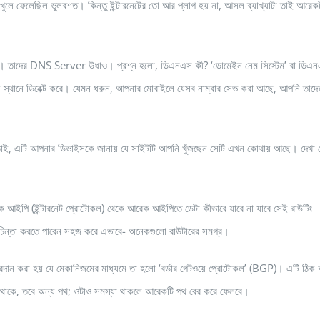
াই খুলে ফেলেছিল ভুলবশত। কিন্তু ইন্টারনেটের তো আর প্লাগ হয় না, আসল ব্যাখ্যাটা তাই আরেকট
া। তাদের DNS Server উধাও। প্রশ্ন হলো, ডিএনএস কী? ‘ডোমেইন নেম সিস্টেম’ বা ডিএ
ন্য স্থানে ডিরেক্ট করে। যেমন ধরুন, আপনার মোবাইলে যেসব নাম্বার সেভ করা আছে, আপনি তাদে
 তাই, এটি আপনার ডিভাইসকে জানায় যে সাইটটি আপনি খুঁজছেন সেটি এখন কোথায় আছে। দেখা 
েক আইপি (ইন্টারনেট প্রোটোকল) থেকে আরেক আইপিতে ডেটা কীভাবে যাবে না যাবে সেই রাউটিং
্তা করতে পারেন সহজ করে এভাবে- অনেকগুলো রাউটারের সমগ্র।
দান করা হয় যে মেকানিজমের মাধ্যমে তা হলো ‘বর্ডার গেটওয়ে প্রোটোকল’ (BGP)। এটি ঠিক 
না থাকে, তবে অন্য পথ; ওটাও সমস্যা থাকলে আরেকটি পথ বের করে ফেলবে।