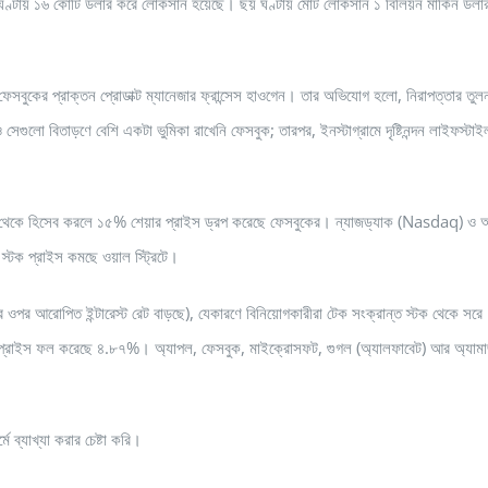
ে ঘণ্টায় ১৬ কোটি ডলার করে লোকসান হয়েছে। ছয় ঘণ্টায় মোট লোকসান ১ বিলিয়ন মার্কিন ডলা
বুকের প্রাক্তন প্রোডাক্ট ম্যানেজার ফ্রান্সেস হাওগেন। তার অভিযোগ হলো, নিরাপত্তার তুল
ও সেগুলো বিতাড়ণে বেশি একটা ভুমিকা রাখেনি ফেসবুক; তারপর, ইনস্টাগ্রামে দৃষ্টিনন্দন লাইফস্টা
 থেকে হিসেব করলে ১৫% শেয়ার প্রাইস ড্রপ করেছে ফেসবুকের। ন্যাজড্যাক (Nasdaq) ও অন
 স্টক প্রাইস কমছে ওয়াল স্ট্রিটে।
 নেয়ার ওপর আরোপিত ইন্টারেস্ট রেট বাড়ছে), যেকারণে বিনিয়োগকারীরা টেক সংক্রান্ত স্টক থেকে সরে
প্রাইস ফল করেছে ৪.৮৭%। অ্যাপল, ফেসবুক, মাইক্রোসফট, গুগল (অ্যালফাবেট) আর অ্যাম
ব্যাখ্যা করার চেষ্টা করি।