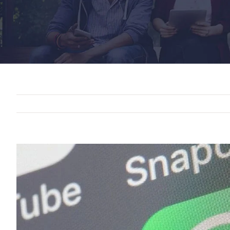
View
Larger
Image