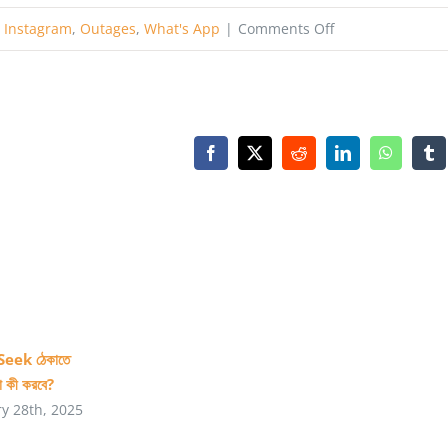
on
,
Instagram
,
Outages
,
What's App
|
Comments Off
কী
হয়েছিলো
ফেসবুকের?
Facebook
X
Reddit
LinkedIn
WhatsAp
Tu
eek ঠেকাতে
া কী করবে?
ry 28th, 2025