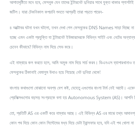
আপাতদৃষ্টিতে মনে হবে, ফেসবুক যেন তাদের ইন্টারনেট দুনিয়ার সাথে যুক্ত থাকার প্লাগট
জটিল। যারা টেকনিকাল কপচানি শুনতে আগ্রহী তারা পড়তে পারেন-
৪ অক্টোবর ঘটনা যখন ঘটলো, তখন দেখা গেল ফেসবুকের DNS Names সাড়া দিচ্ছে ন
হচ্ছে এমন একটা প্রযুক্তি যা ইন্টারনেট ইউজারদেরকে বিভিন্ন সাইট এবং নেটের অন্যা
চেনেন কীভাবে? বিভিন্ন নাম দিয়ে সেভ করে।
এই নাম্বারে কল করতে হলে, আমি অমুক নাম দিয়ে সার্চ করব। ডিএনএস ব্যাপারখানাও
ফেসবুকের ঠিকানাই বেমালুম উধাও হয়ে গিয়েছে নেট দুনিয়া থেকে!
বাংলায় কথাগুলো বোঝানো অবশ্য বেশ কষ্ট, যেহেতু এগুলোর বাংলা টার্ম নেই আদৌ। এক
প্রেফিক্সগুলোর বড়সড় সংগ্রহকে বলা হয় Autonomous System (AS)। আপনি চিন
তো, প্রতিটি AS এর একটি করে নাম্বার আছে। এই বিভিন্ন AS এর মাঝে তথ্য আদানপ্র
কোন পথ দিয়ে কোন কোন সিস্টেমের মধ্য দিয়ে ডেটা ট্রান্সফার হবে, যদি এই পথ খোলা 