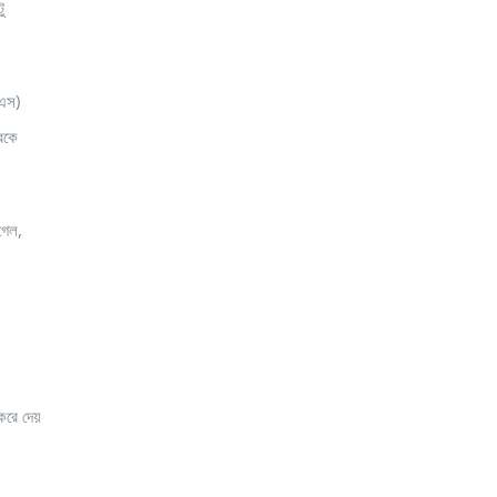
ু
নএস)
রকে
গেল,
করে দেয়