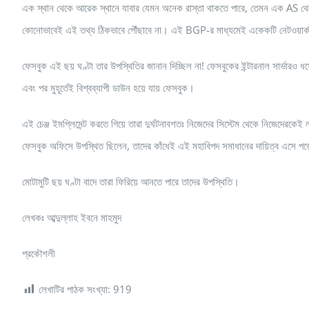
এক স্থান থেকে আরেক স্থানে যাবার যেমন অনেক রাস্তা থাকতে পারে, তেমন এক AS থে
কোনোভাবেই এই তথ্য ঠিকভাবে পৌঁছাবে না। এই BGP-র মাধ্যমেই একেকটি নেটওয়ার্ক 
ফেসবুক এই ছয় ঘণ্টা তার উপস্থিতির জানান দিচ্ছিল না! ফেসবুকের ইন্টারনাল সার্ভারও 
এবং পর মুহূর্তেই বিশ্বব্যাপী ডাউন হয়ে যায় ফেসবুক।
এই চেঞ্জ ইমপ্লিমেন্ট করতে গিয়ে তারা দুর্ঘটনাবশতঃ নিজেদের সিস্টেম থেকে নিজেদের
ফেসবুক অফিসে উপস্থিত ছিলেন, তাদের কাঁধেই এই মহাবিপদ সমাধানের দায়িত্ব এসে পড়
মোটামুটি ছয় ঘণ্টা বাদে তারা ফিরিয়ে আনতে পারে তাদের উপস্থিতি।
লেখকঃ আব্দুল্লাহ ইবনে মাহমুদ
প্রকৌশলী
লেখাটির পাঠক সংখ্যা:
919