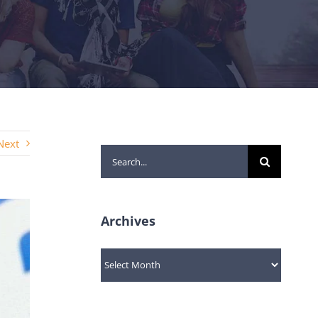
Next
Search
for:
Archives
Archives