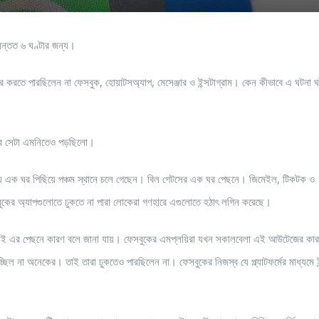
অন্তত ৬ ঘণ্টার জন্য।
করতে পারছিলেন না ফেসবুক, হোয়াটসঅ্যাপ, মেসেঞ্জার ও ইন্সটাগ্রাম। কেন কীভাবে এ ঘটনা 
 তবে সেটা এমনিতেও পড়ছিলো।
ালিকায় এক ঘর পিছিয়ে পঞ্চম স্থানে চলে গেছেন। বিল গেটসের এক ঘর পেছনে। জিমেইল, টিকটক ও
েসবুকের অ্যাপগুলোতে ঢুকতে না পারা লোকেরা গণহারে এগুলোতে হঠাৎ লগিন করেছে।
উন হওয়াই এর পেছনে কারণ বলে জানা যায়। ফেসবুকের এমপ্লয়িরা যখন সকালবেলা এই আউটেজের কা
িচ্ছিল না অনেকের। তাই তারা ঢুকতেও পারছিলেন না। ফেসবুকের নিজস্ব যে প্ল্যাটফর্মের মাধ্যমে ইন্