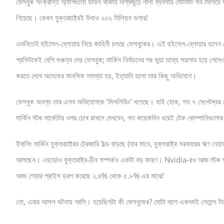
ফেসবুক সংক্রান্ত অ্যাপগুলো ডাউন থাকায় বিশ্বজুড়ে নানা ব্যবসায় মোটমাট সব মিলিয়
গিয়েছে। কেবল যুক্তরাষ্ট্রেই উধাও ২৩২ মিলিয়ন ডলার!
এমনিতেই হুইসেল-ব্লোয়ার নিয়ে কাহিনী চলছে ফেসবুকের। এই হুইসেল-ব্লোয়ার হলেন ফেস
প্রফিটকেই বেশি গুরুত্ব দেয় ফেসবুক; মার্কিন নির্বাচনের পর ভুয়া তথ্যে সয়লাব হয়ে গেলে
করতে দেখে অনেকের মানসিক সমস্যা হয়, ইত্যাদি হলো তার কিছু অভিযোগ।
ফেসবুক অবশ্য তার এসব অভিযোগকে ‘মিসলিডিং’ বলেছে। যাই হোক, গত ৭ সেপ্টেম্বর
মার্কিন স্টক মার্কেটের ওপর চোখ রাখলে দেখবেন, গত কয়েকদিন ধরেই টেক কোম্পানিগুলোর
ইদানিং মার্কিন যুক্তরাষ্ট্রের ট্রেজারি ইল্ড বাড়ছে (যার মানে, যুক্তরাষ্ট্র সরকারের ঋণ
আসছেন। এছাড়াও যুক্তরাষ্ট্র-চীন সম্পর্কও একটা বড় কারণ। Nvidia-রও আজ স্টক 
আজ শেয়ার প্রাইস ড্রপ করেছে ২.৪% থেকে ৫.৮% এর মাঝে!
তো, এবার আসল ঘটনায় আসি। হয়েছিলটা কী ফেসবুকের? মোটা দাগে একদমই লেমেন্স টার্মে 