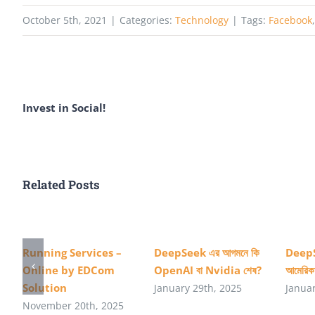
October 5th, 2021
|
Categories:
Technology
|
Tags:
Facebook
Invest in Social!
Related Posts
Running Services –
DeepSeek এর আগমনে কি
DeepS
Online by EDCom
OpenAI বা Nvidia শেষ?
আমেরিক
Solution
January 29th, 2025
Janua
November 20th, 2025