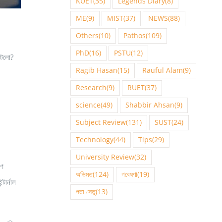
KUET
(35)
Legends Diary
(8)
ME
(9)
MIST
(37)
NEWS
(88)
Others
(10)
Pathos
(109)
PhD
(16)
PSTU
(12)
ঘটলো?
Ragib Hasan
(15)
Rauful Alam
(9)
Research
(9)
RUET
(37)
science
(49)
Shabbir Ahsan
(9)
Subject Review
(131)
SUST
(24)
Technology
(44)
Tips
(29)
University Review
(32)
রণ
অভিমত
(124)
গবেষণা
(19)
টার্নাল
পদ্মা সেতু
(13)