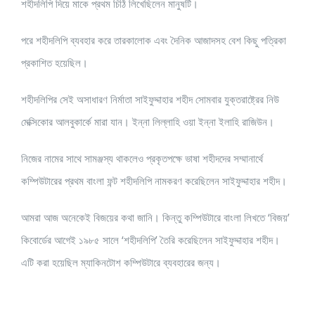
শহীদলিপি দিয়ে মাকে প্রথম চিঠি লিখেছিলেন মানুষটি।‌
পরে শহীদলিপি ব্যবহার করে তারকালোক এবং দৈনিক আজাদসহ বেশ কিছু পত্রিকা
প্রকাশিত হয়েছিল।
শহীদলিপির সেই অসাধারণ নির্মাতা সাইফুদ্দাহার শহীদ সোমবার যুক্তরাষ্ট্রের নিউ
মেক্সিকোর আলবুকার্কে মারা যান। ইন্না লিল্লাহি ওয়া ইন্না ইলাহি রাজিউন।
নিজের নামের সাথে সামঞ্জস্য থাকলেও প্রকৃতপক্ষে ভাষা শহীদদের সম্মানার্থে
কম্পিউটারের প্রথম বাংলা ফন্ট শহীদলিপি নামকরণ করেছিলেন সাইফুদ্দাহার শহীদ।
আমরা আজ অনেকেই বিজয়ের কথা জানি। কিন্তু কম্পিউটারে বাংলা লিখতে ‘বিজয়’
কিবোর্ডের আগেই ১৯৮৫ সালে ‘শহীদলিপি’ তৈরি করেছিলেন সাইফুদ্দাহার শহীদ।
এটি করা হয়েছিল ম্যাকিনটোশ কম্পিউটারে ব্যবহারের জন্য।