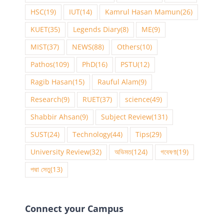
HSC
(19)
IUT
(14)
Kamrul Hasan Mamun
(26)
KUET
(35)
Legends Diary
(8)
ME
(9)
MIST
(37)
NEWS
(88)
Others
(10)
Pathos
(109)
PhD
(16)
PSTU
(12)
Ragib Hasan
(15)
Rauful Alam
(9)
Research
(9)
RUET
(37)
science
(49)
Shabbir Ahsan
(9)
Subject Review
(131)
SUST
(24)
Technology
(44)
Tips
(29)
University Review
(32)
অভিমত
(124)
গবেষণা
(19)
পদ্মা সেতু
(13)
Connect your Campus