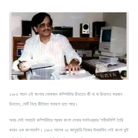
View
Larger
Image
১৯৮৫ সালে এই বাংলার লোকজন কম্পিউটার চিনতেন কী না বা চিনলেও কয়জন
চিনতেন, সেটি নিয়ে রীতিমত গবেষণা হতে পারে।
অথচ সেই সময়েই কম্পিউটারে প্রথম বাংলা লেখার সফটওয়্যার ‘শহীদলিপি’ তৈরি
করেন এক বাংলাদেশি। ১৯৮৫ সালের ২৫ জানুয়ারি নিজের উদ্ভাবিত সেই বাংলা ফন্ট