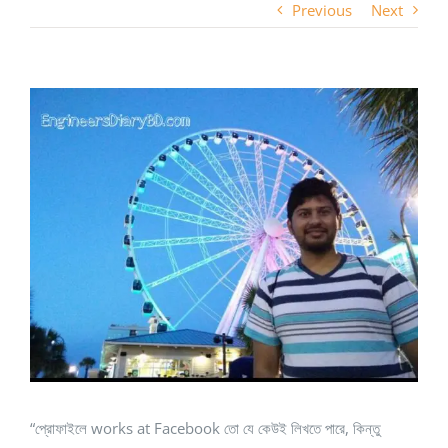
Previous
Next
View
Larger
Image
“প্রোফাইলে works at Facebook তো যে কেউই লিখতে পারে, কিন্তু