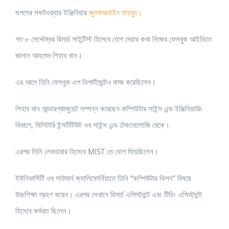
গুগলের সফটওয়্যার ইঞ্জিনিয়ার
জুলকারনাইন মাহমুদ।
গত ৮ সেপ্টেম্বর রিসার্চ সাইন্টিস্ট হিসেবে যোগ দেয়ার কথা নিজের ফেসবুক আইডিতে
জানান আহমেদ শিহাব খান।
এর আগে তিনি ফেসবুক এপ ডিপার্টমেন্টেও কাজ করেছিলেন।
শিহাব খান আন্ডারগ্রাজুয়েট সম্পন্ন করেছেন কম্পিউটার সাইন্স এন্ড ইঞ্জিনিয়ারিং
বিভাগে, মিলিটারি ইন্সটিটিউট ওব সাইন্স এন্ড টেকনোলোজি থেকে।
এরপর তিনি লেকচারার হিসেবে MIST তে যোগ দিয়েছিলেন।
ইউনিভার্সিটি ওব সাউদার্ন ক্যালিফোর্নিয়াতে তিনি “কম্পিউটার ভিশন” বিষয়ে
উচ্চশিক্ষা গ্রহণ করেন। এরপর সেখানে রিসার্চ এসিস্ট্যান্ট এবং টিচিং এসিস্ট্যান্ট
হিসেবে কর্মরত ছিলেন।