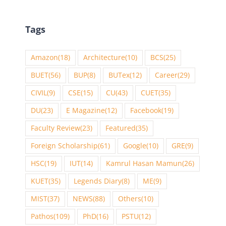
Tags
Amazon
(18)
Architecture
(10)
BCS
(25)
BUET
(56)
BUP
(8)
BUTex
(12)
Career
(29)
CIVIL
(9)
CSE
(15)
CU
(43)
CUET
(35)
DU
(23)
E Magazine
(12)
Facebook
(19)
Faculty Review
(23)
Featured
(35)
Foreign Scholarship
(61)
Google
(10)
GRE
(9)
HSC
(19)
IUT
(14)
Kamrul Hasan Mamun
(26)
KUET
(35)
Legends Diary
(8)
ME
(9)
MIST
(37)
NEWS
(88)
Others
(10)
Pathos
(109)
PhD
(16)
PSTU
(12)