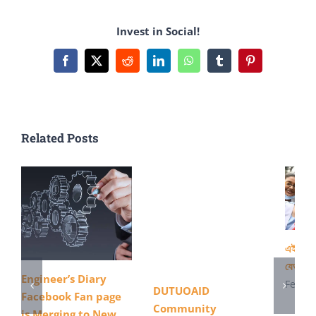
হিসেবে
Invest in Social!
ফেসবুকে
যোগ
Facebook
X
Reddit
LinkedIn
WhatsApp
Tumblr
Pinterest
দিলেন
শিহাব
খান
Related Posts
এইস এস 
যেভাবে 
Engineer’s Diary
Februa
DUTUOAID
Facebook Fan page
Community
is Merging to New