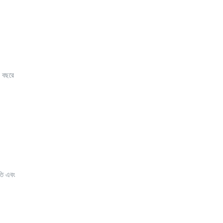
ক বছরে
তি এবং