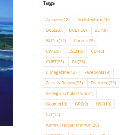
Tags
Amazon
(18)
Architecture
(10)
BCS
(25)
BUET
(56)
BUP
(8)
BUTex
(12)
Career
(29)
CIVIL
(9)
CSE
(15)
CU
(43)
CUET
(35)
DU
(23)
E Magazine
(12)
Facebook
(19)
Faculty Review
(23)
Featured
(35)
Foreign Scholarship
(61)
Google
(10)
GRE
(9)
HSC
(19)
IUT
(14)
Kamrul Hasan Mamun
(26)