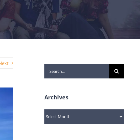
Next
Search
for:
Archives
Archives