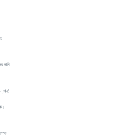
বং
ের দাবি
ন্তান!
ফুট।
িকাকে