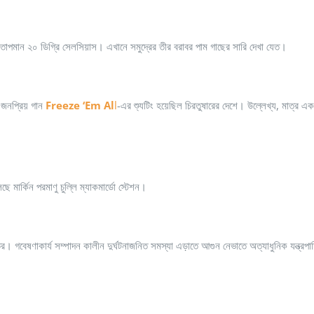
তাপমান ২০ ডিগ্রি সেলসিয়াস। এখানে সমুদ্রের তীর বরাবর পাম গাছের সারি দেখা যেত।
ের জনপ্রিয় গান
Freeze ‘Em Al
l
-এর শ্যুটিং হয়েছিল চিরতুষারের দেশে। উল্লেখ্য, মাত্র এ
 মার্কিন পরমাণু চুল্লি ম্যাকমার্ডো স্টেশন।
তর। গবেষণাকার্য সম্পাদন কালীন দুর্ঘটনাজনিত সমস্যা এড়াতে আগুন নেভাতে অত্যাধুনিক যন্ত্রপা