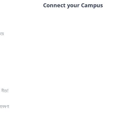
Connect your Campus
েয়ে
 নীচে!
গবেষণা