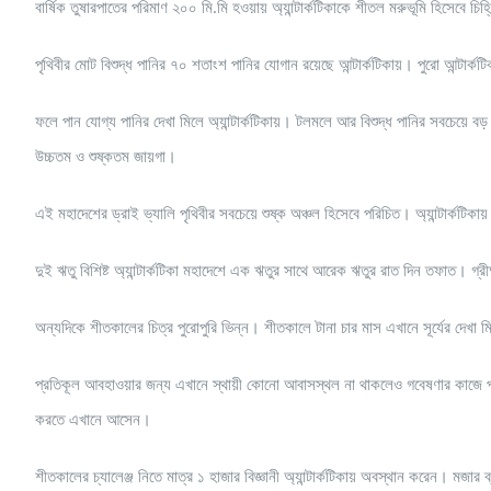
বার্ষিক তুষারপাতের পরিমাণ ২০০ মি.মি হওয়ায় অ্যান্টার্কটিকাকে শীতল মরুভূমি হিসেবে চি
পৃথিবীর মোট বিশুদ্ধ পানির ৭০ শতাংশ পানির যোগান রয়েছে আন্টার্কটিকায়। পুরো আন্টার্কট
ফলে পান যোগ্য পানির দেখা মিলে অ্যান্টার্কটিকায়। টলমলে আর বিশুদ্ধ পানির সবচেয়ে বড় য
উচ্চতম ও শুষ্কতম জায়গা।
এই মহাদেশের ড্রাই ভ্যালি পৃথিবীর সবচেয়ে শুষ্ক অঞ্চল হিসেবে পরিচিত। অ্যান্টার্কটিক
দুই ঋতু বিশিষ্ট অ্যান্টার্কটিকা মহাদেশে এক ‍ঋতুর সাথে আরেক ঋতুর রাত দিন তফাত। গ্র
অন্যদিকে শীতকালের চিত্র পুরোপুরি ভিন্ন। শীতকালে টানা চার মাস এখানে সূর্যের দেখ
প্রতিকূল আবহাওয়ার জন্য এখানে স্থায়ী কোনো আবাসস্থল না থাকলেও গবেষণার কাজে প্রা
করতে এখানে আসেন।
শীতকালের চ্যালেঞ্জ নিতে মাত্র ১ হাজার বিজ্ঞানী অ্যান্টার্কটিকায় অবস্থান করেন। মজ