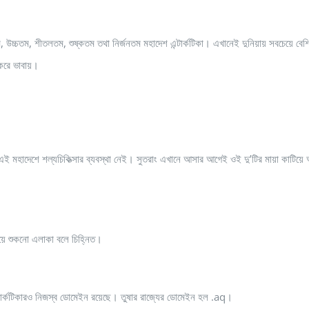
ম, উচ্চতম, শীতলতম, শুষ্কতম তথা নির্জনতম মহাদেশ এন্টার্কটিকা। এখানেই দুনিয়ায় সবচেয়ে বেশ
 করে ভাবায়।
 এই মহাদেশে শল্যচিকিত্‍সার ব্যবস্থা নেই। সুতরাং এখানে আসার আগেই ওই দু’টির মায়া কাটিয়
বচেয়ে শুকনো এলাকা বলে চিহ্নিত।
ন্টার্কটিকারও নিজস্ব ডোমেইন রয়েছে। তুষার রাজ্যের ডোমেইন হল .aq।