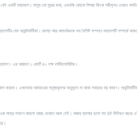
্থান নেই একটি মহাদেশে। মানুষ তো দূরের কথা, এমনকি কোনো পিপড়া কিংবা সরীসৃপও এখানে বসত
েশটির নাম অ্যান্টার্কটিকা। রহস্য আর আশ্চর্যজনক সব বৈশিষ্ট সম্পন্ন মহাদেশটি সম্পর্কে থা
ত্তম মহাদেশ। এর আয়তন ১ কোটি ৪০ লক্ষ বর্গকিলোমিটার।
ে বসবাস করেনা। এখানকার আবহাওয়া মনুষ্যকূলের অনুকূলে না থাকা সবচেয়ে বড় কারণ। অ্যান্টার্কট
াদেশে এক মাত্র শতাংশ জায়গা আছে যেখানে বরফ নেই। মজার ব্যাপার হলো গত দুই মিলিয়ন বছরে 
 হয়।