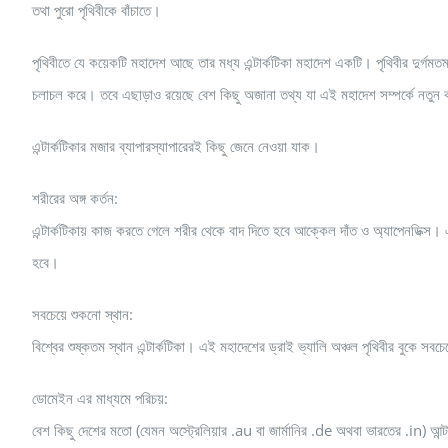
তথা পুরো পৃথিবীকে বাঁচাতে।
পৃথিবীতে যে কয়েকটি মহাদেশ আছে তার মধ্য এন্টার্কটিকা মহাদেশ একটি। পৃথিবীর দুর্গমত
চলাচল করে। তবে এছাড়াও রয়েছে বেশ কিছু অজানা তথ্য যা এই মহাদেশ সম্পর্কে নতুন
এন্টার্কটিকার মজার ব্যাপারস্যাপারেরই কিছু জেনে নেওয়া যাক।
শরীরের অঙ্গ কর্তন:
এন্টার্কটিকায় কাজ করতে গেলে শরীর থেকে বাদ দিতে হবে আক্কেল দাঁত ও অ্যাপেনডিক্স।
হবে।
সবচেয়ে শুকনো স্থান:
বিশ্বের শুষ্কতম স্থান এন্টার্কটিকা। এই মহাদেশের ড্রাই ভ্যালি অঞ্চল পৃথিবীর বুকে স
ডোমেইন এর মাধ্যমে পরিচয়:
বেশ কিছু দেশের মতো (যেমন অস্ট্রেলিয়ার .au বা জার্মানির .de অথবা ভারতের .in) আ