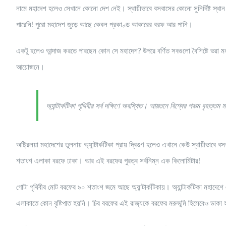
নামে মহাদেশ হলেও সেখানে কোনো দেশ নেই। স্থায়ীভাবে বসবাসের কোনো ‍সুনির্দিষ্ট স
পারেনি! পুরো মহাদেশ জুড়ে আছে কেবল প্রকাণ্ড আকারের বরফ আর পানি।
একটু হলেও আন্দাজ করতে পারছেন কোন সে মহাদেশ? উপরে বর্ণিত সবগুলো বৈশিষ্টে ভরা মহাদ
আয়োজনে।
অ্যান্টার্কটিকা পৃথিবীর সর্ব দক্ষিণে অবস্থিত। আয়তনে বিশ্বের পঞ্চম বৃহ
অষ্ট্রিলয়া মহাদেশের তুলনায় অ্যান্টার্কটিকা প্রায় দ্বিগুণ হলেও এখানে কেউ স্থায়ীভাব
শতাংশ এলাকা বরফে ঢাকা। আর এই বরফের পুরত্ব সর্বনিম্ন এক কিলোমিটার!
গোটা পৃথিবীর মোট বরফের ৯০ শতাংশ জমে আছে অ্যান্টার্কটিকায়। অ্যান্টার্কটিকা মহ
এলাকাতে কোন বৃষ্টিপাত হয়নি। চির বরফের এই রাজ্যকে বরফের মরুভূমি হিসেবেও ডাকা