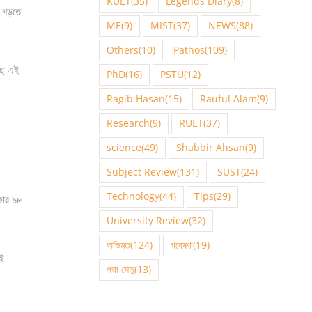
KUET
(35)
Legends Diary
(8)
ি গড়তে
ME
(9)
MIST
(37)
NEWS
(88)
Others
(10)
Pathos
(109)
কছে এই
PhD
(16)
PSTU
(12)
Ragib Hasan
(15)
Rauful Alam
(9)
Research
(9)
RUET
(37)
science
(49)
Shabbir Ahsan
(9)
Subject Review
(131)
SUST
(24)
Technology
(44)
Tips
(29)
িকার ৯৮
University Review
(32)
অভিমত
(124)
গবেষণা
(19)
এই
পদ্মা সেতু
(13)