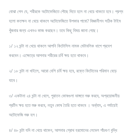
বোঝা গেল যে, শরীরকে অটোফেজিতে পৌছে দিতে হলে না খেয়ে থাকতে হবে। প্রশ্ন
হলো কতক্ষন না খেয়ে থাকলে অটোফেজিতে উপকার পাবো? বিজ্ঞানীগন সঠিক টাইম
খুঁজবার জন্য এখনও কাজ করছেন। তবে কিছু বিষয় জানা গেছে।
১/ ১২ ঘন্টা না খেয়ে থাকলে আপনি কিটোসিস নামক মেটাবলিক ধাপে প্রবেশ
করবেন। এক্ষেত্রে আপনার শরীরের চর্বি ক্ষয় হতে থাকবে।
২/ ১৮ ঘন্টা না খাইলে, আরো বেশি চর্বি ক্ষয় হবে, রক্তে কিটোনের পরিমান বেড়ে
যাবে।
৩/ একটানা ২৪ ঘন্টা না খেলে, পুরাতন কোষগুলা ভাঙ্গতে শুরু করবে, অপ্রয়োজনীয়
প্রটিন ক্ষয় হতে শুরু করবে, নতুন কোষ তৈরি হতে থাকবে । অর্থ্যাৎ, এ পর্যায়েই
অটোফেজি শুরু হল।
৪/ ৪৮ ঘন্টা যদি না খেয়ে থাকেন, আপনার গ্রোথ হরমোনের লেভেল পাঁচগুণ বৃদ্ধি