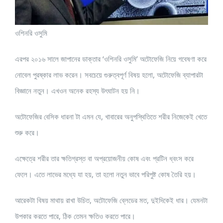
ওশিনরি ওসুমি
এরপর ২০১৬ সালে জাপানের ডাক্তার ‘ওশিনরি ওসুমি’ অটোফেজি নিয়ে গবেষণা করে
নোবেল পুরষ্কার লাভ করেন। সবচেয়ে গুরুত্বপূর্ণ বিষয় হলো, অটোফেজি ব্যাপারটা
বিজ্ঞানে নতুন। এখওন অনেক রহস্য উৎঘাটন হয় নি।
অটোফেজির বেসিক ধারনা টা এমন যে, খাবারের অনুপস্থিতিতে শরীর নিজেকেই খেতে
শুরু করে।
এক্ষেত্রে শরীর তার ক্ষতিগ্রস্ত বা অপ্রয়োজনীয় কোষ এবং প্রটিন ধ্বংস করে
ফেলে। এতে লাভের মধ্যে যা হয়, তা হলো নতুন ভাবে পরিপুষ্ট কোষ তৈরি হয়।
আরেকটা বিষয় মাথায় রাখা উচিত, অটোফেজি ব্লেডের মত, দুইদিকেই ধার। যেমনটা
উপকার করতে পারে, ঠিক তেমন ক্ষতিও করতে পারে।