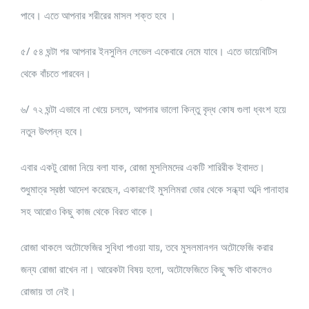
পাবে। এতে আপনার শরীরের মাসল শক্ত হবে ।
৫/ ৫৪ ঘন্টা পর আপনার ইনসুলিন লেভেল একেবারে নেমে যাবে। এতে ডায়েবিটিস
থেকে বাঁচতে পারবেন।
৬/ ৭২ ঘন্টা এভাবে না খেয়ে চললে, আপনার ভালো কিন্তু বৃদ্ধ কোষ গুলা ধ্বংশ হয়ে
নতুন উৎপন্ন হবে।
এবার একটু রোজা নিয়ে বলা যাক, রোজা মুসলিমদের একটি শারিরীক ইবাদত।
শুধুমাত্র স্রষ্ঠা আদেশ করেছেন, একারণেই মুসলিমরা ভোর থেকে সন্ধ্যা অব্দি পানাহার
সহ আরোও কিছু কাজ থেকে বিরত থাকে।
রোজা থাকলে অটোফেজির সুবিধা পাওয়া যায়, তবে মুসলমানগন অটোফেজি করার
জন্য রোজা রাখেন না। আরেকটা বিষয় হলো, অটোফেজিতে কিছু ক্ষতি থাকলেও
রোজায় তা নেই।