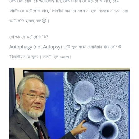
কেউ কেউ রোজা কে অটোফেজি বলে, কেউ উপবাস কে অটোফেজি ভাবে, কেউ
ফাস্টিং কে অটোফেজি ভাবে, বিপ্লবীরা অনশনে সফল না হলে নিজেকে সান্তনা দেয়
অটোফেজি হয়েছে বলে😆।
তো আসলে অটোফেজি কি?
Autophagy (not Autopsy) শব্দটি তুলে ধরেন বেলজিয়ান বায়োকেমিস্ট
‘ক্রিস্টিয়ান ডি ডুভে’। সালটা ছিল ১৯৬৩।