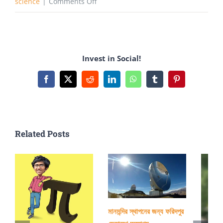
on
science
|
Comments Off
অটোফেজি
এবং
রোজা
Invest in Social!
Facebook
X
Reddit
LinkedIn
WhatsApp
Tumblr
Pinterest
Related Posts
মানমন্দির স্থাপনের জন্য ফরিদপুর