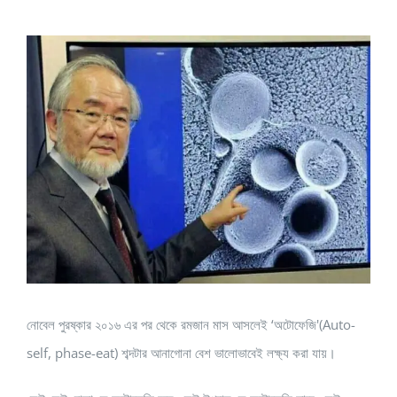
View
Larger
Image
নোবেল পুরষ্কার ২০১৬ এর পর থেকে রমজান মাস আসলেই ‘অটোফেজি'(Auto-
self, phase-eat) শব্দটার আনাগোনা বেশ ভালোভাবেই লক্ষ্য করা যায়।