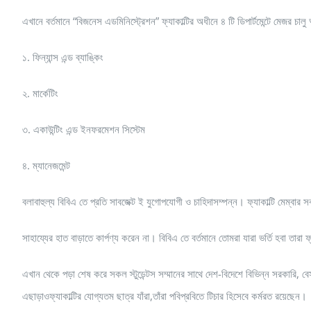
এখানে বর্তমানে “বিজনেস এডমিনিস্ট্রেশন” ফ্যাকাল্টির অধীনে ৪ টি ডিপার্টমেন্টে মেজর চা
১. ফিন্যান্স এন্ড ব্যাঙ্কিং
২. মার্কেটিং
৩. একাউন্টিং এন্ড ইনফরমেশন সিস্টেম
৪. ম্যানেজমেন্ট
বলাবাহুল্য বিবিএ তে প্রতি সাবজেক্ট ই যুগোপযোগী ও চাহিদাসম্পন্ন। ফ্যাকাল্টি মেম্বা
সাহায্যের হাত বাড়াতে কার্পণ্য করেন না। বিবিএ তে বর্তমানে তোমরা যারা ভর্তি হবা তারা ফ
এখান থেকে পড়া শেষ করে সকল স্টুডেন্টস সম্মানের সাথে দেশ-বিদেশে বিভিন্ন সরকারি, বেস
এছাড়াওফ্যাকাল্টির যোগ্যতম ছাত্র যাঁরা,তাঁরা পবিপ্রবিতে টিচার হিসেবে কর্মরত রয়েছেন।