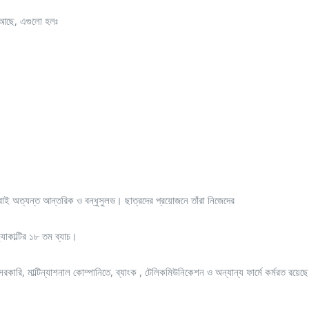
লু আছে, এগুলো হলঃ
র সবাই অত্যন্ত আন্তরিক ও বন্ধুসুলভ। ছাত্রদের প্রয়োজনে তাঁরা নিজেদের
্যাকাল্টির ১৮ তম ব্যাচ।
রকারি, মাল্টিন্যাশনাল কোম্পানিতে, ব্যাংক , টেলিকমিউনিকেশন ও অন্যান্য ফার্মে কর্মরত রয়েছ