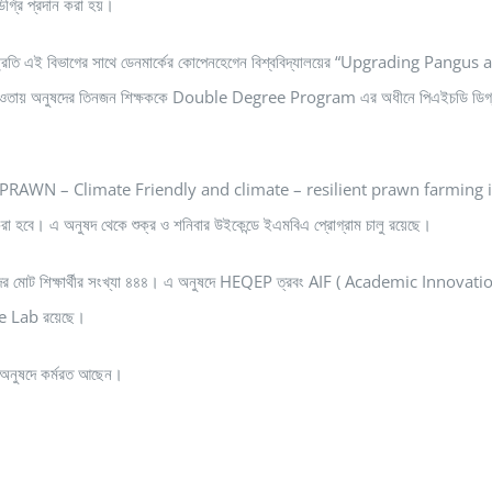
ডিগ্রি প্রদান করা হয়।
। সম্প্রতি এই বিভাগের সাথে ডেনমার্কের কোপেনহেগেন বিশ্ববিদ্যালয়ের “Upgrading Pangus
 আওতায় অনুষদের তিনজন শিক্ষককে Double Degree Program এর অধীনে পিএইচডি ডিগ্
 সাথে “ECOPRAWN – Climate Friendly and climate – resilient prawn farming 
রা হবে। এ অনুষদ থেকে শুক্র ও শনিবার উইকেন্ডে ইএমবিএ প্রোগ্রাম চালু রয়েছে।
অনুষদের মোট শিক্ষার্থীর সংখ্যা ৪৪৪। এ অনুষদে HEQEP ত্রবং AIF ( Academic Innovati
ge Lab রয়েছে।
ই অনুষদে কর্মরত আছেন।