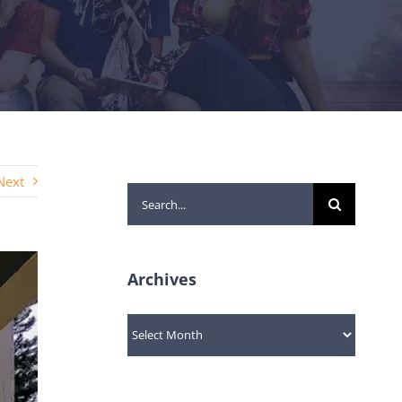
Next
Search
for:
Archives
Archives