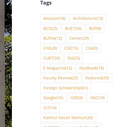
Tags
Amazon
(18)
Architecture
(10)
BCS
(25)
BUET
(56)
BUP
(8)
BUTex
(12)
Career
(29)
CIVIL
(9)
CSE
(15)
CU
(43)
CUET
(35)
DU
(23)
E Magazine
(12)
Facebook
(19)
Faculty Review
(23)
Featured
(35)
Foreign Scholarship
(61)
Google
(10)
GRE
(9)
HSC
(19)
IUT
(14)
Kamrul Hasan Mamun
(26)