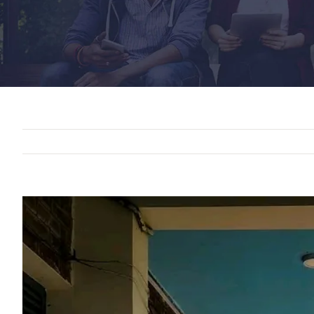
View
Larger
Image