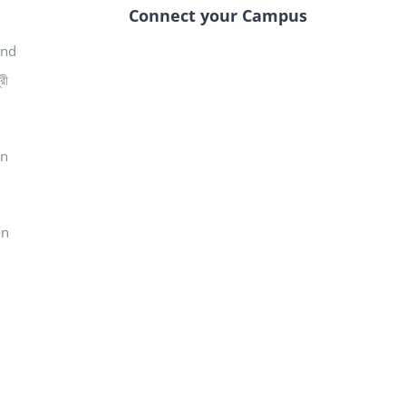
Connect your Campus
 and
রী
in
on