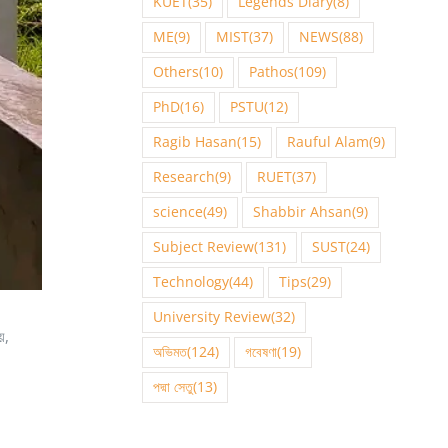
KUET
(35)
Legends Diary
(8)
ME
(9)
MIST
(37)
NEWS
(88)
Others
(10)
Pathos
(109)
PhD
(16)
PSTU
(12)
Ragib Hasan
(15)
Rauful Alam
(9)
Research
(9)
RUET
(37)
science
(49)
Shabbir Ahsan
(9)
Subject Review
(131)
SUST
(24)
Technology
(44)
Tips
(29)
University Review
(32)
য়,
অভিমত
(124)
গবেষণা
(19)
পদ্মা সেতু
(13)