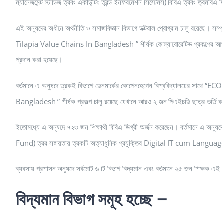
ম্যানেজমেন্ট স্টাডিজ ত্রবং একাউন্টিং ত্রন্ড ইনফরমেশন সিস্টেমস) বিবিএ ত্রবং ত্রমবিএ 
এই অনুষদের অধীনে অর্থনীতি ও সমাজবিজ্ঞান বিভাগে ডক্টরাল প্রোগ্রাম চালু রয়েছে
Tilapia Value Chains In Bangladesh ” শীর্ষক কোল্যাবোরেটিভ প্রকল্পের
প্রদান করা হয়েছে।
বর্তমানে এ অনুষদে ত্রকই বিভাগে ডেনমার্কের কোপেনহেগেন বিশ্ববিদ্যালয়ের
Bangladesh ” শীর্ষক প্রকল্প চালু রয়েছে যেখানে আরও ২ জন পিএইচডি ছাত্র ভর্তি ক
ইতোমধ্যে এ অনুষদে ৭২৩ জন শিক্ষার্থী বিবিএ ডিগ্রী অর্জন করেছেন। বর্তমানে এ 
Fund) ত্রর সহায়তায় ত্রকটি অত্যাধুনিক প্রযুক্তির Digital IT cum Langua
ব্যবসায় প্রশাসন অনুষদে সর্বমোট ৬ টি বিভাগ বিদ্যমান এবং বর্তমানে ২৫ জন শিক্ষক এ
বিদ্যমান বিভাগ সমূহ হচ্ছে –