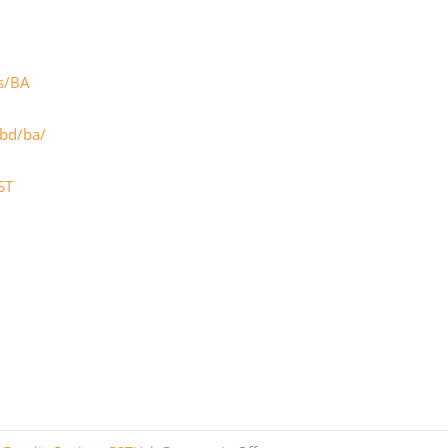
es/BA
.bd/ba/
ST