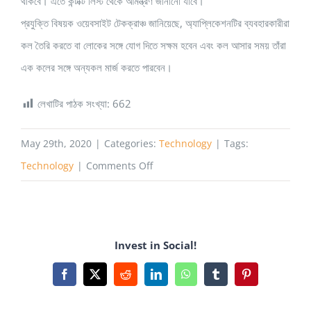
থাকবে। এতে কন্টাক্ট লিস্ট থেকে আমন্ত্রণ জানানো যাবে।
প্রযুক্তি বিষয়ক ওয়েবসাইট টেকক্রাঞ্চ জানিয়েছে, অ্যাপ্লিকেশনটির ব্যবহারকারীরা
কল তৈরি করতে বা লোকের সঙ্গে যোগ দিতে সক্ষম হবেন এবং কল আসার সময় তাঁরা
এক কলের সঙ্গে অন্যকল মার্জ করতে পারবেন।
লেখাটির পাঠক সংখ্যা:
662
May 29th, 2020
|
Categories:
Technology
|
Tags:
on
Technology
|
Comments Off
ফেসবুকের
নতুন
গ্রুপ
Invest in Social!
কলিং
অ্যাপ
Facebook
X
Reddit
LinkedIn
WhatsApp
Tumblr
Pinterest
ক্যাচআপ