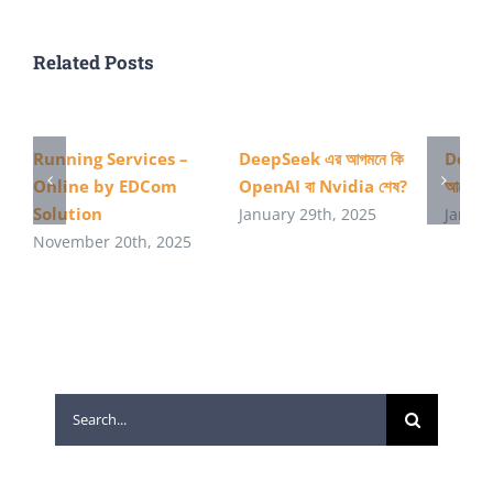
Related Posts
Running Services –
DeepSeek এর আগমনে কি
DeepS
Online by EDCom
OpenAI বা Nvidia শেষ?
আমেরিকা
Solution
January 29th, 2025
Januar
November 20th, 2025
Search
for: