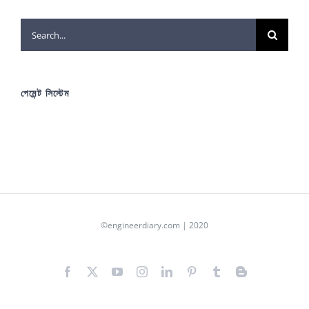
Search
for:
পেমেন্ট সিস্টেম
©engineerdiary.com | 2020
Facebook
X
YouTube
Instagram
LinkedIn
Pinterest
Tumblr
Blogger