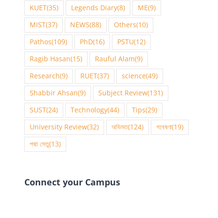
KUET
(35)
Legends Diary
(8)
ME
(9)
MIST
(37)
NEWS
(88)
Others
(10)
Pathos
(109)
PhD
(16)
PSTU
(12)
Ragib Hasan
(15)
Rauful Alam
(9)
Research
(9)
RUET
(37)
science
(49)
Shabbir Ahsan
(9)
Subject Review
(131)
SUST
(24)
Technology
(44)
Tips
(29)
University Review
(32)
অভিমত
(124)
গবেষণা
(19)
পদ্মা সেতু
(13)
Connect your Campus