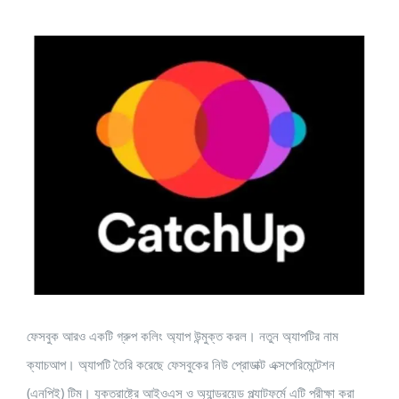
View
Larger
Image
ফেসবুক আরও একটি গ্রুপ কলিং অ্যাপ উন্মুক্ত করল। নতুন অ্যাপটির নাম
ক্যাচআপ। অ্যাপটি তৈরি করেছে ফেসবুকের নিউ প্রোডাক্ট এক্সপেরিমেন্টেশন
(এনপিই) টিম। যুক্তরাষ্ট্রে আইওএস ও অ্যান্ড্রয়েড প্ল্যাটফর্মে এটি পরীক্ষা করা