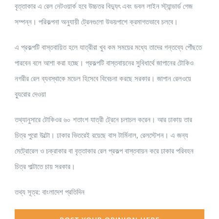
বৃত্তাকার এ রেল নেটওয়ার্ক হবে উচ্চতর বিদ্যুৎ এবং ডবল লাইন স্ট্যান্ডার্ড গেজ
সম্পন্ন। পরিকল্পনা অনুযায়ী ট্রেনগুলো উভয়পাশে ক্রমাগতভাবে চলবে।
এ প্রকল্পটি বাস্তবায়িত হলে যাত্রীরা খুব কম সময়ের মধ্যে তাদের গন্তব্যে পৌঁছতে
পারবেন বলে আশা করা হচ্ছে। প্রকল্পটি বাস্তবায়নের সুবিধার্থে জাপানের টোকিও
নগরীর রেল ব্যবস্থাকে মডেল হিসেবে বিবেচনা করছে সরকার। জাপান রেলওয়ে
ব্যুরোর দেওয়া
তথ্যানুসারে টোকিওর ৬০ শতাংশ যাত্রী ট্রেনে চলাচল করেন। আর ঢাকায় তার
চিত্র পুরো উল্টো। ঢাকার ভিতরেই রয়েছে বাস টার্মিনাল, রেলস্টেশন। এ জন্য
মেট্রোরেল ও চক্রাকার বা বৃত্তাকার রেল প্রকল্প বাস্তবায়ন করে ঢাকার পরিবহন
চিত্র পাল্টাতে চায় সরকার।
তথ্য সূত্র: বাংলাদেশ প্রতিদিন