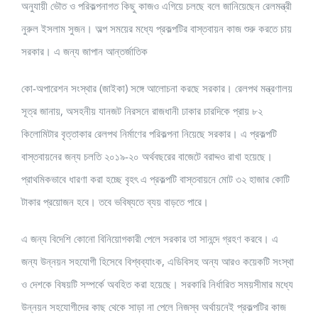
অনুযায়ী ভৌত ও পরিকল্পনাগত কিছু কাজও এগিয়ে চলছে বলে জানিয়েছেন রেলমন্ত্রী
নুরুল ইসলাম সুজন। অল্প সময়ের মধ্যে প্রকল্পটির বাস্তবায়ন কাজ শুরু করতে চায়
সরকার। এ জন্য জাপান আন্তর্জাতিক
কো-অপারেশন সংস্থার (জাইকা) সঙ্গে আলোচনা করছে সরকার। রেলপথ মন্ত্রণালয়
সূত্র জানায়, অসহনীয় যানজট নিরসনে রাজধানী ঢাকার চারদিকে প্রায় ৮২
কিলোমিটার বৃত্তাকার রেলপথ নির্মাণের পরিকল্পনা নিয়েছে সরকার। এ প্রকল্পটি
বাস্তবায়নের জন্য চলতি ২০১৯-২০ অর্থবছরের বাজেটে বরাদ্দও রাখা হয়েছে।
প্রাথমিকভাবে ধারণা করা হচ্ছে বৃহৎ এ প্রকল্পটি বাস্তবায়নে মোট ৩২ হাজার কোটি
টাকার প্রয়োজন হবে। তবে ভবিষ্যতে ব্যয় বাড়তে পারে।
এ জন্য বিদেশি কোনো বিনিয়োগকারী পেলে সরকার তা সানন্দে গ্রহণ করবে। এ
জন্য উন্নয়ন সহযোগী হিসেবে বিশ্বব্যাংক, এডিবিসহ অন্য আরও কয়েকটি সংস্থা
ও দেশকে বিষয়টি সম্পর্কে অবহিত করা হয়েছে। সরকারি নির্ধারিত সময়সীমার মধ্যে
উন্নয়ন সহযোগীদের কাছ থেকে সাড়া না পেলে নিজস্ব অর্থায়নেই প্রকল্পটির কাজ