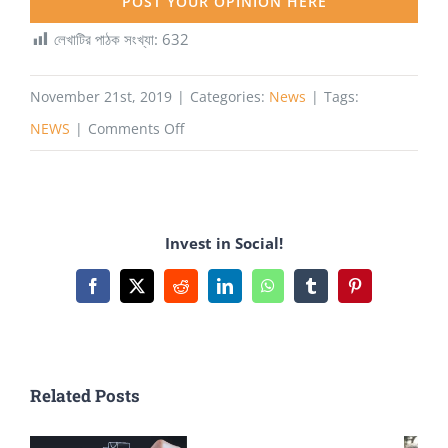
POST YOUR OPINION HERE
লেখাটির পাঠক সংখ্যা:
632
November 21st, 2019
|
Categories:
News
|
Tags:
on
NEWS
|
Comments Off
টোকিওর
আদলে
ঢাকায়
Invest in Social!
বৃত্তাকার
রেল
Facebook
X
Reddit
LinkedIn
WhatsApp
Tumblr
Pinterest
Related Posts