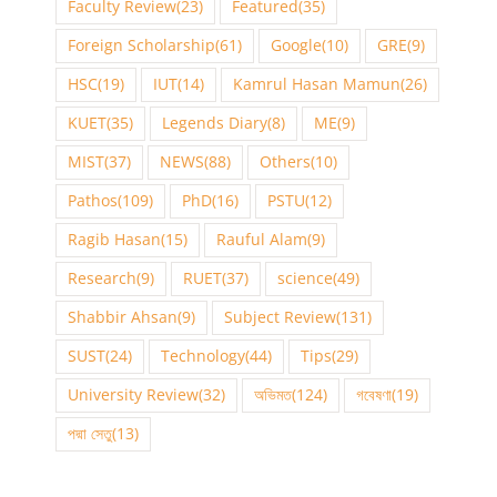
Faculty Review
(23)
Featured
(35)
Foreign Scholarship
(61)
Google
(10)
GRE
(9)
HSC
(19)
IUT
(14)
Kamrul Hasan Mamun
(26)
KUET
(35)
Legends Diary
(8)
ME
(9)
MIST
(37)
NEWS
(88)
Others
(10)
Pathos
(109)
PhD
(16)
PSTU
(12)
Ragib Hasan
(15)
Rauful Alam
(9)
Research
(9)
RUET
(37)
science
(49)
Shabbir Ahsan
(9)
Subject Review
(131)
SUST
(24)
Technology
(44)
Tips
(29)
University Review
(32)
অভিমত
(124)
গবেষণা
(19)
পদ্মা সেতু
(13)