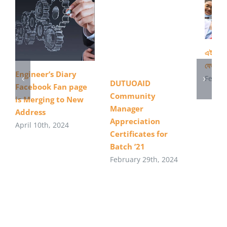
এইস এস 
যেভাবে 
Engineer’s Diary
Februa
DUTUOAID
Facebook Fan page
Community
is Merging to New
Manager
Address
Appreciation
April 10th, 2024
Certificates for
Batch ’21
February 29th, 2024