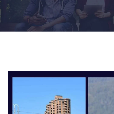
View
Larger
Image