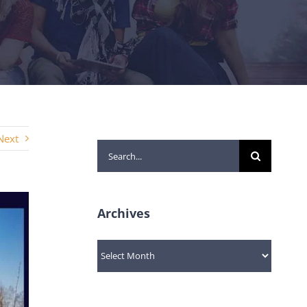
Next
Search
for:
Archives
Archives