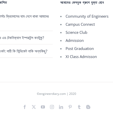
রকাশিত
আমাদের ফেসবুক গ্রুপে যুক্ত হোন
্টঃ ক্রিতদাসের ঘাম লেগে থাকা আমাদের
Community of Engineers
Campus Connect
Science Club
রেজ এর টেকনিক্যাল ইম্পরটেন্স কতটুকু?
Admission
Post Graduation
কট: দায়ী কি সিন্ডিকেট নাকি অন্যকিছু?
XI Class Admisson
©engineerdiary.com | 2020
Facebook
X
YouTube
Instagram
LinkedIn
Pinterest
Tumblr
Blogger