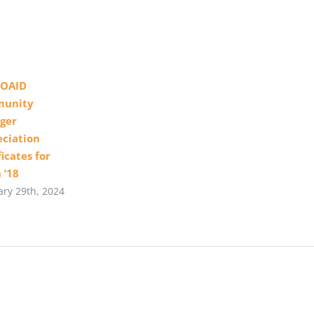
OAID
unity
ger
ciation
ficates for
 ’18
ary 29th, 2024