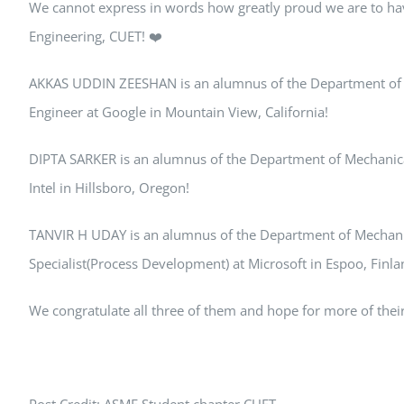
We cannot express in words how greatly proud we are to h
Engineering, CUET! ❤️
AKKAS UDDIN ZEESHAN is an alumnus of the Department of Me
Engineer at Google in Mountain View, California!
DIPTA SARKER is an alumnus of the Department of Mechanical
Intel in Hillsboro, Oregon!
TANVIR H UDAY is an alumnus of the Department of Mechanic
Specialist(Process Development) at Microsoft in Espoo, Finla
We congratulate all three of them and hope for more of their
Post Credit: ASME Student chapter,CUET