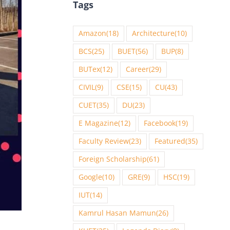
Tags
Amazon
(18)
Architecture
(10)
BCS
(25)
BUET
(56)
BUP
(8)
BUTex
(12)
Career
(29)
CIVIL
(9)
CSE
(15)
CU
(43)
CUET
(35)
DU
(23)
E Magazine
(12)
Facebook
(19)
Faculty Review
(23)
Featured
(35)
Foreign Scholarship
(61)
Google
(10)
GRE
(9)
HSC
(19)
IUT
(14)
Kamrul Hasan Mamun
(26)