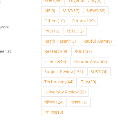
KUET
(35)
Legends Diary
(8)
l
ME
(9)
MIST
(37)
NEWS
(88)
Others
(10)
Pathos
(109)
tware
PhD
(16)
PSTU
(12)
Ragib Hasan
(15)
Rauful Alam
(9)
eer at
Research
(9)
RUET
(37)
science
(49)
Shabbir Ahsan
(9)
Subject Review
(131)
SUST
(24)
Technology
(44)
Tips
(29)
University Review
(32)
অভিমত
(124)
গবেষণা
(19)
পদ্মা সেতু
(13)