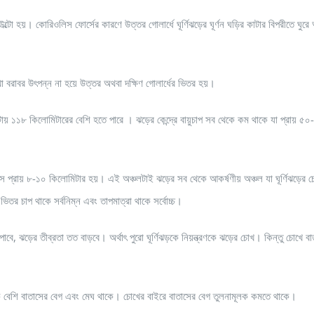
উল্টো হয়। কোরিওলিস ফোর্সের কারণে উত্তর গোলার্ধে ঘূর্ণিঝড়ের ঘূর্ণন ঘড়ির কাটার বিপরীতে ঘুরে
েখা বরাবর উৎপন্ন না হয়ে উত্তর অথবা দক্ষিণ গোলার্ধের ভিতর হয়।
ায় ১১৮ কিলোমিটারের বেশি হতে পারে । ঝড়ের কেন্দ্রে বায়ুচাপ সব থেকে কম থাকে যা প্রায় ৫০
 ব্যাস প্রায় ৮-১০ কিলোমিটার হয়। এই অঞ্চলটাই ঝড়ের সব থেকে আকর্ষণীয় অঞ্চল যা ঘূর্ণিঝড়ের 
 চাপ থাকে সর্বনিম্ন এবং তাপমাত্রা থাকে সর্বোচ্চ।
বে, ঝড়ের তীব্রতা তত বাড়বে। অর্থাৎ পুরো ঘূর্ণিঝড়কে নিয়ন্ত্রণকে ঝড়ের চোখ। কিন্তু চোখে বা
 বেশি বাতাসের বেগ এবং মেঘ থাকে। চোখের বাইরে বাতাসের বেগ তুলনামূলক কমতে থাকে।