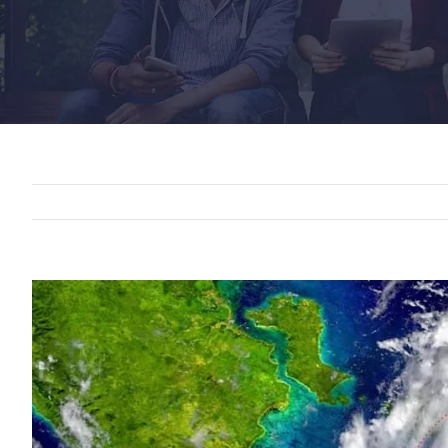
View
Larger
Image