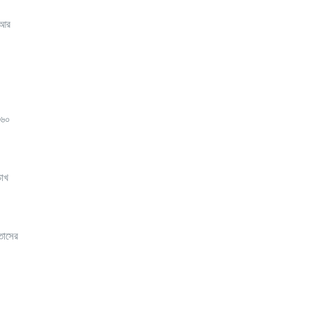
 আর
-৬০
চোখ
তাসের