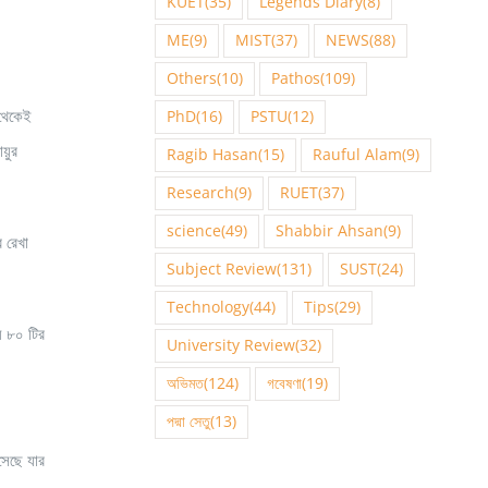
KUET
(35)
Legends Diary
(8)
ME
(9)
MIST
(37)
NEWS
(88)
Others
(10)
Pathos
(109)
 থেকেই
PhD
(16)
PSTU
(12)
ায়ুর
Ragib Hasan
(15)
Rauful Alam
(9)
Research
(9)
RUET
(37)
science
(49)
Shabbir Ahsan
(9)
ব রেখা
Subject Review
(131)
SUST
(24)
Technology
(44)
Tips
(29)
ায় ৮০ টির
University Review
(32)
অভিমত
(124)
গবেষণা
(19)
পদ্মা সেতু
(13)
সেছে যার