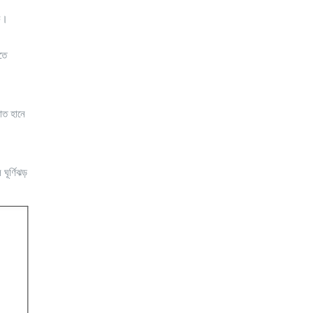
কে।
তে
াত হানে
ঘূর্ণিঝড়