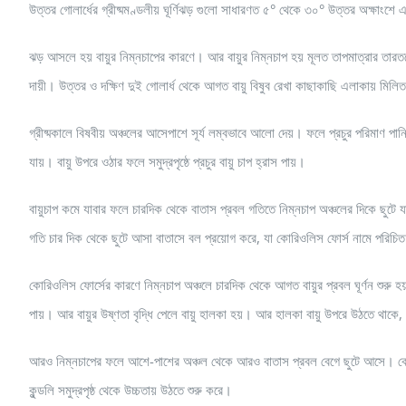
উত্তর গোলার্ধের গ্রীষ্মমণ্ডলীয় ঘূর্ণিঝড় গুলো সাধারণত ৫° থেকে ৩০° উত্তর অক্ষাংশে এব
ঝড় আসলে হয় বায়ুর নিম্নচাপের কারণে। আর বায়ুর নিম্নচাপ হয় মূলত তাপমাত্রার তারতম্
দায়ী। উত্তর ও দক্ষিণ দুই গোলার্ধ থেকে আগত বায়ু বিষুব রেখা কাছাকাছি এলাকায় মিল
গ্রীষ্মকালে বিষবীয় অঞ্চলের আসেপাশে সূর্য লম্বভাবে আলো দেয়। ফলে প্রচুর পরিমাণ পা
যায়। বায়ু উপরে ওঠার ফলে সমুদ্রপৃষ্ঠে প্রচুর বায়ু চাপ হ্রাস পায়।
বায়ুচাপ কমে যাবার ফলে চারদিক থেকে বাতাস প্রবল গতিতে নিম্নচাপ অঞ্চলের দিকে ছুটে
গতি চার দিক থেকে ছুটে আসা বাতাসে বল প্রয়োগ করে, যা কোরিওলিস ফোর্স নামে পরিচি
কোরিওলিস ফোর্সের কারণে নিম্নচাপ অঞ্চলে চারদিক থেকে আগত বায়ুর প্রবল ঘূর্ণন শুরু হয়। 
পায়। আর বায়ুর উষ্ণতা বৃদ্ধি পেলে বায়ু হালকা হয়। আর হালকা বায়ু উপরে উঠতে থাক
আরও নিম্নচাপের ফলে আশে-পাশের অঞ্চল থেকে আরও বাতাস প্রবল বেগে ছুটে আসে। কোরি
কুন্ডলি সমুদ্রপৃষ্ঠ থেকে উচ্চতায় উঠতে শুরু করে।