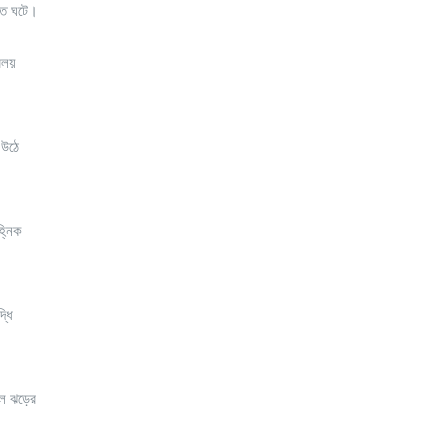
্তি ঘটে।
বলয়
 উঠে
হ্নিক
্ধি
লে ঝড়ের