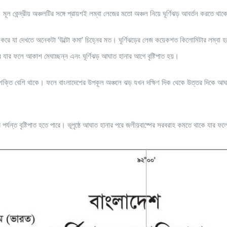
মূল কেন্দ্রীয় অঞ্চলটির সঙ্গে প্রায়শই লম্বা লেজের মতো অঞ্চল নিয়ে ঘূর্ণিঝড় আবর্তন করতে থা
করে যা দেখতে অনেকটা ‘উল্টো কমা’ চিহ্নের মত। ঘূর্ণিঝড়ের লেজ কয়েকশত কিলোমিটার লম্বা হ
ে যার ফলে আকাশ মেঘাচ্ছন্ন এনং ঘূর্ণিঝড় আঘাত হানার আগে বৃষ্টিপাত হয়।
াত্মক শক্তি বেশি থাকে। ফলে বাংলাদেশের উপকূল অঞ্চলে ঝড় যখন দক্ষিণ দিক থেকে উত্তর দিকে আঘ
র্যন্ত বৃষ্টিপাত হতে পারে। ভূপৃষ্ঠে আঘাত হানার পরে জলীয়বাষ্পের সরবরাহ কমতে থাকে যার ফলে 