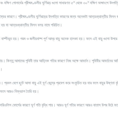
ং দক্ষিণ গোলার্ধের গ্রীষ্মমণ্ডলীয় ঘূর্ণিঝড় গুলো সাধারণত ৫° থেকে ৩০° দক্ষিণ অক্ষাংশে উৎপত
যের কারণে। গ্রীষ্মমণ্ডলীয় ঘূর্ণিঝড়ের উৎপত্তি কারণের জন্য অনেকটা আন্তঃক্রান্তীয় মিলন 
িত হয় যা আন্তঃক্রান্তীয় মিলন বলয় নামে পরিচিত।
নি বাষ্পীভূত হয়। গরম ও জলীয়বাষ্প পূর্ণ আদ্র বায়ু অনেক হালকা হয়। ফলে এই বায়ু গুলো উপরে
 যায়। কিন্তু আমাদের পৃথিবী তার আহ্নিক গতির কারণে নিজ অক্ষে আবর্তন। পৃথিবীর আবর্তনের আ
ত।
প্রবল বেগে ছুটে আসা বায়ু এই ঘূর্ণ কেন্দ্রে প্রবেশ করে সংকুচিত হয় যার ফলে বায়ুর উষ্ণতা বৃদ
ে, ফলে আরও নিম্নচাপ তৈরি হয়।
ওলিস ফোর্সের কারণে ঘূর্ণ গতি বৃদ্ধি পায়। আরও ঘূর্ণ গতির কারণে আরও বাতাস উপর উঠে ফ