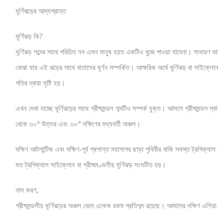
ঘূর্ণিঝড়ের আদ্যপ্রান্ত
ঘূর্ণিঝড় কি?
ঘূর্ণিঝড় শব্দের সাথে পরিচিত নন এমন মানুষ হয়ত একটিও খুজে পাওয়া যাবেনা। সাধারণ ভা
বোঝা যায় এই ঝড়ের সাথে বাতাসের ঘূর্ণন সম্পর্কিত। আক্ষরিক অর্থে ঘূর্ণিঝড় বা সাইক্লোন হল
গতির দ্বারা সৃষ্টি হয়।
এখন দেখা যাচ্ছে ঘূর্ণিঝড়ের সাথে গ্রীষ্মমন্ডল শব্দটিও সম্পর্ক যুক্ত। আসলে গ্রীষ্মমন্ডল দ
থেকে ৩০° উত্তর এবং ৩০° দক্ষিণের মধ্যবর্তী অঞ্চল।
দক্ষিণ আটলান্টিক এবং দক্ষিণ-পূর্ব প্রশান্ত মহাসাগর ছাড়া পৃথিবীর বাকি সমস্ত ট্রপিক্য
মত ট্রপিক্যাল সাইক্লোন বা গ্রীষ্মমণ্ডলীয় ঘূর্ণিঝড় সংঘটিত হয়।
নাম করণ,
গ্রীষ্মমন্ডলীয় ঘূর্ণিঝড়ের অঞ্চল ভেদে একেক রকম প্রতিশব্দ রয়েছে। আমাদের দক্ষিণ এশি