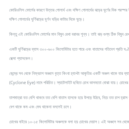
কোরিওলিস ফোর্সের কারণে উত্তর গোলার্ধ এবং দক্ষিণ গোলার্ধের ঝড়ের ঘূর্ণের দিক পরস্পর 
দক্ষিণ গোলার্ধের ঘূর্ণিঝড়ের ঘূর্ণন ঘড়ির কাটার দিকে ঘূড়ে।
কিন্তু এই কোরিওলিস ফোর্সের মান বিষুব রেখা বরাবর শূন্য। তাই ঝড় গুল্য ঠিক বিষুব র
একটি ঘূর্ণিঝড়ের ব্যাস ৩০০-৬০০ কিলোমিটার হতে পারে এবং বাতাসের গতিবেগ প্রতি ঘণ্ট
হেক্সা প্যাসকেল।
কেন্দ্রে সব থেকে নিম্নচাপ অঞ্চলে বৃত্ত কিংবা চ্যাপ্টা আকৃতির একটি অঞ্চল থাকে যার
(Cyclone Eye) নামে পরিচিত। স্যাটেলাইট ছবিতে চোখ ভালমতো বোঝা যায়। চোখের ভিতর
তাপমাত্রা যত বেশি থাকবে তত বেশি বাতাস হালকে হয়ে উপড়ে উঠবে, নিচে তত চাপ হ্রাস পা
বেগ থাকে কম এবং মেঘ থাকেনা বললেই চলে।
চোখের বাইরে ১০-১৫ কিলোমিটার অঞ্চলকে বলা হয় চোখের দেয়াল। এই অঞ্চলে সব থেকে