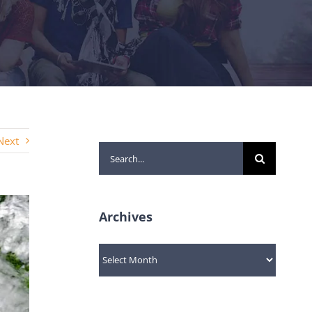
Next
Search
for:
Archives
Archives