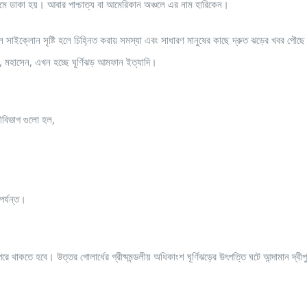
ুন নামে ডাকা হয়। আবার পাশ্চাত্য বা আমেরিকান অঞ্চলে এর নাম হারিকেন।
িক্যাল সাইক্লোন সৃষ্টি হলে চিহ্নিত করায় সমস্যা এবং সাধারণ মানুষের কাছে দ্রুত ঝড়ের খবর পৌছে
া, মহাসেন, এখন হচ্ছে ঘূর্ণিঝড় আমফান ইত্যাদি।
নীবিভাগ গুলো হল,
পর্যন্ত।
 উপরে থাকতে হবে। উত্তর গোলার্ধের গ্রীষ্মমন্ডলীয় অধিকাংশ ঘূর্ণিঝড়ের উৎপত্তি ঘটে আন্দামান দ্বীপু