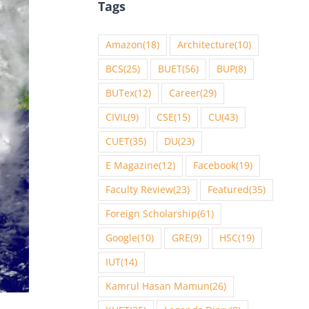
Tags
Amazon
(18)
Architecture
(10)
BCS
(25)
BUET
(56)
BUP
(8)
BUTex
(12)
Career
(29)
CIVIL
(9)
CSE
(15)
CU
(43)
CUET
(35)
DU
(23)
E Magazine
(12)
Facebook
(19)
Faculty Review
(23)
Featured
(35)
Foreign Scholarship
(61)
Google
(10)
GRE
(9)
HSC
(19)
IUT
(14)
Kamrul Hasan Mamun
(26)