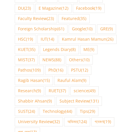
DU
(23)
E Magazine
(12)
Facebook
(19)
Faculty Review
(23)
Featured
(35)
Foreign Scholarship
(61)
Google
(10)
GRE
(9)
HSC
(19)
IUT
(14)
Kamrul Hasan Mamun
(26)
KUET
(35)
Legends Diary
(8)
ME
(9)
MIST
(37)
NEWS
(88)
Others
(10)
Pathos
(109)
PhD
(16)
PSTU
(12)
Ragib Hasan
(15)
Rauful Alam
(9)
Research
(9)
RUET
(37)
science
(49)
Shabbir Ahsan
(9)
Subject Review
(131)
SUST
(24)
Technology
(44)
Tips
(29)
University Review
(32)
অভিমত
(124)
গবেষণা
(19)