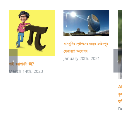
মানমন্দির স্থাপনের জন্য ফরিদপুর
যেকারণে অযোগ্য
January 20th, 2021
পাই ব্যাপারটা কী?
March 14th, 2023
AI ব্যবহ
কৃষ্ণগহ্
তনিমা
Decem