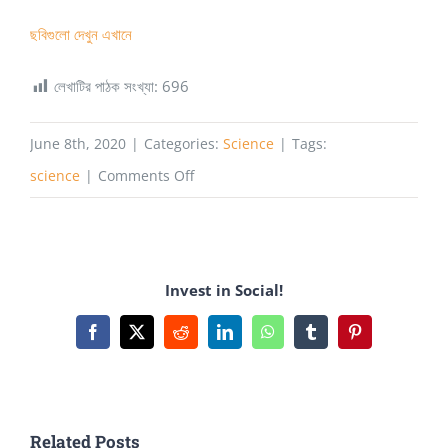
ছবিগুলো দেখুন এখানে
লেখাটির পাঠক সংখ্যা:
696
June 8th, 2020
|
Categories:
Science
|
Tags:
on
science
|
Comments Off
ফেসবুকেও
আসছে
ডার্ক
Invest in Social!
মুড
Facebook
X
Reddit
LinkedIn
WhatsApp
Tumblr
Pinterest
Related Posts