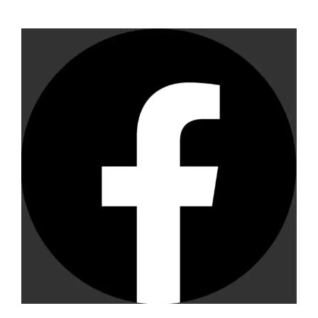
View
Larger
Image