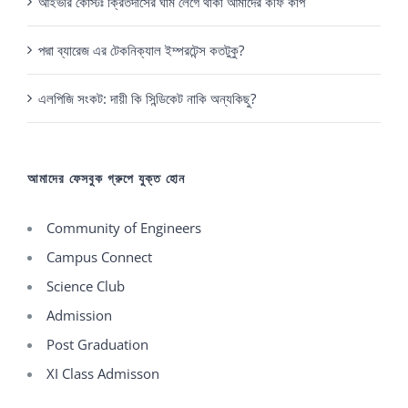
আইভরি কোস্টঃ ক্রিতদাসের ঘাম লেগে থাকা আমাদের কফি কাপ
পদ্মা ব্যারেজ এর টেকনিক্যাল ইম্পরটেন্স কতটুকু?
এলপিজি সংকট: দায়ী কি সিন্ডিকেট নাকি অন্যকিছু?
আমাদের ফেসবুক গ্রুপে যুক্ত হোন
Community of Engineers
Campus Connect
Science Club
Admission
Post Graduation
XI Class Admisson