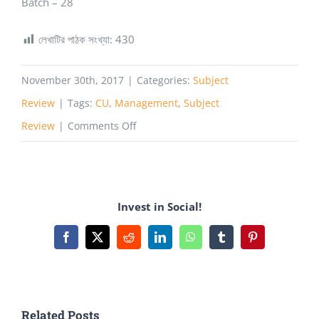
Batch – 28
লেখাটির পাঠক সংখ্যা:
430
November 30th, 2017
|
Categories:
Subject
Review
|
Tags:
CU
,
Management
,
Subject
on
Review
|
Comments Off
Department
of
Management
Invest in Social!
University
of
Facebook
X
Reddit
LinkedIn
WhatsApp
Tumblr
Pinterest
Chittagong
Related Posts