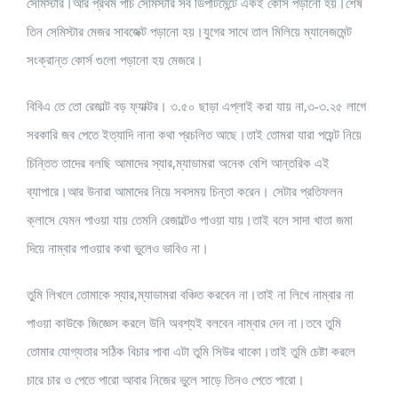
সেমিস্টার।আর প্রথম পাচ সেমিস্টার সব ডিপার্টমেন্টে একই কোর্স পড়ানো হয়।শেষ
তিন সেমিস্টার মেজর সাবজেক্ট পড়ানো হয়।যুগের সাথে তাল মিলিয়ে ম্যানেজমেন্ট
সংক্রান্ত কোর্স গুলো পড়ানো হয় মেজরে।
বিবিএ তে তো রেজাল্ট বড় ফ্যাক্টর। ৩.৫০ ছাড়া এপ্লাই করা যায় না,৩-৩.২৫ লাগে
সরকারি জব পেতে ইত্যাদি নানা কথা প্রচলিত আছে।তাই তোমরা যারা পয়েন্ট নিয়ে
চিন্তিত তাদের বলছি আমাদের স্যার,ম্যাডামরা অনেক বেশি আন্তরিক এই
ব্যাপারে।আর উনারা আমাদের নিয়ে সবসময় চিন্তা করেন। সেটার প্রতিফলন
ক্লাসে যেমন পাওয়া যায় তেমনি রেজাল্টেও পাওয়া যায়।তাই বলে সাদা খাতা জমা
দিয়ে নাম্বার পাওয়ার কথা ভুলেও ভাবিও না।
তুমি লিখলে তোমাকে স্যার,ম্যাডামরা বঞ্চিত করবেন না।তাই না লিখে নাম্বার না
পাওয়া কাউকে জিজ্ঞেস করলে উনি অবশ্যই বলবেন নাম্বার দেন না।তবে তুমি
তোমার যোগ্যতার সঠিক বিচার পাবা এটা তুমি সিউর থাকো।তাই তুমি চেষ্টা করলে
চারে চার ও পেতে পারো আবার নিজের ভুলে সাড়ে তিনও পেতে পারো।