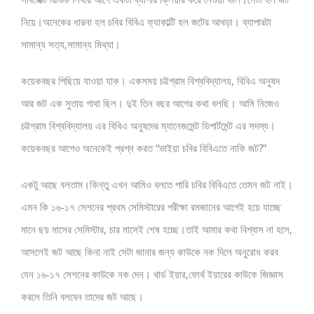
নিয়ে।অনেকের ধারনা হল চবির বিবিএ ফ্যাকাল্টি হল জটের আখড়া। ব্যাপারটা
সামান্য সত্য,সামান্য মিথ্যা।
কয়েকবছর পিছিয়ে যাওয়া যাক। একসময় চট্টগ্রাম বিশ্ববিদ্যালয়, বিবিএ অনুষদ
আর জট এক সুতায় গাথা ছিল। দুই তিন বছর আগের কথা বলছি। আমি নিজেও
চট্টগ্রাম বিশ্ববিদ্যালয় এর বিবিএ অনুষদের ম্যানেজমেন্ট ডিপার্টমেন্ট এর সদস্য।
কয়েকবছর আগেও অনেকেই প্রশ্ন করত “ভাইয়া চবির বিবিএতে নাকি জট?”
একটু আছে বলতাম।কিন্তু এখন আমিও বলতে পারি চবির বিবিএতে তেমন জট নাই।
এমন কি ১৬-১৭ সেশনের প্রথম সেমিস্টারের পরীক্ষা রমজানের আগেই হয়ে যাচ্ছে
মানে ছয় মাসের সেমিস্টার, চার মাসেই শেষ হচ্ছে।তাই আমার কথা বিশ্বাস না হলে,
আসলেই জট আছে কিনা নাই সেটা জানার জন্য কাউকে নক দিলে অনুরোধ করব
যেন ১৬-১৭ সেশনের কাউকে নক দেন। থার্ড ইয়ার,ফোর্থ ইয়ারের কাউকে জিজ্ঞাস
করলে তিনি বলবেন তাদের জট আছে।