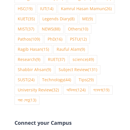
HSC
(19)
IUT
(14)
Kamrul Hasan Mamun
(26)
KUET
(35)
Legends Diary
(8)
ME
(9)
MIST
(37)
NEWS
(88)
Others
(10)
Pathos
(109)
PhD
(16)
PSTU
(12)
Ragib Hasan
(15)
Rauful Alam
(9)
Research
(9)
RUET
(37)
science
(49)
Shabbir Ahsan
(9)
Subject Review
(131)
SUST
(24)
Technology
(44)
Tips
(29)
University Review
(32)
অভিমত
(124)
গবেষণা
(19)
পদ্মা সেতু
(13)
Connect your Campus