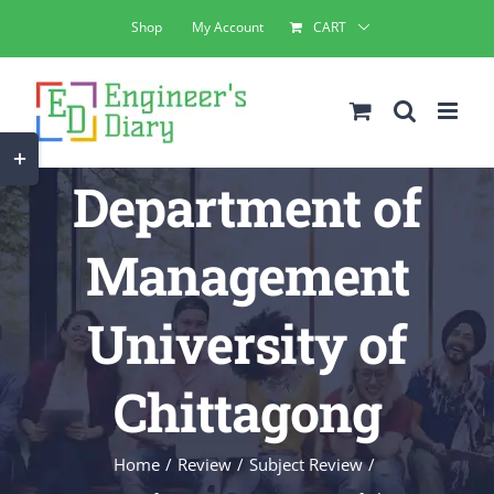
Skip
Shop
My Account
CART
to
content
Toggle
Department of
Sliding
Bar
Management
Area
University of
Chittagong
Home
Review
Subject Review