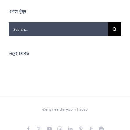
এখানে খুঁজুন
Search
for:
পেমেন্ট সিস্টেম
©engineerdiary.com | 2020
Facebook
X
YouTube
Instagram
LinkedIn
Pinterest
Tumblr
Blogger