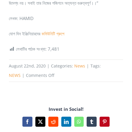
উদেশ্য নয়। সবাই তার নিজের পজিশনে অত্যন্ত গুরুত্বপূর্ণ।।”
লেখক: HAMID
যোগ দিন ইঞ্জিনিয়ারদের
কমিউনিটি গ্রুপে
লেখাটির পাঠক সংখ্যা:
7,481
August 22nd, 2020
|
Categories:
News
|
Tags:
on
NEWS
|
Comments Off
নামের
আগে
ইঞ্জিনিয়ার
Invest in Social!
লিখতে
পারবেন
Facebook
X
Reddit
LinkedIn
WhatsApp
Tumblr
Pinterest
কারা?