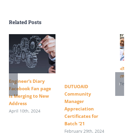
Related Posts
এইস এস 
যেভাবে 
Engineer’s Diary
Februa
DUTUOAID
Facebook Fan page
Community
is Merging to New
Manager
Address
Appreciation
April 10th, 2024
Certificates for
Batch ’21
February 29th, 2024