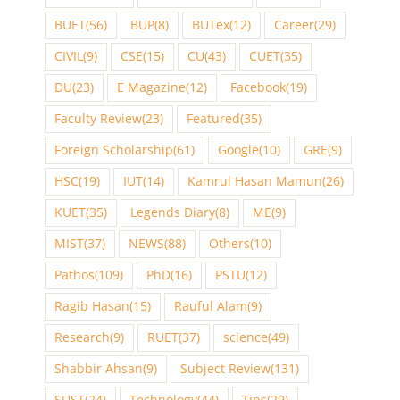
BUET
(56)
BUP
(8)
BUTex
(12)
Career
(29)
CIVIL
(9)
CSE
(15)
CU
(43)
CUET
(35)
DU
(23)
E Magazine
(12)
Facebook
(19)
Faculty Review
(23)
Featured
(35)
Foreign Scholarship
(61)
Google
(10)
GRE
(9)
HSC
(19)
IUT
(14)
Kamrul Hasan Mamun
(26)
KUET
(35)
Legends Diary
(8)
ME
(9)
MIST
(37)
NEWS
(88)
Others
(10)
Pathos
(109)
PhD
(16)
PSTU
(12)
Ragib Hasan
(15)
Rauful Alam
(9)
Research
(9)
RUET
(37)
science
(49)
Shabbir Ahsan
(9)
Subject Review
(131)
SUST
(24)
Technology
(44)
Tips
(29)