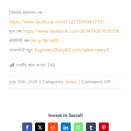
[আমাদের ব্যাকআপ পেজ
https://www.facebook.com/112775043417701
ব্লগ পেজ
https://www.facebook.com/263474267635558
কমিউনিটি গ্রুপ
bit.ly/WriteED
ওয়েবসাইটে পড়ুন:
EngineersDiaryBD.com/latest-news
/]
লেখাটির পাঠক সংখ্যা:
740
on
July 15th, 2020
|
Categories:
News
|
Comments Off
দেশের
প্রথম
কম্পিউটার
Invest in Social!
ও
হানিফউদ্দিন
Facebook
X
Reddit
LinkedIn
WhatsApp
Tumblr
Pinterest