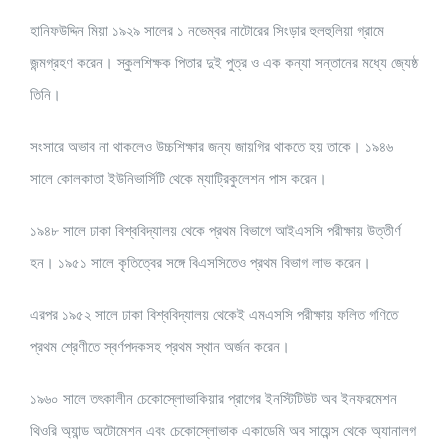
হানিফউদ্দিন মিয়া ১৯২৯ সালের ১ নভেম্বর নাটোরের সিংড়ার হুলহুলিয়া গ্রামে
জন্মগ্রহণ করেন। স্কুলশিক্ষক পিতার দুই পুত্র ও এক কন্যা সন্তানের মধ্যে জ্যেষ্ঠ
তিনি।
সংসারে অভাব না থাকলেও উচ্চশিক্ষার জন্য জায়গির থাকতে হয় তাকে। ১৯৪৬
সালে কোলকাতা ইউনিভার্সিটি থেকে ম্যাট্রিকুলেশন পাস করেন।
১৯৪৮ সালে ঢাকা বিশ্ববিদ্যালয় থেকে প্রথম বিভাগে আইএসসি পরীক্ষায় উত্তীর্ণ
হন। ১৯৫১ সালে কৃতিত্বের সঙ্গে বিএসসিতেও প্রথম বিভাগ লাভ করেন।
এরপর ১৯৫২ সালে ঢাকা বিশ্ববিদ্যালয় থেকেই এমএসসি পরীক্ষায় ফলিত গণিতে
প্রথম শ্রেণীতে স্বর্ণপদকসহ প্রথম স্থান অর্জন করেন।
১৯৬০ সালে তৎকালীন চেকোস্লোভাকিয়ার প্রাগের ইনস্টিটিউট অব ইনফরমেশন
থিওরি অ্যান্ড অটোমেশন এবং চেকোস্লোভাক একাডেমি অব সায়েন্স থেকে অ্যানালগ