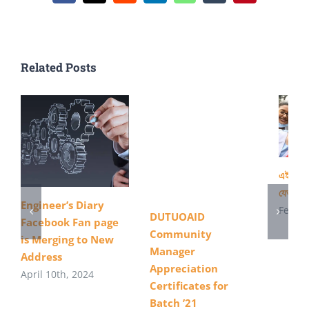
মিয়া
Related Posts
এইস এস 
যেভাবে 
Engineer’s Diary
Februa
DUTUOAID
Facebook Fan page
Community
is Merging to New
Manager
Address
Appreciation
April 10th, 2024
Certificates for
Batch ’21