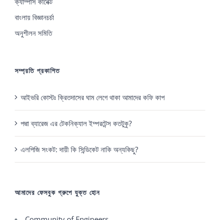
ক্যাম্পাস কানেক্ট
বাংলায় বিজ্ঞানচর্চা
অনুশীলন সমিতি
সম্প্রতি প্রকাশিত
আইভরি কোস্টঃ ক্রিতদাসের ঘাম লেগে থাকা আমাদের কফি কাপ
পদ্মা ব্যারেজ এর টেকনিক্যাল ইম্পরটেন্স কতটুকু?
এলপিজি সংকট: দায়ী কি সিন্ডিকেট নাকি অন্যকিছু?
আমাদের ফেসবুক গ্রুপে যুক্ত হোন
Community of Engineers