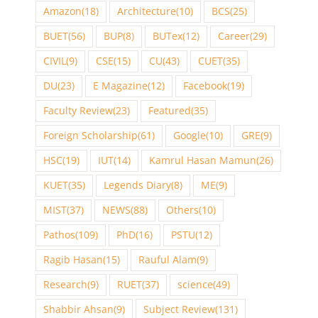
Amazon
(18)
Architecture
(10)
BCS
(25)
BUET
(56)
BUP
(8)
BUTex
(12)
Career
(29)
CIVIL
(9)
CSE
(15)
CU
(43)
CUET
(35)
DU
(23)
E Magazine
(12)
Facebook
(19)
Faculty Review
(23)
Featured
(35)
Foreign Scholarship
(61)
Google
(10)
GRE
(9)
HSC
(19)
IUT
(14)
Kamrul Hasan Mamun
(26)
KUET
(35)
Legends Diary
(8)
ME
(9)
MIST
(37)
NEWS
(88)
Others
(10)
Pathos
(109)
PhD
(16)
PSTU
(12)
Ragib Hasan
(15)
Rauful Alam
(9)
Research
(9)
RUET
(37)
science
(49)
Shabbir Ahsan
(9)
Subject Review
(131)