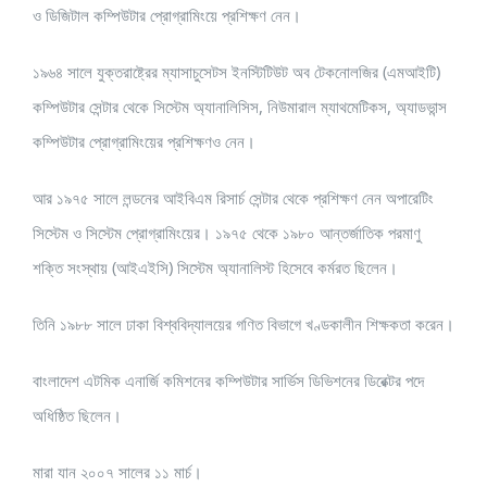
ও ডিজিটাল কম্পিউটার প্রোগ্রামিংয়ে প্রশিক্ষণ নেন।
১৯৬৪ সালে যুক্তরাষ্ট্রের ম্যাসাচুসেটস ইনস্টিটিউট অব টেকনোলজির (এমআইটি)
কম্পিউটার সেন্টার থেকে সিস্টেম অ্যানালিসিস, নিউমারাল ম্যাথমেটিকস, অ্যাডভান্স
কম্পিউটার প্রোগ্রামিংয়ের প্রশিক্ষণও নেন।
আর ১৯৭৫ সালে লন্ডনের আইবিএম রিসার্চ সেন্টার থেকে প্রশিক্ষণ নেন অপারেটিং
সিস্টেম ও সিস্টেম প্রোগ্রামিংয়ের। ১৯৭৫ থেকে ১৯৮০ আন্তর্জাতিক পরমাণু
শক্তি সংস্থায় (আইএইসি) সিস্টেম অ্যানালিস্ট হিসেবে কর্মরত ছিলেন।
তিনি ১৯৮৮ সালে ঢাকা বিশ্ববিদ্যালয়ের গণিত বিভাগে খণ্ডকালীন শিক্ষকতা করেন।
বাংলাদেশ এটমিক এনার্জি কমিশনের কম্পিউটার সার্ভিস ডিভিশনের ডিরেক্টর পদে
অধিষ্ঠিত ছিলেন।
মারা যান ২০০৭ সালের ১১ মার্চ।