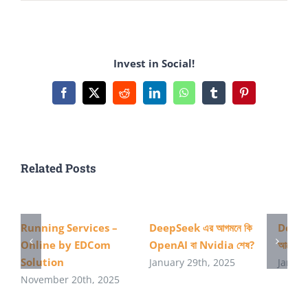
২
মিটার
দুরত্ব
Invest in Social!
নিশ্চিত
করতে
Facebook
X
Reddit
LinkedIn
WhatsApp
Tumblr
Pinterest
গুগলের
এপ
Related Posts
Running Services –
DeepSeek এর আগমনে কি
DeepS
Online by EDCom
OpenAI বা Nvidia শেষ?
আমেরিকা
Solution
January 29th, 2025
Januar
November 20th, 2025