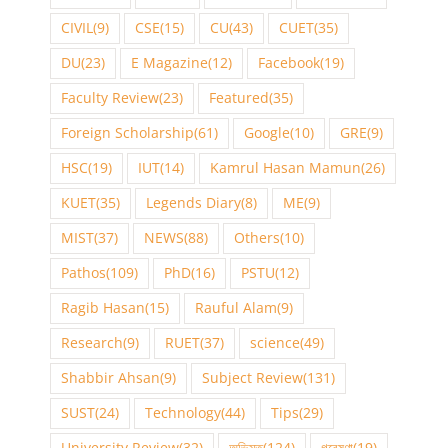
CIVIL
(9)
CSE
(15)
CU
(43)
CUET
(35)
DU
(23)
E Magazine
(12)
Facebook
(19)
Faculty Review
(23)
Featured
(35)
Foreign Scholarship
(61)
Google
(10)
GRE
(9)
HSC
(19)
IUT
(14)
Kamrul Hasan Mamun
(26)
KUET
(35)
Legends Diary
(8)
ME
(9)
MIST
(37)
NEWS
(88)
Others
(10)
Pathos
(109)
PhD
(16)
PSTU
(12)
Ragib Hasan
(15)
Rauful Alam
(9)
Research
(9)
RUET
(37)
science
(49)
Shabbir Ahsan
(9)
Subject Review
(131)
SUST
(24)
Technology
(44)
Tips
(29)