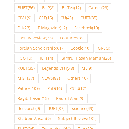
BUET
(56)
BUP
(8)
BUTex
(12)
Career
(29)
CIVIL
(9)
CSE
(15)
CU
(43)
CUET
(35)
DU
(23)
E Magazine
(12)
Facebook
(19)
Faculty Review
(23)
Featured
(35)
Foreign Scholarship
(61)
Google
(10)
GRE
(9)
HSC
(19)
IUT
(14)
Kamrul Hasan Mamun
(26)
KUET
(35)
Legends Diary
(8)
ME
(9)
MIST
(37)
NEWS
(88)
Others
(10)
Pathos
(109)
PhD
(16)
PSTU
(12)
Ragib Hasan
(15)
Rauful Alam
(9)
Research
(9)
RUET
(37)
science
(49)
Shabbir Ahsan
(9)
Subject Review
(131)
SUST
(24)
Technology
(44)
Tips
(29)