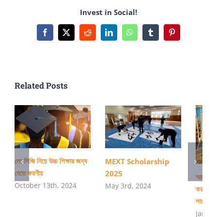
জন্য
Invest in Social!
নিজের
প্রোফাইল
Facebook
X
Reddit
LinkedIn
WhatsApp
Tumblr
Pinterest
কিভাবে
ভালো
করতে
Related Posts
পারি
লো সিজি নিয়ে উচ্চ শিক্ষার জন্য
MEXT Scholarship
যেতে করণীয়
2025
আমেরিকাত
October 13th, 2024
May 3rd, 2024
করার প্র
লাগে?
Januar