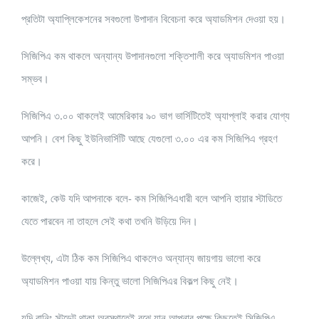
প্রতিটা অ্যাপ্লিকেশনের সবগুলো উপাদান বিবেচনা করে অ্যাডমিশন দেওয়া হয়।
সিজিপিএ কম থাকলে অন্যান্য উপাদানগুলো শক্তিশালী করে অ্যাডমিশন পাওয়া
সম্ভব।
সিজিপিএ ৩.০০ থাকলেই আমেরিকার ৯০ ভাগ ভার্সিটিতেই অ্যাপ্লাই করার যোগ্য
আপনি। বেশ কিছু ইউনিভার্সিটি আছে যেগুলো ৩.০০ এর কম সিজিপিএ গ্রহণ
করে।
কাজেই, কেউ যদি আপনাকে বলে- কম সিজিপিএধারী বলে আপনি হায়ার স্টাডিতে
যেতে পারবেন না তাহলে সেই কথা তখনি উড়িয়ে দিন।
উল্লেখ্য, এটা ঠিক কম সিজিপিএ থাকলেও অন্যান্য জায়গায় ভালো করে
অ্যাডমিশন পাওয়া যায় কিন্তু ভালো সিজিপিএর বিকল্প কিছু নেই।
যদি রানিং স্টুডেন্ট থাকা অবস্থাতেই বুঝে যান আপনার পক্ষে কিছুতেই সিজিপিএ