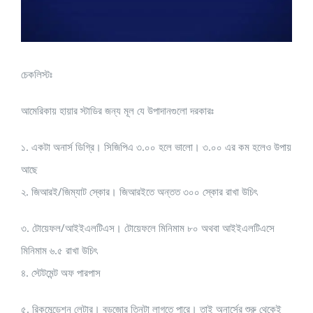
চেকলিস্টঃ
আমেরিকায় হায়ার স্টাডির জন্য মূল যে উপাদানগুলো দরকারঃ
১. একটা অনার্স ডিগ্রি। সিজিপিএ ৩.০০ হলে ভালো। ৩.০০ এর কম হলেও উপায়
আছে
২. জিআরই/জিম্যাট স্কোর। জিআরইতে অন্তত ৩০০ স্কোর রাখা উচিৎ
৩. টোয়েফল/আইইএলটিএস। টোয়েফলে মিনিমাম ৮০ অথবা আইইএলটিএসে
মিনিমাম ৬.৫ রাখা উচিৎ
৪. স্টেটমেন্ট অফ পারপাস
৫. রিকমেন্ডেশন লেটার। বড়জোর তিনটা লাগতে পারে। তাই অনার্সের শুরু থেকেই