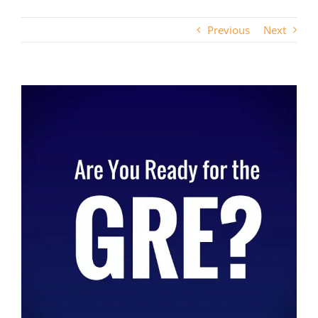
Previous
Next
View
Larger
Image