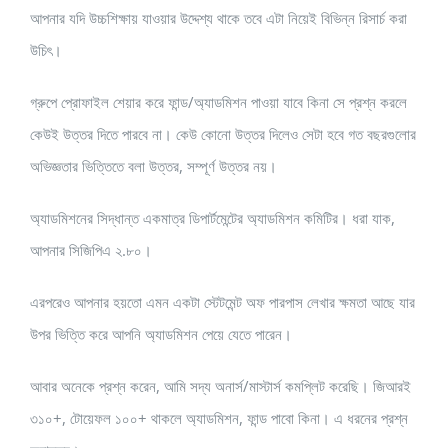
আপনার যদি উচ্চশিক্ষায় যাওয়ার উদ্দেশ্য থাকে তবে এটা নিয়েই বিভিন্ন রিসার্চ করা
উচিৎ।
গ্রুপে প্রোফাইল শেয়ার করে ফান্ড/অ্যাডমিশন পাওয়া যাবে কিনা সে প্রশ্ন করলে
কেউই উত্তর দিতে পারবে না। কেউ কোনো উত্তর দিলেও সেটা হবে গত বছরগুলোর
অভিজ্ঞতার ভিত্তিতে বলা উত্তর, সম্পূর্ণ উত্তর নয়।
অ্যাডমিশনের সিদ্ধান্ত একমাত্র ডিপার্টমেন্টের অ্যাডমিশন কমিটির। ধরা যাক,
আপনার সিজিপিএ ২.৮০।
এরপরেও আপনার হয়তো এমন একটা স্টেটমেন্ট অফ পারপাস লেখার ক্ষমতা আছে যার
উপর ভিত্তি করে আপনি অ্যাডমিশন পেয়ে যেতে পারেন।
আবার অনেকে প্রশ্ন করেন, আমি সদ্য অনার্স/মাস্টার্স কমপ্লিট করেছি। জিআরই
৩১০+, টোয়েফল ১০০+ থাকলে অ্যাডমিশন, ফান্ড পাবো কিনা। এ ধরনের প্রশ্ন