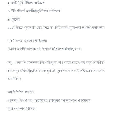
২.চাকরি/ ইন্টার্নশিপের অভিজ্ঞতা
৩.টিচিং/রিসার্চ অ্যাসিস্ট্যান্টশিপের অভিজ্ঞতা
৪. প্রজেক্ট
৫. যে বিষয়ে পড়তে চান সেই বিষয় সম্পর্কিত সফটওয়্যারগুলো অপারেট করার জ্ঞান
পাবলিকেশন, গবেষণার অভিজ্ঞতাঃ
এগুলো অ্যাপ্লিকেশনের মূল উপাদান (Compulsory) নয়।
তবুও, গবেষণার অভিজ্ঞতার বিকল্প কিছু হয় না। সত্যি বলতে, যার লক্ষ্য উচ্চশিক্ষা
তার জন্য রানিং স্টুডেন্ট থাকা অবস্থাতেই সুযোগ থাকলে এই অভিজ্ঞতাগুলো অর্জন
করা উচিৎ।
কম সিজিপিএ থাকলেঃ
গুরুত্বপূর্ণ কথাটা হল, আমেরিকায় গ্র্যাজুয়েট অ্যাডমিশনের প্রত্যেকটা
অ্যাপ্লিকেশন ইউনিক।