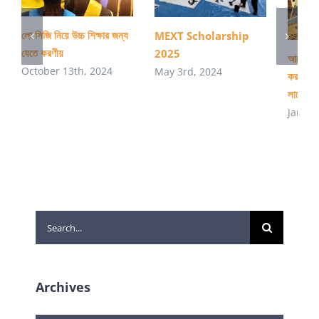
লো সিজি নিয়ে উচ্চ শিক্ষার জন্য
MEXT Scholarship
যেতে করণীয়
2025
আমেরিকাত
October 13th, 2024
May 3rd, 2024
করার প্র
লাগে?
Januar
Search
for:
Archives