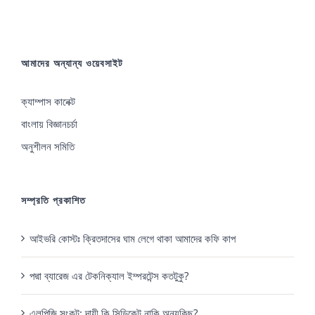
আমাদের অন্যান্য ওয়েবসাইট
ক্যাম্পাস কানেক্ট
বাংলায় বিজ্ঞানচর্চা
অনুশীলন সমিতি
সম্প্রতি প্রকাশিত
আইভরি কোস্টঃ ক্রিতদাসের ঘাম লেগে থাকা আমাদের কফি কাপ
পদ্মা ব্যারেজ এর টেকনিক্যাল ইম্পরটেন্স কতটুকু?
এলপিজি সংকট: দায়ী কি সিন্ডিকেট নাকি অন্যকিছু?