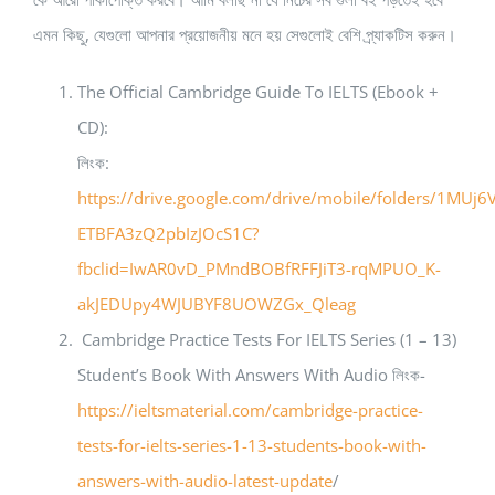
এমন কিছু, যেগুলো আপনার প্রয়োজনীয় মনে হয় সেগুলোই বেশি প্র্যাকটিস করুন।
The Official Cambridge Guide To IELTS (Ebook +
CD):
লিংক:
https://drive.google.com/drive/mobile/folders/1MUj
ETBFA3zQ2pbIzJOcS1C?
fbclid=IwAR0vD_PMndBOBfRFFJiT3-rqMPUO_K-
akJEDUpy4WJUBYF8UOWZGx_Qleag
Cambridge Practice Tests For IELTS Series (1 – 13)
Student’s Book With Answers With Audio লিংক-
https://ieltsmaterial.com/cambridge-practice-
tests-for-ielts-series-1-13-students-book-with-
answers-with-audio-latest-update
/