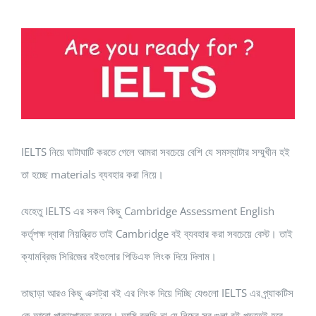
View
Larger
Image
IELTS নিয়ে ঘাটাঘাটি করতে গেলে আমরা সবচেয়ে বেশি যে সমস্যাটার সম্মুখীন হই
তা হচ্ছে materials ব্যবহার করা নিয়ে।
যেহেতু IELTS এর সকল কিছু Cambridge Assessment English
কর্তৃপক্ষ দ্বারা নিয়ন্ত্রিত তাই Cambridge বই ব্যবহার করা সবচেয়ে বেস্ট। তাই
ক্যামব্রিজ সিরিজের বইগুলোর পিডিএফ লিংক দিয়ে দিলাম।
তাছাড়া আরও কিছু এক্সট্রা বই এর লিংক দিয়ে দিচ্ছি যেগুলো IELTS এর প্র্যাকটিস
কে আরো পাকাপোক্ত করবে। আমি বলছি না যে নিচের সব গুলা বই পড়তেই হবে