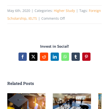
May 6th, 2020
|
Categories:
Higher Study
|
Tags:
Foreign
on
Scholarship
,
IELTS
|
Comments Off
IELTS
প্রস্তুতির
বই
Invest in Social!
সমূহ
Facebook
X
Reddit
LinkedIn
WhatsApp
Tumblr
Pinterest
Related Posts