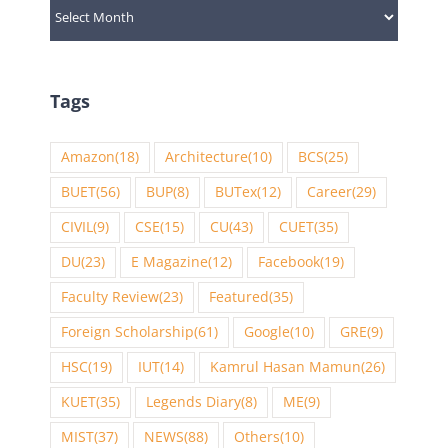
Archives
Tags
Amazon
(18)
Architecture
(10)
BCS
(25)
BUET
(56)
BUP
(8)
BUTex
(12)
Career
(29)
CIVIL
(9)
CSE
(15)
CU
(43)
CUET
(35)
DU
(23)
E Magazine
(12)
Facebook
(19)
Faculty Review
(23)
Featured
(35)
Foreign Scholarship
(61)
Google
(10)
GRE
(9)
HSC
(19)
IUT
(14)
Kamrul Hasan Mamun
(26)
KUET
(35)
Legends Diary
(8)
ME
(9)
MIST
(37)
NEWS
(88)
Others
(10)