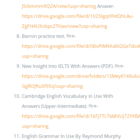
JSrbmmm9QZA/view?usp=sharing
Answer-
https://drive.google.com/file/d/1025lgqi99dQhLAu-
ZgFH4UXobpc2THao/view?usp=sharing
Barron practice test. লিংক-
https://drive.google.com/file/d/0BxPtM4Xal6GGeTdo
usp=sharing
New Insight Into IELTS With Answers (PDF). লিংক-
https://drive.google.com/drive/folders/1SMeyK1K6oks
GgROJftu0f95q?usp=sharing
Cambridge English Vocabulary In Use With
Answers (Upper-Intermediate). লিংক-
https://drive.google.com/file/d/1kFj7TLTtA8VUj72Y
usp=sharing
English Grammar In Use By Raymond Murphy