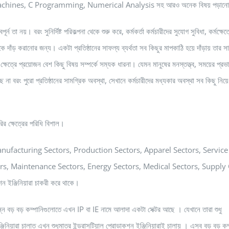
l Machines, C Programming, Numerical Analysis সহ আরও অনেক বিষয় পড়ান
ন তা নয়। বরং সুনির্দিষ্ট পরিকল্পনা থেকে শুরু করে, কর্মকর্তা কর্মচারীদের সুযোগ সুবিধা, কর্মক্ষেত
 দাঁড় করানোর জন্য। একটা প্রতিষ্ঠানের সাফল্য ব্যর্থতা সব কিছুর মাপকাঠি হয়ে দাঁড়ায় তার স
ক্ষেত্রে প্রয়োজন বেশ কিছু বিষয় সম্পর্কে সম্যক ধারনা। যেমন মানুষের মনস্তত্ত্ব, সময়ের প্রভ
্ছে না বরং পুরো প্রতিষ্ঠানের সামগ্রিক অবস্থা, সেখানে কর্মচারীদের মধ্যকার অবস্থা সব কিছু নিয়
ির ক্ষেত্রের পরিধি বিশাল।
রগুলো হল : Manufacturing Sectors, Production Sectors, Apparel Sectors, Service
rs, Maintenance Sectors, Energy Sectors, Medical Sectors, Supply
 ইঞ্জিনিয়ারা চাকরী করে থাকে।
ভিন্ন বড় বড় কম্পানিগুলোতে এখন IP বা IE নামে আলাদা একটা সেক্টর আছে । যেখানে তারা শুধু
্জিনিয়ারা চালাত এখন শুধুমাত্র ইন্ড্রাসটিয়াল প্রোডাকশন ইঞ্জিনিয়ারাই চালায় । এসব বড় বড় কম