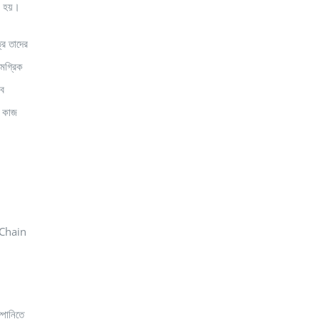
ো হয়।
্রে তাদের
ামগ্রিক
াব
ে কাজ
 Chain
্পানিতে