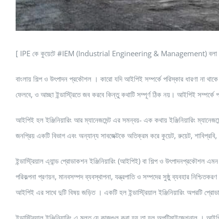
[ IPE কে কুয়েটে #IEM (Industrial Engineering & Management) বলা 
বাংলায় শিল্প ও উৎপাদন প্রকৌশল । কারো যদি আইপিই সম্পর্কে পরিস্কার ধারণা না থাকে ল
ফেলবে, ও আচ্ছা ইন্ডাস্ট্রিতে জব করবে কিন্তু কথাটি সম্পূর্ণ ঠিক নয়। আইপিই সম্পর্ক
আইপিই হল ইঞ্জিনিয়ারিং আর ম্যানেজমেন্ট এর সমন্বয়- এক কথায় ইঞ্জিনিয়ারিং ম্যানে
জনপ্রিয় একটি বিভাগ এবং অন্যান্য সাবজেক্টকে অতিক্রম করে কুয়েট, রুয়েট, শাবিপ্রবি, 
ইন্ডাস্ট্রিয়াল এ্যান্ড প্রোডাকশন ইঞ্জিনিয়ারিং (আইপিই) বা শিল্প ও উৎপাদনপ্রকৌশল
পরিকল্পনা প্রণয়ন, মানবসম্পদ ব্যবস্থাপনা, যন্ত্রপাতি ও সম্পদের সুষ্ঠু ব্যবহার নিশ্চিত
আইপিই এর সাথে দুটি বিষয় জড়িত । একটি হল ইন্ডাস্ট্রিয়াল ইঞ্জিনিয়ারিং অপরটি প্রোড
ইন্ডাস্ট্রিয়াল ইঞ্জিনিয়ারিং এ মূলত যে কাজগুল করা হয় তা হল অপটিমাইজেশনাল । আইপ