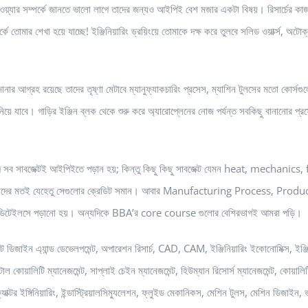
ফটওয়্যার সম্পর্কে জানতে ভালো লাগে তাদের জন্যও আইপিই বেশ মজার একটা বিষয়। রিসার্চের ক
্কে তোমার শেখা হয়ে যাচ্ছে! ইঞ্জিনিয়ারিং ড্রয়িংয়ে তোমাকে দক্ষ করে তুলবে সলিড ওয়ার্ক্স, অটোক
ার আগ্রহ রয়েছে তাদের তৃষ্ণা মেটাবে ম্যানুফ্যাকচারিং প্রসেস, ম্যাশিন টুলসের মতো কোর্সগ
য়ে যাবে। গাড়ির ইঞ্জিন ব্লক থেকে শুরু করে অ্যারোপ্লেনের নোজ পর্যন্ত সবকিছু বানানোর প্র
 বাদে সব সাবজেক্টই আইপিইতে পড়ান হয়; কিন্তু কিছু কিছু সাবজেক্ট যেমন heat, mechanics, 
র তাদের মতই যেহেতু সেগুলোর ক্রেডিট সমান। আবার Manufacturing Process, Produ
টেইলসে পড়ানো হয়। অন্যদিকে BBA’র core course গুলোর বেশিরভাগই আমরা পড়ি।
ডাক্ট ডিজাইন এ্যান্ড ডেভেলপমেন্ট, অপারেশন রিসার্চ, CAD, CAM, ইঞ্জিনিয়ারিং ইকোনোমিক্স, ইঞ্জ
, টোটাল কোয়ালিটি ম্যানেজমেন্ট, সাপ্লাই চেইন ম্যানেজমেন্ট, হিউম্যান রিসোর্স ম্যানেজমেন্ট, কোয়ালি
ফ্যাক্টর ইঙ্গিনিয়ারিং, ইন্ডাস্ট্রিয়ালসিম্যুলেশন, ফ্লুইড মেকানিকস, মেশিন টুলস, মেশিন ডিজাইন, ভা