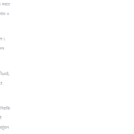
াজ করতে
্যাড ও
ুলো।
সেস
fluid,
ct
িনিয়ারিং
টি
র্চুয়াল