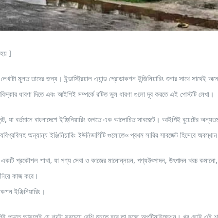
হয় ]
েখাটা মূলত তাদের জন্য। ইন্ডাস্ট্রিয়াল এ্যান্ড প্রোডাকশন ইন্জিনিয়ারিং শুনার সাথে সাথেই অন
ে পরিস্কার ধারণা দিতে এবং আইপিই সম্পর্কে রটিত ভুল ধারণা গুলো দূর করতে এই পোস্টটি লেখা।
জমেন্ট, যা বর্তমানে বাংলাদেশে ইঞ্জিনিয়ারিং জগতে এক আলোচিত সাবজেক্ট। আইপিই বুয়েটের অন্যত
যবিপ্রবিসহ অন্যান্য ইঞ্জিনিয়ারিং ইউনিভার্সিটি গুলোতেও প্রথম সারির সাবজেক্ট হিসেবে অবস্থ
 এমন একটি প্রকৌশল শাখা, যা পণ্য সেবা ও কাজের মানোন্নয়ন, পণ্যউৎপাদন, উৎপাদন খরচ কমানো,
করণ নিয়ে কাজ করে।
াকশন ইঞ্জিনিয়ারিং।
িই পড়তে আসলেই যে শব্দটা সবচেয়ে বেশি শুনতে হবে তা হচ্ছে অপটিমাইজেশন। খুব ছোট্ট এই শব্