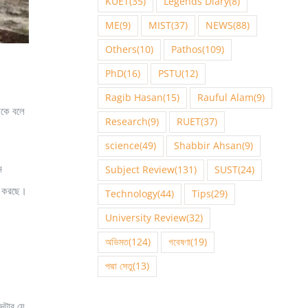
KUET
(35)
Legends Diary
(8)
ME
(9)
MIST
(37)
NEWS
(88)
Others
(10)
Pathos
(109)
PhD
(16)
PSTU
(12)
Ragib Hasan
(15)
Rauful Alam
(9)
েকে বলে
Research
(9)
RUET
(37)
science
(49)
Shabbir Ahsan
(9)
ম
Subject Review
(131)
SUST
(24)
ান করছে।
Technology
(44)
Tips
(29)
University Review
(32)
অভিমত
(124)
গবেষণা
(19)
পদ্মা সেতু
(13)
দটার যে