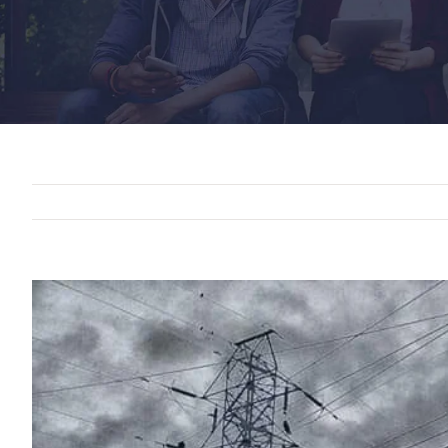
View
Larger
Image