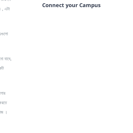
Connect your Campus
ং , এটা
 এগুলো
নো যাবে,
কেট
ুলোর
 করতে
কাজ ।