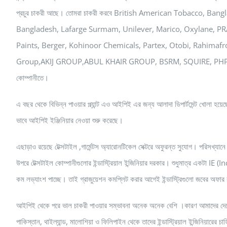
প্রচুর চাকরী আছে। তোমরা চাকরী করবে British American Tobacco, 
Bangladesh, Lafarge Surmam, Unilever, Marico, Oxylane, P
Paints, Berger, Kohinoor Chemicals, Partex, Otobi, Rahima
Group,AKIJ GROUP,ABUL KHAIR GROUP, BSRM, SQUIRE, PHP, DBBL, Vi
কোম্পানীতে।
এ বছর থেকে বিভিন্ন পাওয়ার প্ল্যান্ট এও আইপিই এর জন্য আলাদা ডিপার্টমেন্ট খোলা হয়
ভাবে আইপিই ইঞ্জিনিয়ার নেওয়া শুরু করেছে।
এছাড়াও রয়েছে টেক্সটাইল ,গার্মেন্টস অ্যারোনটিকেল সেক্টরে অফুরন্ত সুযোগ। পরিসখ্
উপরে টেক্সটাইল কোম্পানীগুলোর ইন্ডাস্ট্রিয়াল ইন্জিনিয়ার দরকার। শুধুমাত্র একটা
কম লভ্যাংশ পাচ্ছে। তাই গ্রাজুয়েশন কমপ্লিট করার আগেই ইন্ডাস্ট্রিগুলো জবের অফা
আইপিই থেকে পরে ভাল চাকরী পাওয়ার সম্ভাবনা অনেক অনেক বেশি ।কারণ আমাদের দেশের
পাকিস্তান, থাইল্যান্ড, মালোশিয়া ও ফিলিপাইন থেকে তাদের ইন্ডাস্ট্রিয়াল ইন্জিনিয়ারের চা