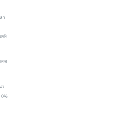
ian
দেশি
আলাদা
 এর
ও 10%