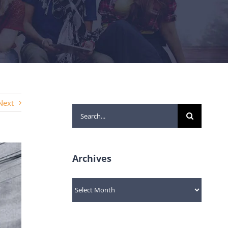
Next
Search
for:
Archives
Archives