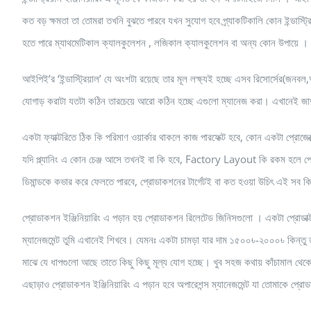
কত বড় ক্ষমতা তা তোমরা তখনি বুঝতে পারবে যখন সুযোগ হবে প্র্যাকটিকালি কোন ইন্ডাস্ট্রিত
হতে পারে ম্যাথমেটিকাল ক্যালকুলেশন , লজিকাল ক্যালকুলেশন বা অন্য কোন উপায়ে ।
আইপিই’র ‘ইন্ডাস্ট্রিয়াল’ যে অংশটা রয়েছে তার মূল লক্ষ্যই হচ্ছে এসব রিসোর্সের(জনবল,
যোগাড় করাটা যতটা কঠিন তারচেয়ে আরো কঠিন হচ্ছে এগুলো ম্যানেজ করা। এখানেই জা
একটা ফ্যাক্টরিতে ঠিক কি পরিমাণ ওয়ার্কার থাকলে কাজ পারফেক্ট হবে, কোন একটা প্রোজেক্টে
যদি প্ল্যানিং এ কোন চেঞ্জ আসে তখনই বা কি হবে, Factory Layout কি রকম হলে প্রোড
ডিমান্ডকে কভার করে ফেলতে পারবে, প্রোডাকশনের টার্গেটই বা কত হওয়া উচিৎ এই সব কি
প্রোডাকশন ইঞ্জিনিয়ারিং এ পড়ান হয় প্রোডাকশন রিলেটেড জিনিসগুলো । একটা প্রোডাক্ট 
ম্যানেজমেন্ট তুমি এখানেই শিখবে। যেমনঃ একটা চামড়া যার দাম ১৫০০৳-২০০০৳ কিন্তু
মাঝে যে ধাপগুলো আছে তাতে কিছু কিছু মূল্য যোগ হচ্ছে। খুব সহজ কথায় কাঁচামাল থেক
এছাড়াও প্রোডাকশন ইঞ্জিনিয়ারিং এ পড়ান হবে অপারেশন্স ম্যানেজমেন্ট যা তোমাকে প্র