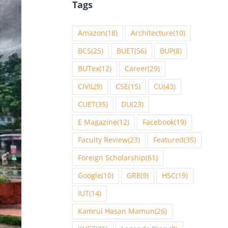
Tags
Amazon
(18)
Architecture
(10)
BCS
(25)
BUET
(56)
BUP
(8)
BUTex
(12)
Career
(29)
CIVIL
(9)
CSE
(15)
CU
(43)
CUET
(35)
DU
(23)
E Magazine
(12)
Facebook
(19)
Faculty Review
(23)
Featured
(35)
Foreign Scholarship
(61)
Google
(10)
GRE
(9)
HSC
(19)
IUT
(14)
Kamrul Hasan Mamun
(26)