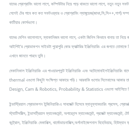
যাদের প্রোগ্রামিং ভালো লাগে, কম্পিউটার নিয়ে পড়ে থাকতে ভালো লাগে, নতুন নতুন স
গেলেই টের পাবে কত কত সফটওয়্যার ও প্রোগ্রামিং ল্যাঙ্গুয়েজ(জাভা,সি,সি++,শার্প) সম্পর
কাটিয়ার কোর্সগুলো।
যাদের মেশিন ভালোলাগে, ম্যাকানিজম ভালো লাগে, একটা জিনিস কিভাবে বানায় তা নিয়ে জান
আইপিই’র প্রোডাকশন সাইডটা পুরোপুরি কোর ফ্যাক্টরির ইঞ্জিনিয়ারিং এর জগতে তোমাকে নি
এখানে জানতে পারবে তুমি।
মেকানিকাল ইঞ্জিনিয়ারিং এর পাওয়ারপ্লান্ট ইঞ্জিনিয়ারিং এবং অটোমোবাইলইঞ্জিনিয়ারিং
thermal এগুলো কিছুটা সংক্ষিপ্ত আকারে পড়ি। আরবাকি গুলোর সিলেবাসের আকা
Design, Cam & Robotics, Probability & Statistics এগুলো আইপিতে ডি
ইন্ডাস্ট্রিয়াল প্রোডাকশন ইন্জিনিয়ারিংএ সাবজেক্ট হিসেবে ম্যানুফ্যাকচারিং প্রসেস, প্রো
স্ট্যাটিসটিক্স, ইন্ডাসট্রিয়াল ম্যানেজমেন্ট, অপারেশন্স ম্যানেজমেন্ট, প্রজেক্ট ম্যানেজমেন্ট
কন্ট্রোল, ইঞ্জিনিয়ারিং মেকানিক্স, থার্মোডায়নামিক্স,অর্গানাইজেশনাল বিহেভিয়ার, হিউম্যান 