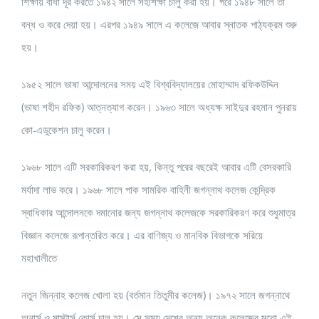
শিক্ষায় বাধা দূর করতে ১৯৪২ সালে সহশিক্ষা চালু করা হয়। পরে ১৯৪৮ সালে তা
বন্ধ ও করে দেয়া হয়। এরপর ১৯৪৯ সালে এ কলেজে আবার স্নাতক পাঠ্যক্রম শুরু
হয়।
১৯৫২ সালে ভাষা আন্দোলনের সময় এই বিশ্ববিদ্যালয়ের মোহাম্মাদ রফিকউদ্দিন
(ভাষা শহীদ রফিক) আত্নত্যাগ করেন। ১৯৬৩ সালে অধ্যক্ষ সাইদুর রহমান পুনরায়
কো-এডুকেশন চালু করেন।
১৯৬৮ সালে এটি সরকারিকরণ করা হয়, কিন্তু পরের বছরেই আবার এটি বেসরকারি
মর্যাদা লাভ করে। ১৯৬৮ সালে পাক সামরিক বাহিনী জগন্নাথ কলেজ কেন্দ্রিক
স্বাধিকার আন্দোলনকে দমানোর জন্য জগন্নাথ কলেজকে সরকারিকরণ করে শুধুমাত্র
বিজ্ঞান কলেজে রূপান্তরিত করে। এর বাণিজ্য ও মানবিক বিভাগকে সরিয়ে
মহাখালীতে
নতুন জিন্নাহ কলেজ খোলা হয় (বর্তমান তিতুমীর কলেজ)। ১৯৭২ সালে জগন্নাথে
অনার্স ও মাস্টার্স কোর্স চালু হয়। সে সময় দেশের অন্য অনেক কলেজের মতো এই