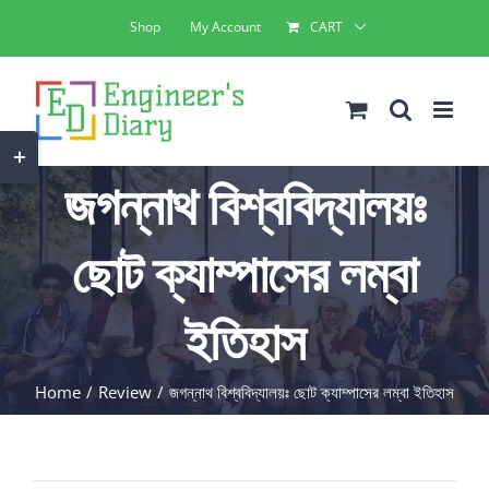
Skip
Shop
My Account
CART
to
content
Toggle
জগন্নাথ বিশ্ববিদ্যালয়ঃ
Sliding
Bar
ছোট ক্যাম্পাসের লম্বা
Area
ইতিহাস
Home
Review
জগন্নাথ বিশ্ববিদ্যালয়ঃ ছোট ক্যাম্পাসের লম্বা ইতিহাস