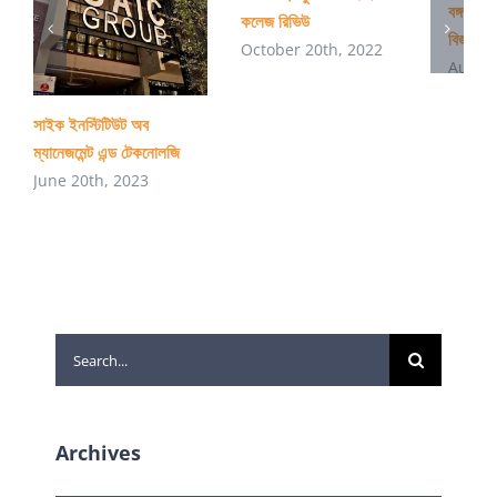
বঙ্গবন্ধু
কলেজ রিভিউ
বিজ্ঞান ও
October 20th, 2022
August
সাইক ইনস্টিটিউট অব
ম্যানেজমেন্ট এন্ড টেকনোলজি
June 20th, 2023
Search
for:
Archives