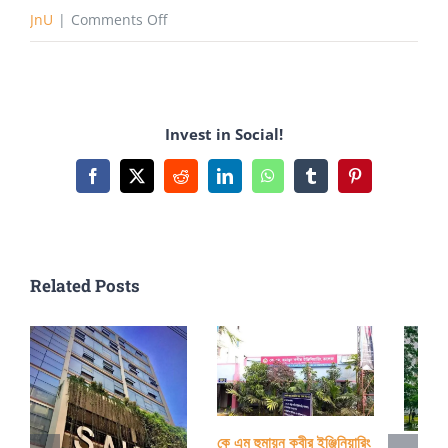
on
JnU
|
Comments Off
জগন্নাথ
বিশ্ববিদ্যালয়ঃ
ছোট
Invest in Social!
ক্যাম্পাসের
লম্বা
Facebook
X
Reddit
LinkedIn
WhatsApp
Tumblr
Pinterest
ইতিহাস
Related Posts
কে এম হুমায়ুন কবীর ইঞ্জিনিয়ারিং