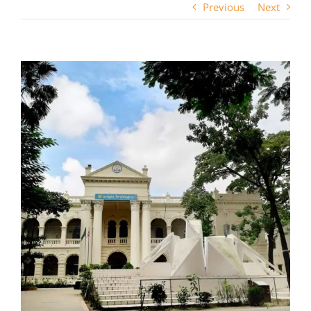
Previous
Next
View
Larger
Image