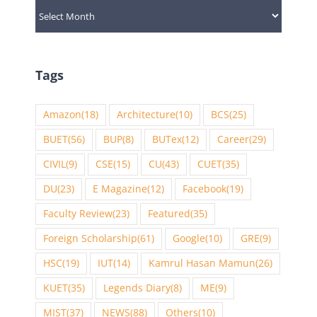
Archives
Tags
Amazon
(18)
Architecture
(10)
BCS
(25)
BUET
(56)
BUP
(8)
BUTex
(12)
Career
(29)
CIVIL
(9)
CSE
(15)
CU
(43)
CUET
(35)
DU
(23)
E Magazine
(12)
Facebook
(19)
Faculty Review
(23)
Featured
(35)
Foreign Scholarship
(61)
Google
(10)
GRE
(9)
HSC
(19)
IUT
(14)
Kamrul Hasan Mamun
(26)
KUET
(35)
Legends Diary
(8)
ME
(9)
MIST
(37)
NEWS
(88)
Others
(10)