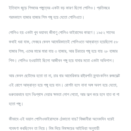
ইতিহাস জুড়ে শিশুদের পঙ্গুত্বের একটা বড় কারণ ছিলো পোলিও। প্রতিবছর
গরমকালে হাজার হাজার শিশু পঙ্গু হয়ে যেতো পোলিওতে।
পোলিও হয় একটা খুব ভয়াবহ জীবাণু পোলিও ভাইরাসের কারণে। ১৯৫২ সালের
কথাই ধরা যাক, সেবছর কেবল আমেরিকাতেই পোলিওতে আক্রান্ত হয়েছিলো ৫৮
হাজার শিশু, এদের মাঝে মারা যায় ৩ হাজার, আর চিরতরে পঙ্গু হয়ে যায় ২৮ হাজার
শিশু। পোলিও হওয়াটাই ছিলো আজীবন পঙ্গু হয়ে যাবার মতো একটা অভিশাপ।
আর কেবল ছোটদের হতো তা না, চার বার আমেরিকার রাষ্ট্রপতি ফ্র্যাংকলিন রুজভেল্ট
এই রোগে আক্রান্ত হয়ে পঙ্গু হয়ে যান। রোগটা হলে নানা অঙ্গ অবশ হয়ে যেতো,
গুরুতরভাবে হলে নিঃশ্বাস নেয়ার ক্ষমতা লোপ পেতো, আর অল্প করে হলে হাত বা পা
হতো পঙ্গু।
কীভাবে এই ভয়াল পোলিওভাইরাসকে ঠেকানো যায়? বিজ্ঞানীরা অনেকদিন ধরেই
গবেষণা করছিলেন তা নিয়ে। বিষ দিয়ে বিষক্ষয়ের আইডিয়া অনুযায়ী