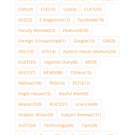
CIVIL
(9)
CSE
(15)
CU
(43)
CUET
(35)
DU
(23)
E Magazine
(12)
Facebook
(19)
Faculty Review
(23)
Featured
(35)
Foreign Scholarship
(61)
Google
(10)
GRE
(9)
HSC
(19)
IUT
(14)
Kamrul Hasan Mamun
(26)
KUET
(35)
Legends Diary
(8)
ME
(9)
MIST
(37)
NEWS
(88)
Others
(10)
Pathos
(109)
PhD
(16)
PSTU
(12)
Ragib Hasan
(15)
Rauful Alam
(9)
Research
(9)
RUET
(37)
science
(49)
Shabbir Ahsan
(9)
Subject Review
(131)
SUST
(24)
Technology
(44)
Tips
(29)