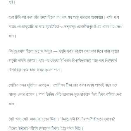
হন।
তবে চিকিৎসা করা তাঁর ইচ্ছা ছিলো না, বরং মন পড়ে থাকতো গবেষণায়। তাই পাস
করার পর ডাক্তারি না করে ব্যাক্টেরিয়া ও অন্যান্য রোগজীবাণুর উপরে গবেষণায় লেগে
যান।
কিন্তু পথটা ছিলো অনেক বন্ধুর — ইহুদি হবার কারণে তখনকার দিনে নানা ল্যাবে
চাকুরি পাননি শুরুতে। তার পর শুরুতে মিশিগান বিশ্ববিদ্যালয়ে আর পরে পিটসবার্গ
বিশ্ববিদ্যালয়ে কাজ করার সুযোগ পান।
পোলিও তখন মূর্তিমান আতঙ্ক। পোলিওর টিকা বের করার জন্য আড়াই বছর ধরে
সাল্ক লেগে থাকেন। নানা জিনিষ ঘেঁটে ভাবলেন মৃত ভাইরাস দিয়ে টিকা বানিয়ে দেখা
যাক।
যেই ভাবা সেই কাজ, বানালেন টিকা। কিন্তু এটা কি নিরাপদ? কীভাবে বুঝবেন?
নিজের উপরেই পরীক্ষা চালালেন টিকার ইঞ্জেকশন দিয়ে।