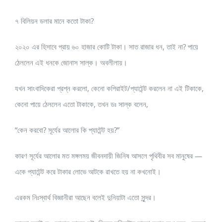
৭ বিলিয়ন ডলার মানে কতো টাকা?
২০২০ এর হিসাবে প্রায় ৬০ হাজার কোটি টাকা। সাত রাজার ধন, তাই না? পায়ে
ঠেললেন এই ধনকে জোনাস সাল্ক। অবলীলায়।
যখন সাংবাদিকেরা প্রশ্ন করলো, কেনো কপিরাইট/প্যাটেন্ট করলেন না এই টিকাকে,
কেনো পায়ে ঠেললেন এতো টাকাকে, তখন ডঃ সাল্ক বলেন,
“কেন করবো? সূর্যের আলোর কি প্যাটেন্ট হয়?”
কারণ সূর্যের আলোর মত মঙ্গলময় জীবনদায়ী জিনিষ আসলে পৃথিবীর সব মানুষের —
একে প্যাটেন্ট করে টাকার লোভে আটকে রাখতে হয় না কখনোই।
এরকম নিঃস্বার্থ বিজ্ঞানীরা আছেন বলেই দুনিয়াটা এতো সুন্দর।