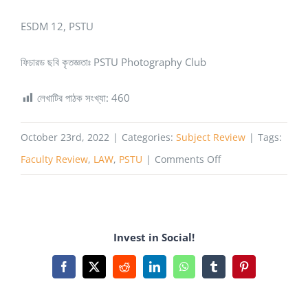
ESDM 12, PSTU
ফিচারড ছবি কৃতজ্ঞতাঃ PSTU Photography Club
লেখাটির পাঠক সংখ্যা:
460
October 23rd, 2022
|
Categories:
Subject Review
|
Tags:
on
Faculty Review
,
LAW
,
PSTU
|
Comments Off
Faculty
of
Law
Invest in Social!
&
Land
Facebook
X
Reddit
LinkedIn
WhatsApp
Tumblr
Pinterest
Administration