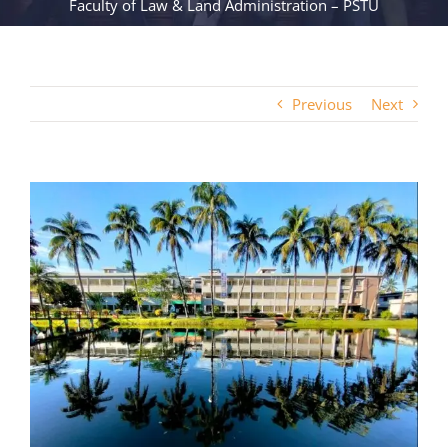
Faculty of Law & Land Administration – PSTU
Previous
Next
View
Larger
Image