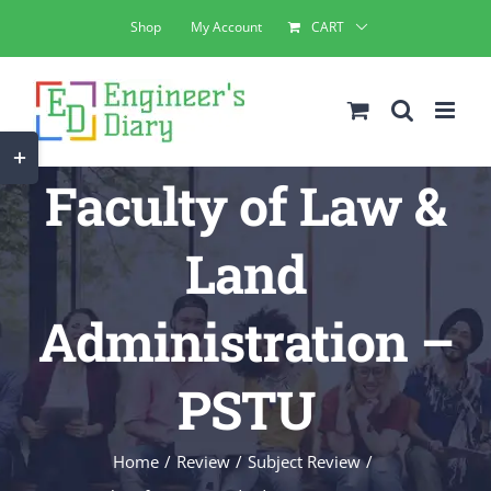
Skip
Shop
My Account
CART
to
content
Toggle
Faculty of Law &
Sliding
Bar
Land
Area
Administration –
PSTU
Home
Review
Subject Review