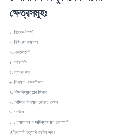
ক্ষেত্রসমূহঃ
১. বিচারক(জাজ)
২. বিসিএস ক্যাডার
৩. এডভোকেট
৪. আইনবিদ
৫. ব্যাংক জব
৬. লিগ্যাল এডভাইজার
৭. বিশ্ববিদ্যালয়ের শিক্ষক
৮. আর্মিতে লিগ্যাল কোঠায় মেজর
৯.এনজিও
১০. ন্যাশনাল ও মাল্টিন্যাশনাল কোম্পানি
★ইত্যাদি ইত্যাদি বহুবিধ জব।