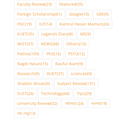
Faculty Review
(23)
Featured
(35)
Foreign Scholarship
(61)
Google
(10)
GRE
(9)
HSC
(19)
IUT
(14)
Kamrul Hasan Mamun
(26)
KUET
(35)
Legends Diary
(8)
ME
(9)
MIST
(37)
NEWS
(88)
Others
(10)
Pathos
(109)
PhD
(16)
PSTU
(12)
Ragib Hasan
(15)
Rauful Alam
(9)
Research
(9)
RUET
(37)
science
(49)
Shabbir Ahsan
(9)
Subject Review
(131)
SUST
(24)
Technology
(44)
Tips
(29)
University Review
(32)
অভিমত
(124)
গবেষণা
(19)
পদ্মা সেতু
(13)