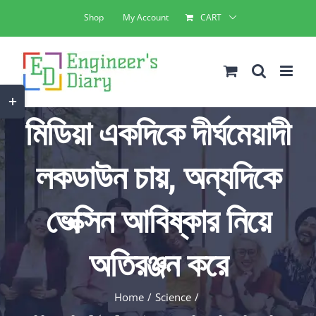
Skip
Shop
My Account
CART
to
content
Toggle
মিডিয়া একদিকে দীর্ঘমেয়াদী
Sliding
Bar
লকডাউন চায়, অন্যদিকে
Area
ভেক্সিন আবিষ্কার নিয়ে
অতিরঞ্জন করে
Home
Science