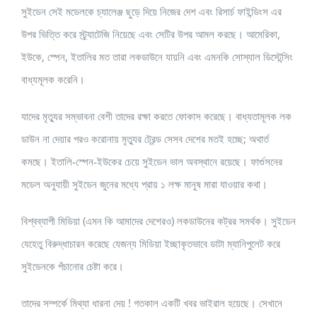
সুইডেন সেই মডেলকে চ্যালেঞ্জ ছুড়ে দিয়ে নিজের দেশ এবং রিসার্চ ফাইন্ডিংস এর
উপর ভিত্তি করে স্ট্র্যাটেজি নিয়েছে এবং সেটির উপর আমল করছে। আমেরিকা,
ইউকে, স্পেন, ইতালির মত তারা লকডাউনে যায়নি এবং এমনকি সোস্যাল ডিস্টেন্সিং
বাধ্যমূলক করেনি।
যাদের মৃত্যুর সম্ভাবনা বেশী তাদের রক্ষা করতে ফোকাস করেছে। বাধ্যতামূলক লক
ডাউন না দেয়ার পরও করোনায় মৃত্যুর ট্রেন্ড সেসব দেশের মতই হচ্ছে; অথার্ত
কমছে। ইতালি-স্পেন-ইউকের চেয়ে সুইডেন ভাল অবস্থানে রয়েছে। ফার্গুসনের
মডেল অনুযায়ী সুইডেন জুনের মধ্যে প্রায় ১ লক্ষ মানুষ মারা যাওয়ার কথা।
বিশ্বব্যাপী মিডিয়া (এমন কি আমাদের দেশেরও) লকডাউনের কট্রর সমর্থক। সুইডেন
যেহেতু বিরুদ্ধাচারন করেছে যেজন্য মিডিয়া ইচ্ছাকৃতভাবে ডাটা ম্যানিপুলেট করে
সুইডেনকে পঁচানোর চেষ্টা করে।
তাদের সম্পর্কে মিথ্যা ধারনা দেয় ! গতকাল একটি খবর ভাইরাল হয়েছে। সেখানে