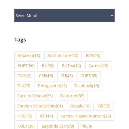
Archives
Tags
Amazon
(18)
Architecture
(10)
BCS
(25)
BUET
(56)
BUP
(8)
BUTex
(12)
Career
(29)
CIVIL
(9)
CSE
(15)
CU
(43)
CUET
(35)
DU
(23)
E Magazine
(12)
Facebook
(19)
Faculty Review
(23)
Featured
(35)
Foreign Scholarship
(61)
Google
(10)
GRE
(9)
HSC
(19)
IUT
(14)
Kamrul Hasan Mamun
(26)
KUET
(35)
Legends Diary
(8)
ME
(9)