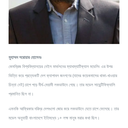
মুহাম্মদ সরোয়ার হোসেনঃ
কেমব্রিজ বিশ্ববিদ্যালয়ের নেইল ফার্গুসনের ম্যাথম্যাটিক্যাল মডেলিং এর উপর
ভিত্তি করে প্রত্যেকটি দেশ ক্যাপাবল জনগণের (যাদের কয়েকমাসের থাকা-খাওয়ার
চিন্তা নেই) চাপে পড়ে দীর্ঘ-মেয়াদী লকডাউনে গেছে। তার মডেল সায়েন্টিফিক্যালি
প্রমানিত ছিল না।
এমনকি আফ্রিকার দরিদ্র দেশগুলো জোর করে লকডাউনে যেতে চাপে ফেলেছে। তার
মডেল অনুযায়ী বাংলাদেশে ইতিমধ্যে ১+ লক্ষ মানুষ মরার কথা ছিল।