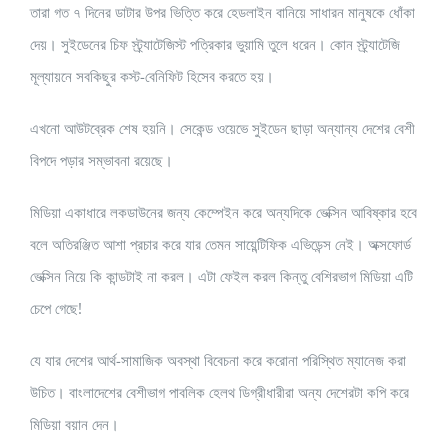
তারা গত ৭ দিনের ডাটার উপর ভিত্তি করে হেডলাইন বানিয়ে সাধারন মানুষকে ধোঁকা
দেয়। সুইডেনের চিফ স্ট্র্যাটেজিস্ট পত্রিকার ভুয়ামি তুলে ধরেন। কোন স্ট্র্যাটেজি
মূল্যায়নে সবকিছুর কস্ট-বেনিফিট হিসেব করতে হয়।
এখনো আউটব্রেক শেষ হয়নি। সেকেন্ড ওয়েভে সুইডেন ছাড়া অন্যান্য দেশের বেশী
বিপদে পড়ার সম্ভাবনা রয়েছে।
মিডিয়া একাধারে লকডাউনের জন্য কেম্পেইন করে অন্যদিকে ভেক্সিন আবিষ্কার হবে
বলে অতিরঞ্জিত আশা প্রচার করে যার তেমন সায়েন্টিফিক এভিডেন্স নেই। অক্সফোর্ড
ভেক্সিন নিয়ে কি কান্ডটাই না করল। এটা ফেইল করল কিন্তু বেশিরভাগ মিডিয়া এটি
চেপে গেছে!
যে যার দেশের আর্থ-সামাজিক অবস্থা বিবেচনা করে করোনা পরিস্থিত ম্যানেজ করা
উচিত। বাংলাদেশের বেশীভাগ পাবলিক হেলথ ডিগ্রীধারীরা অন্য দেশেরটা কপি করে
মিডিয়া বয়ান দেন।