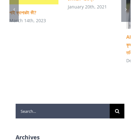
January 20th, 2021
পাই ব্যাপারটা কী?
March 14th, 2023
AI ব্যবহ
কৃষ্ণগহ্
তনিমা
Decem
Search
for:
Archives