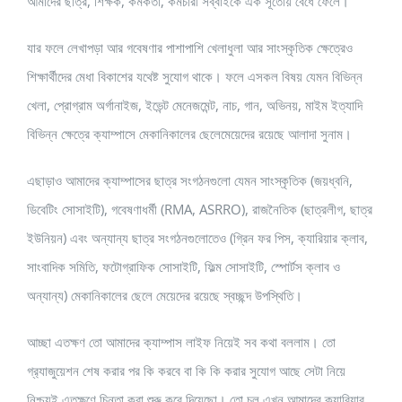
আমাদের ছাত্র, শিক্ষক, কর্মকর্তা, কর্মচারী সব্বাইকে এক সূঁতোয় বেঁধে ফেলে।
যার ফলে লেখাপড়া আর গবেষণার পাশাপাশি খেলাধুলা আর সাংস্কৃতিক ক্ষেত্রেও
শিক্ষার্থীদের মেধা বিকাশের যথেষ্ট সুযোগ থাকে। ফলে এসকল বিষয় যেমন বিভিন্ন
খেলা, প্রোগ্রাম অর্গানাইজ, ইভেন্ট মেনেজমেন্ট, নাচ, গান, অভিনয়, মাইম ইত্যাদি
বিভিন্ন ক্ষেত্রে ক্যাম্পাসে মেকানিকালের ছেলেমেয়েদের রয়েছে আলাদা সুনাম।
এছাড়াও আমাদের ক্যাম্পাসের ছাত্র সংগঠনগুলো যেমন সাংস্কৃতিক (জয়ধ্বনি,
ডিবেটিং সোসাইটি), গবেষণাধর্মী (RMA, ASRRO), রাজনৈতিক (ছাত্রলীগ, ছাত্র
ইউনিয়ন) এবং অন্যান্য ছাত্র সংগঠনগুলোতেও (গ্রিন ফর পিস, ক্যারিয়ার ক্লাব,
সাংবাদিক সমিতি, ফটোগ্রাফিক সোসাইটি, ফিল্ম সোসাইটি, স্পোর্টস ক্লাব ও
অন্যান্য) মেকানিকালের ছেলে মেয়েদের রয়েছে স্বচ্ছন্দ উপস্থিতি।
আচ্ছা এতক্ষণ তো আমাদের ক্যাম্পাস লাইফ নিয়েই সব কথা বললাম। তো
গ্র‍্যাজুয়েশন শেষ করার পর কি করবে বা কি কি করার সুযোগ আছে সেটা নিয়ে
নিশ্চয়ই এতক্ষণে চিন্তা করা শুরু করে দিয়েছো। তো চল এখন আমাদের ক্যারিয়ার