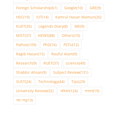
Foreign Scholarship
(61)
Google
(10)
GRE
(9)
HSC
(19)
IUT
(14)
Kamrul Hasan Mamun
(26)
KUET
(35)
Legends Diary
(8)
ME
(9)
MIST
(37)
NEWS
(88)
Others
(10)
Pathos
(109)
PhD
(16)
PSTU
(12)
Ragib Hasan
(15)
Rauful Alam
(9)
Research
(9)
RUET
(37)
science
(49)
Shabbir Ahsan
(9)
Subject Review
(131)
SUST
(24)
Technology
(44)
Tips
(29)
University Review
(32)
অভিমত
(124)
গবেষণা
(19)
পদ্মা সেতু
(13)