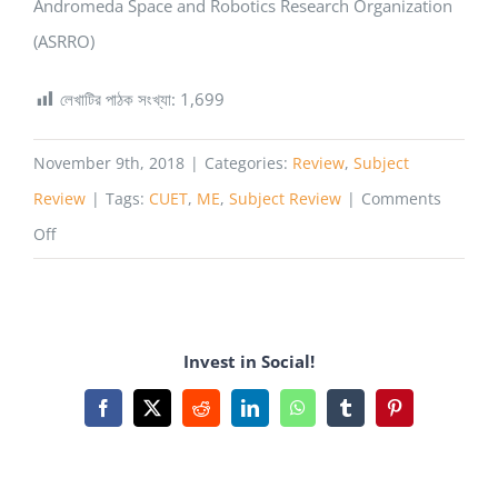
Andromeda Space and Robotics Research Organization
(ASRRO)
লেখাটির পাঠক সংখ্যা:
1,699
November 9th, 2018
|
Categories:
Review
,
Subject
Review
|
Tags:
CUET
,
ME
,
Subject Review
|
Comments
on
Off
Mechanical
Engineering,
CUET
Invest in Social!
Facebook
X
Reddit
LinkedIn
WhatsApp
Tumblr
Pinterest