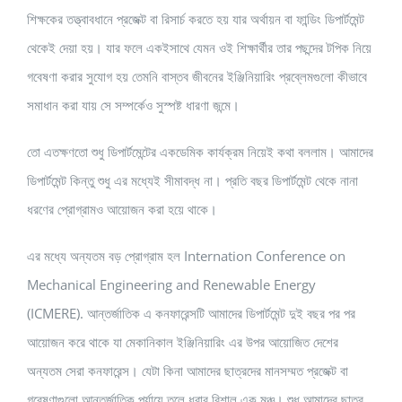
শিক্ষকের তত্ত্বাবধানে প্রজেক্ট বা রিসার্চ করতে হয় যার অর্থায়ন বা ফান্ডিং ডিপার্টমেন্ট
থেকেই দেয়া হয়। যার ফলে একইসাথে যেমন ওই শিক্ষার্থীর তার পছন্দের টপিক নিয়ে
গবেষণা করার সুযোগ হয় তেমনি বাস্তব জীবনের ইঞ্জিনিয়ারিং প্রব্লেমগুলো কীভাবে
সমাধান করা যায় সে সম্পর্কেও সুস্পষ্ট ধারণা জন্মে।
তো এতক্ষণতো শুধু ডিপার্টমেন্টের একডেমিক কার্যক্রম নিয়েই কথা বললাম। আমাদের
ডিপার্টমেন্ট কিন্তু শুধু এর মধ্যেই সীমাবদ্ধ না। প্রতি বছর ডিপার্টমেন্ট থেকে নানা
ধরণের প্রোগ্রামও আয়োজন করা হয়ে থাকে।
এর মধ্যে অন্যতম বড় প্রোগ্রাম হল Internation Conference on
Mechanical Engineering and Renewable Energy
(ICMERE). আন্তর্জাতিক এ কনফারেন্সটি আমাদের ডিপার্টমেন্ট দুই বছর পর পর
আয়োজন করে থাকে যা মেকানিকাল ইঞ্জিনিয়ারিং এর উপর আয়োজিত দেশের
অন্যতম সেরা কনফারেন্স। যেটা কিনা আমাদের ছাত্রদের মানসম্মত প্রজেক্ট বা
গবেষণাগুলো আন্তর্জাতিক পর্যায়ে তুলে ধরার বিশাল এক মঞ্চ। শুধু আমাদের ছাত্র