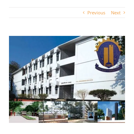
Previous
Next
View
Larger
Image