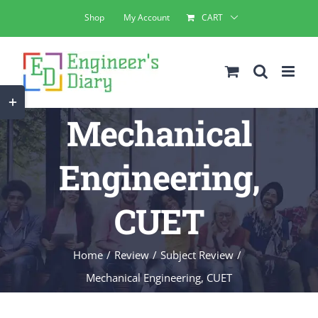
Skip
Shop
My Account
CART
to
content
Toggle
Mechanical
Sliding
Bar
Engineering,
Area
CUET
Home
Review
Subject Review
Mechanical Engineering, CUET