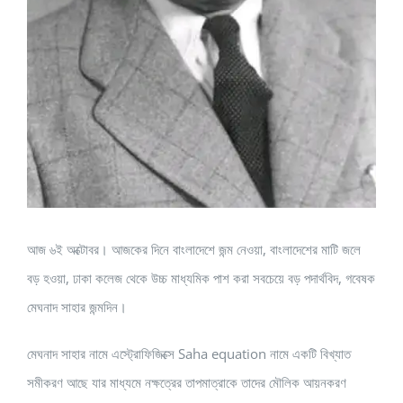
আজ ৬ই অক্টোবর। আজকের দিনে বাংলাদেশে জন্ম নেওয়া, বাংলাদেশের মাটি জলে
বড় হওয়া, ঢাকা কলেজ থেকে উচ্চ মাধ্যমিক পাশ করা সবচেয়ে বড় পদার্থবিদ, গবেষক
মেঘনাদ সাহার জন্মদিন।
মেঘনাদ সাহার নামে এস্ট্রোফিজিক্সে Saha equation নামে একটি বিখ্যাত
সমীকরণ আছে যার মাধ্যমে নক্ষত্রের তাপমাত্রাকে তাদের মৌলিক আয়নকরণ