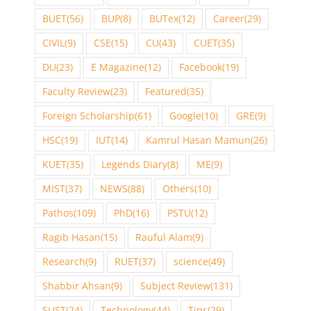
BUET
(56)
BUP
(8)
BUTex
(12)
Career
(29)
CIVIL
(9)
CSE
(15)
CU
(43)
CUET
(35)
DU
(23)
E Magazine
(12)
Facebook
(19)
Faculty Review
(23)
Featured
(35)
Foreign Scholarship
(61)
Google
(10)
GRE
(9)
HSC
(19)
IUT
(14)
Kamrul Hasan Mamun
(26)
KUET
(35)
Legends Diary
(8)
ME
(9)
MIST
(37)
NEWS
(88)
Others
(10)
Pathos
(109)
PhD
(16)
PSTU
(12)
Ragib Hasan
(15)
Rauful Alam
(9)
Research
(9)
RUET
(37)
science
(49)
Shabbir Ahsan
(9)
Subject Review
(131)
SUST
(24)
Technology
(44)
Tips
(29)