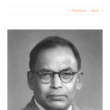
Previous
Next
View
Larger
Image