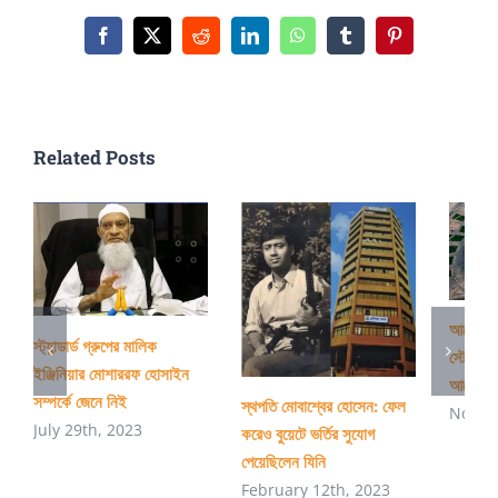
সবচেয়ে
বড়
Facebook
X
Reddit
LinkedIn
WhatsApp
Tumblr
Pinterest
পদার্থবিদ
মেঘনাদ
সাহার
Related Posts
জন্মদিন
আজ
আলোচিত
স্ট্যান্ডার্ড গ্রুপের মালিক
স্টেডিয়া
ইঞ্জিনিয়ার মোশাররফ হোসাইন
আরো কিছু
সম্পর্কে জেনে নিই
স্থপতি মোবাশ্বের হোসেন: ফেল
Novem
July 29th, 2023
করেও বুয়েটে ভর্তির সুযোগ
পেয়েছিলেন যিনি
February 12th, 2023