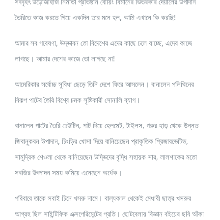
সর্ববৃহৎ উড়োজাহাজ নির্মাতা প্রতিষ্ঠান বোয়িং বিমানের ভিতরকার দেয়ালের উপাদান
তৈরিতে কাজ করতে গিয়ে একদিন তার মনে হল, আমি এখানে কি করছি!
আমার সব গবেষণা, উদ্ভাবন তো বিদেশের এদের কাছে চলে যাচ্ছে, এদের কাজে
লাগছে। আমার দেশের কাজে তো লাগছে না!
আমেরিকার সর্বোচ্চ সুবিধা ছেড়ে তিনি দেশে ফিরে আসলেন। বানালেন পলিথিনের
বিকল্প পাটের তৈরি বিশ্বে চমক সৃষ্টিকারী সোনালি ব্যাগ।
বানালেন পাটের তৈরি ঢেউটিন, পাট দিয়ে হেলমেট, টাইলস, গরুর হাড় থেকে উন্নত
জিবানুকরন উপাদান, চিংড়ির খোসা দিয়ে বানিয়েছেন প্রাকৃতিক প্রিজারভেটিভ,
সামুদ্রিক শেওলা থেকে বানিয়েছেন উদ্ভিদের বৃদ্ধি সহায়ক সার, লালশাকের মতো
সবজির উৎপাদন সময় কমিয়ে এনেছেন অর্ধেক।
পরিবারে তাকে সবাই চিনে খসরু নামে। বাল্যকাল থেকেই মেধাবী ছাত্র খসরুর
আগ্রহ ছিল সাইন্টিফিক এক্সপেরিমেন্টের প্রতি। ছোটবেলায় বিজ্ঞান বইয়ের ছবি আঁকা