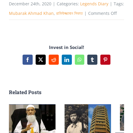
December 24th, 2020
|
Categories:
Legends Diary
|
Tags:
on
Mubarak Ahmad Khan
,
রাফিউজ্জামান সিফাত
|
Comments Off
সোনালি
আঁশের
জাদুকরঃ
Invest in Social!
মোবারক
আহমদ
Facebook
X
Reddit
LinkedIn
WhatsApp
Tumblr
Pinterest
খান
Related Posts