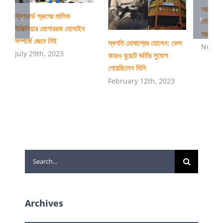
আলোচিত
স্ট্যান্ডার্ড গ্রুপের মালিক
স্টেডিয়া
ইঞ্জিনিয়ার মোশাররফ হোসাইন
আরো কিছু
সম্পর্কে জেনে নিই
স্থপতি মোবাশ্বের হোসেন: ফেল
Novem
July 29th, 2023
করেও বুয়েটে ভর্তির সুযোগ
পেয়েছিলেন যিনি
February 12th, 2023
Search
for:
Archives