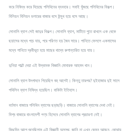
করে নিষিদ্ধ করে দিয়েছে পলিথিনের ব্যবহার। সবাই খুঁজছে পলিথিনের বিকল্প।
বিলিয়ন বিলিয়ন ডলারের বাজার বসে উন্মুখ হয়ে বসে আছে।
সোনালি ব্যাগ সেই জাদুর বিকল্প। সোনালি ব্যাগ, মাটিতে পুতে রাখলে এক থেকে
ছয়াসের মধ্যে পচে যায়, পরে পরিণত হয় জৈব সারে। পানিতে ফেললে একমাসের
মধ্যে পানিতে দ্রবীভূত হয়ে মাছের খাদ্যে রুপান্তরিত হয়ে যায়।
দুনিয়া পাল্টে দেয়া এই উদ্ভাবক বিজ্ঞানি মোবারক আহমদ খান।
সোনালি ব্যাগ উৎপাদনে গিয়েছিল বহু আগেই। কিন্তু তারপর? দুইহাজার দুই সালে
পথিলিন ব্যাগ নিষিদ্ধ হয়েছিল। বাকিটা ইতিহাস।
বর্তমান বাজারে পলিথিন ব্যাগের ছড়াছড়ি। বাজারে সোনালি ব্যাগের দেখা নেই।
বিশ্ব বাজারে বাংলাদেশী পণ্য হিসেবে সোনালি ব্যাগের প্রচারণা নেই।
কিছুদিন আগে শুনেছিলাম এই বিজ্ঞানী অসুস্থ, জানি না এখন কেমন আছেন, কোথায়