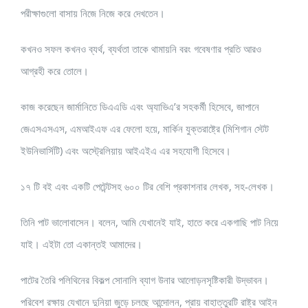
পরীক্ষাগুলো বাসায় নিজে নিজে করে দেখতেন।
কখনও সফল কখনও ব্যর্থ, ব্যর্থতা তাকে থামায়নি বরং গবেষণার প্রতি আরও
আগ্রহী করে তোলে।
কাজ করেছেন জার্মানিতে ডিএএডি এবং অ্যাভিএ’র সহকর্মী হিসেবে, জাপানে
জেএসএসএস, এমআইএফ এর ফেলো হয়ে, মার্কিন যুক্তরাষ্ট্রে (মিশিগান স্টেট
ইউনিভার্সিটি) এবং অস্ট্রেলিয়ায় আইএইএ এর সহযোগী হিসেবে।
১৭ টি বই এবং একটি পেটেন্টসহ ৬০০ টির বেশি প্রকাশনার লেখক, সহ-লেখক।
তিনি পাট ভালোবাসেন। বলেন, আমি যেখানেই যাই, হাতে করে একগাছি পাট নিয়ে
যাই। এইটা তো একান্তই আমাদের।
পাটের তৈরি পলিথিনের বিকল্প সোনালি ব্যাগ উনার আলোড়নসৃষ্টিকারী উদ্ভাবন।
পরিবেশ রক্ষায় যেখানে দুনিয়া জুড়ে চলছে আন্দোলন, প্রায় বাহাত্তুরটি রাষ্ট্র আইন