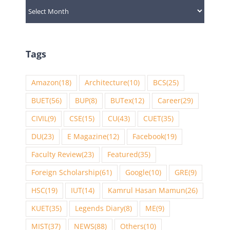
Archives
Tags
Amazon
(18)
Architecture
(10)
BCS
(25)
BUET
(56)
BUP
(8)
BUTex
(12)
Career
(29)
CIVIL
(9)
CSE
(15)
CU
(43)
CUET
(35)
DU
(23)
E Magazine
(12)
Facebook
(19)
Faculty Review
(23)
Featured
(35)
Foreign Scholarship
(61)
Google
(10)
GRE
(9)
HSC
(19)
IUT
(14)
Kamrul Hasan Mamun
(26)
KUET
(35)
Legends Diary
(8)
ME
(9)
MIST
(37)
NEWS
(88)
Others
(10)