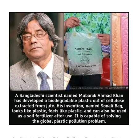
View
Larger
Image