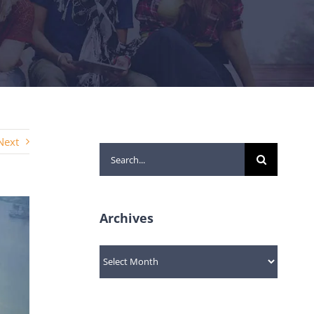
Next
Search
for:
Archives
Archives