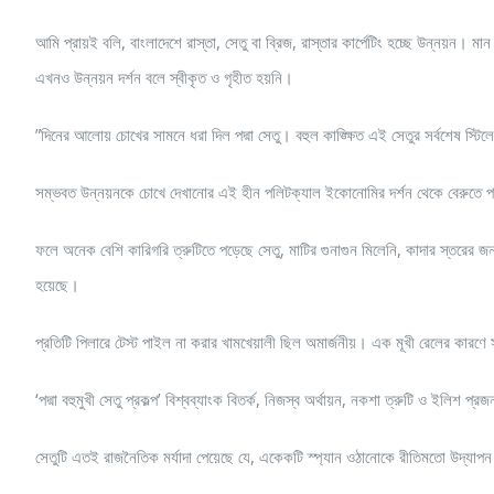
আমি প্রায়ই বলি, বাংলাদেশে রাস্তা, সেতু বা ব্রিজ, রাস্তার কার্পেটিং হচ্ছে উন্নয়ন। মান
এখনও উন্নয়ন দর্শন বলে স্বীকৃত ও গৃহীত হয়নি।
”দিনের আলোয় চোখের সামনে ধরা দিল পদ্মা সেতু। বহুল কাঙ্ক্ষিত এই সেতুর সর্বশেষ স্টি
সম্ভবত উন্নয়নকে চোখে দেখানোর এই হীন পলিটক্যাল ইকোনোমির দর্শন থেকে বেরুতে পার
ফলে অনেক বেশি কারিগরি ত্রুটিতে পড়েছে সেতু, মাটির গুনাগুন মিলেনি, কাদার স্তরের
হয়েছে।
প্রতিটি পিলারে টেস্ট পাইল না করার খামখেয়ালী ছিল অমার্জনীয়। এক মূখী রেলের কারণে 
‘পদ্মা বহুমুখী সেতু প্রকল্প’ বিশ্বব্যাংক বিতর্ক, নিজস্ব অর্থায়ন, নকশা ত্রুটি ও ইলি
সেতুটি এতই রাজনৈতিক মর্যাদা পেয়েছে যে, একেকটি স্প্যান ওঠানোকে রীতিমতো উদ্যা