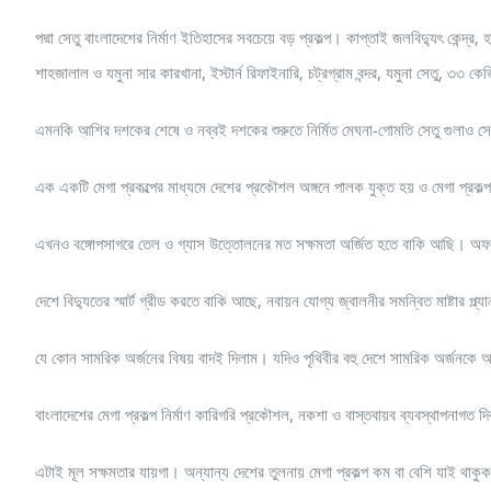
পদ্মা সেতু বাংলাদেশের নির্মাণ ইতিহাসের সবচেয়ে বড় প্রকল্প। কাপ্তাই জলবিদ্যুৎ কেন্দ্র, হা
শাহজালাল ও যমুনা সার কারখানা, ইস্টার্ন রিফাইনারি, চট্রগ্রাম বন্দর, যমুনা সেতু, ৩৩ কে
এমনকি আশির দশকের শেষে ও নব্বই দশকের শুরুতে নির্মিত মেঘনা-গোমতি সেতু গুলাও সেই আ
এক একটি মেগা প্রকল্পের মাধ্যমে দেশের প্রকৌশল অঙ্গনে পালক যুক্ত হয় ও মেগা প্রকল্প
এখনও বঙ্গোপসাগরে তেল ও গ্যাস উত্তোলনের মত সক্ষমতা অর্জিত হতে বাকি আছি। অফশ
দেশে বিদ্যুতের স্মার্ট গ্রীড করতে বাকি আছে, নবায়ন যোগ্য জ্বালনীর সমন্বিত মাষ্টার
যে কোন সামরিক অর্জনের বিষয় বাদই দিলাম। যদিও পৃথিবীর বহু দেশে সামরিক অর্জনকে 
বাংলাদেশের মেগা প্রকল্প নির্মাণ কারিগরি প্রকৌশল, নকশা ও বাস্তবায়ব ব্যবস্থাপনাগত দ
এটাই মূল সক্ষমতার যায়গা। অন্যান্য দেশের তুলনায় মেগা প্রকল্প কম বা বেশি যাই থাকুক