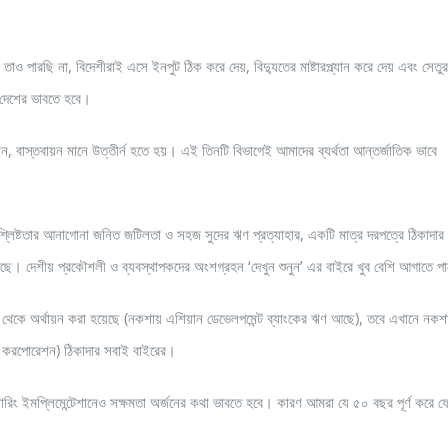
রে তাও পারছি না, বিদেশীরাই এসে ইনপুট ঠিক করে দেয়, বিদ্যুতের মাষ্টারপ্ল্যান করে দেয় এবং সেত
 দেশের ভাবতে হবে।
বান, বাস্তবায়ন মানে উত্তীর্ন হতে হয়। এই তিনটি বিভাগেই আমাদের ব্যর্থতা আন্তর্জাতিক ভাবে
 সংশ্লিষ্টতার আনাগোনা জনিত জটিলতা ও সহজ সুদের ঋণ প্রত্যাহার, একটি মাত্র দরপত্রে ঠিকাদার
েকেছে। দেশীয় প্রকৌশলী ও ব্যবস্থাপকদের অংশগ্রহন ‘দেখুন শুনুন’ এর বাইরে খুব বেশি আগাতে প
পদ থেকে অর্থায়ন করা হয়েছে (নকশায় এশিয়ান ডেভেলপমেন্ট ব্যাংকের ঋণ আছে), তবে এখানে নকশ
রো করপোরেশন) ঠিকাদার সবাই বাইরের।
য়ারিং ইমপ্লিমেন্টেশানেও সক্ষমতা অর্জনের কথা ভাবতে হবে। কারণ আমরা যে ৫০ বছর পূর্ণ করে ফ