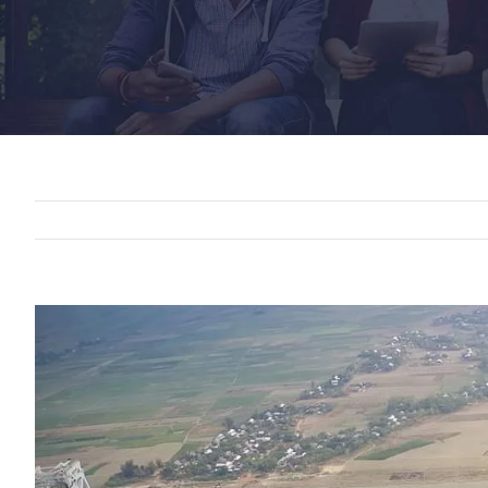
View
Larger
Image