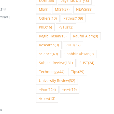
KUET
(35)
Legends Diary
(8)
ন্দ্র,
ME
(9)
MIST
(37)
NEWS
(88)
 প্রকল্প।
Others
(10)
Pathos
(109)
PhD
(16)
PSTU
(12)
Ragib Hasan
(15)
Rauful Alam
(9)
Research
(9)
RUET
(37)
science
(49)
Shabbir Ahsan
(9)
Subject Review
(131)
SUST
(24)
Technology
(44)
Tips
(29)
University Review
(32)
অভিমত
(124)
গবেষণা
(19)
পদ্মা সেতু
(13)
ির