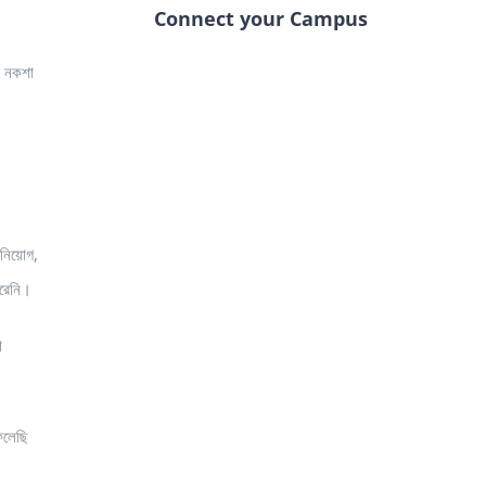
Connect your Campus
ুর নকশা
 নিয়োগ,
ারেনি।
া
েলেছি