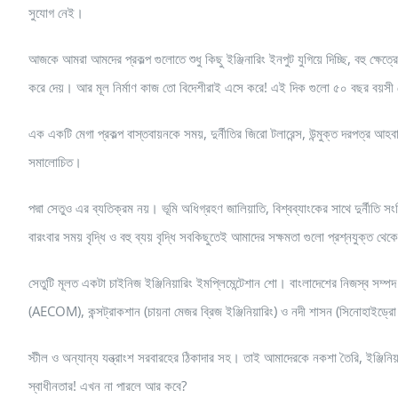
সুযোগ নেই।
আজকে আমরা আমদের প্রকল্প গুলোতে শুধু কিছু ইঞ্জিনারিং ইনপুট যুগিয়ে দিচ্ছি, বহু ক্ষেত্
করে দেয়। আর মূল নির্মাণ কাজ তো বিদেশীরাই এসে করে! এই দিক গুলো ৫০ বছর বয়সী
এক একটি মেগা প্রকল্প বাস্তবায়নকে সময়, দুর্নীতির জিরো টলারেন্স, উন্মুক্ত দরপত্র আহ
সমালোচিত।
পদ্মা সেতুও এর ব্যতিক্রম নয়। ভূমি অধিগ্রহণ জালিয়াতি, বিশ্বব্যাংকের সাথে দুর্নীতি
বারংবার সময় বৃদ্ধি ও বহু ব্যয় বৃদ্ধি সবকিছুতেই আমাদের সক্ষমতা গুলো প্রশ্নযুক্ত থ
সেতুটি মূলত একটা চাইনিজ ইঞ্জিনিয়ারিং ইমপ্লিমেন্টেশান শো। বাংলাদেশের নিজস্ব সম্
(AECOM), কন্সট্রাকশান (চায়না মেজর ব্রিজ ইঞ্জিনিয়ারিং) ও নদী শাসন (সিনোহাইড্
স্টীল ও অন্যান্য যন্ত্রাংশ সরবারহের ঠিকাদার সহ। তাই আমাদেরকে নকশা তৈরি, ইঞ্জিনি
স্বাধীনতার! এখন না পারলে আর কবে?