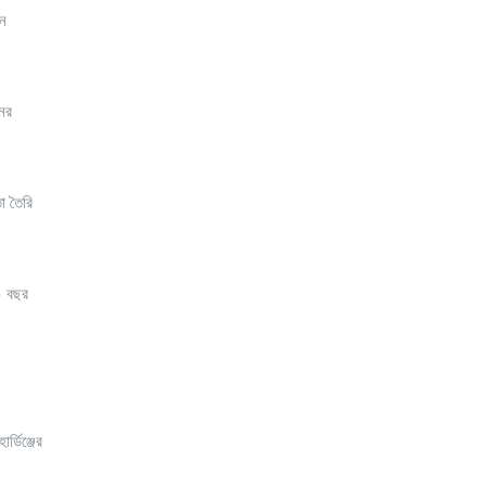
ীন
নের
া তৈরি
২০ বছর
্ডিঞ্জের