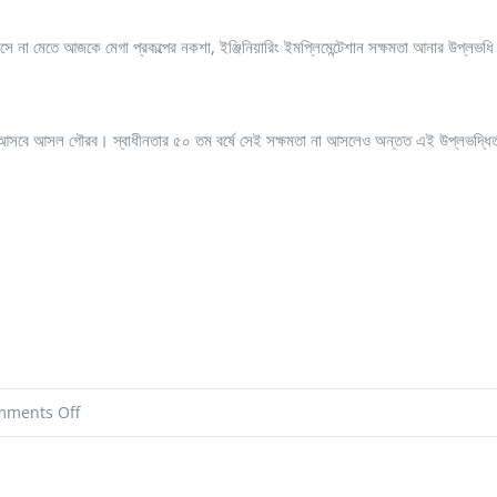
 না মেতে আজকে মেগা প্রকল্পের নকশা, ইঞ্জিনিয়ারিং ইমপ্লিমেন্টেশান সক্ষমতা আনার উপ্লভধি
গেলেই আসবে আসল গৌরব। স্বাধীনতার ৫০ তম বর্ষে সেই সক্ষমতা না আসলেও অন্তত এই উপ্লভদ্ধি
on
ments Off
পদ্মাসেতু
নির্মাণঃ