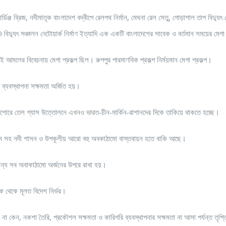
র্ডিঞ্জ ব্রিজ, নদীমাতৃক বাংলাদেশ বদ্বীপে রেলপথ নির্মান, মেঘনা রেল সেতু, গোড়াশাল তাপ বিদ্যুৎ কে
ভি বিদ্যুৎ সঞ্চালন নেটোয়ার্ক নির্মাণ ইত্যাদি এক একটি বাংলাদেশের সাবেক ও বর্তমান সময়ের মেগা
মলের বিবেচনায় মেগা প্রকল্প ছিল। রুপপুর পারমাণবিক প্রকল্প নির্ময়মান মেগা প্রকল্প।
 ব্যবস্থাপনা সক্ষমতা অর্জিত হয়।
োরে তেল গ্যাস উত্তোলনে এখনও ভারত-চীন-মার্কিন-রাশানদের দিকে তাকিয়ে থাকতে হচ্ছে।
 প্ল্যান সহ নদী শাসন ও উপকূলীয় আরো বহু অবকাঠামো বাস্তবায়ন হতে বাকি আছে।
অন্য সব অবাকাঠামো অর্জনের উপরে রাখা হয়।
িক থেকে মূলত বিদেশ নির্ভর।
 না কেন, নকশা তৈরি, প্রকৌশল সক্ষমতা ও কারিগরি ব্যবস্থাপনার সক্ষমতা না আসা পর্যন্ত তৃপ্ত