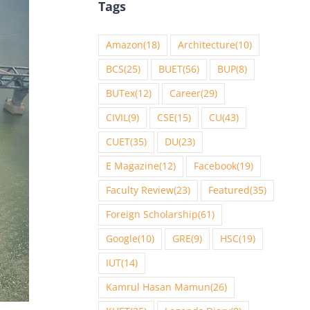
Tags
Amazon
(18)
Architecture
(10)
BCS
(25)
BUET
(56)
BUP
(8)
BUTex
(12)
Career
(29)
CIVIL
(9)
CSE
(15)
CU
(43)
CUET
(35)
DU
(23)
E Magazine
(12)
Facebook
(19)
Faculty Review
(23)
Featured
(35)
Foreign Scholarship
(61)
Google
(10)
GRE
(9)
HSC
(19)
IUT
(14)
Kamrul Hasan Mamun
(26)