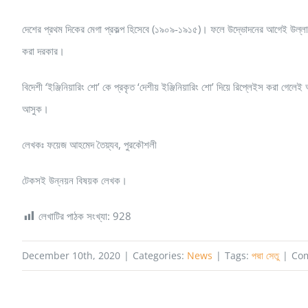
দেশের প্রথম দিকের মেগা প্রকল্প হিসেবে (১৯০৯-১৯১৫)। ফলে উদ্ভোদনের আগেই উল্লাসে
করা দরকার।
বিদেশী ‘ইঞ্জিনিয়ারিং শো’ কে প্রকৃত ‘দেশীয় ইঞ্জিনিয়ারিং শো’ দিয়ে রিপ্লেইস করা 
আসুক।
লেখকঃ ফয়েজ আহমেদ তৈয়্যব, পুরকৌশলী
টেকসই উন্নয়ন বিষয়ক লেখক।
লেখাটির পাঠক সংখ্যা:
928
December 10th, 2020
|
Categories:
News
|
Tags:
পদ্মা সেতু
|
Com