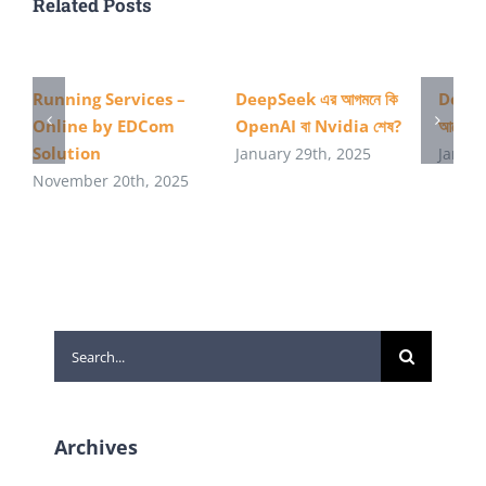
Related Posts
Running Services –
DeepSeek এর আগমনে কি
DeepS
Online by EDCom
OpenAI বা Nvidia শেষ?
আমেরিকা
Solution
January 29th, 2025
Januar
November 20th, 2025
Search
for:
Archives