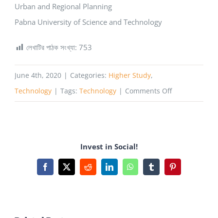
Urban and Regional Planning
Pabna University of Science and Technology
লেখাটির পাঠক সংখ্যা:
753
June 4th, 2020
|
Categories:
Higher Study
,
on
Technology
|
Tags:
Technology
|
Comments Off
পেইড
অনলাইন
কোর্স
Invest in Social!
ভার্সেস
ফ্রী
Facebook
X
Reddit
LinkedIn
WhatsApp
Tumblr
Pinterest
অনলাইন
কোর্স