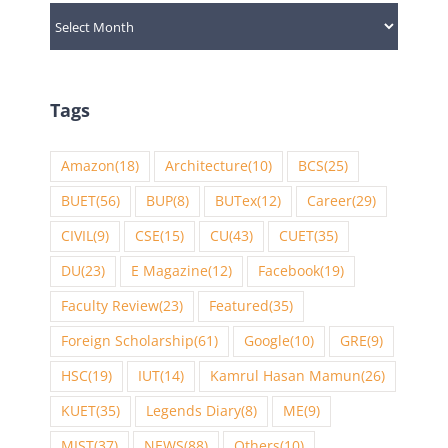
Archives
Tags
Amazon
(18)
Architecture
(10)
BCS
(25)
BUET
(56)
BUP
(8)
BUTex
(12)
Career
(29)
CIVIL
(9)
CSE
(15)
CU
(43)
CUET
(35)
DU
(23)
E Magazine
(12)
Facebook
(19)
Faculty Review
(23)
Featured
(35)
Foreign Scholarship
(61)
Google
(10)
GRE
(9)
HSC
(19)
IUT
(14)
Kamrul Hasan Mamun
(26)
KUET
(35)
Legends Diary
(8)
ME
(9)
MIST
(37)
NEWS
(88)
Others
(10)