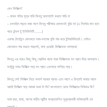
কেন ফিজিক্স?
– কারন গতির সূত্র পারি কিন্তু অ্যাপ্লাই করতে পারি না
– চলতড়িৎ পড়তে মজা লাগে কিন্তু পরীক্ষার কোশ্চেনই বুঝি না! (এ লিস্টের মান হতে
পারে টেন্ডস টু ইনিফিনিটি……..)
এরপর টেনেটুনে কোনমতে নবম-দশমের গন্ডি পার করে ইন্টারমিডিয়েট। সেটাও
কোনমতে পার করতে পারলেই, মাফ চেয়েছি ফিজিক্সকে নমস্কার!
কিন্তু এর পরেও কিছু কিছু প্রেমিক থাকে যারা ফিজিক্সকে মন প্রান দিয়ে ভালবাসে।
যতটুকু সময় ফিজিক্স পড়ে মন প্রান একসাথে লাগিয়ে পড়ে।
কিন্তু সেই ফিজিক্স নিয়ে অনার্স পড়বার প্রশ্ন এলে আগে এ চিন্তাই মাথায় আসে
আদৌ ফিজিক্স পড়ে আমরা করব টা কি? বাংলাদেশে থেকে ফিজিক্সের ফিউচার কি?
সঙ্গে চাচা, মামা, পাশের বাড়ীর আন্টির অপ্রত্যাশিত সুদূরপ্রসারী ভবিষদ্বানী তো
আছেই।