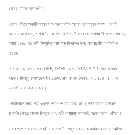
দেশের বাইরে স্কলারশীপঃ
দেশের বাইরে পদার্থবিজ্ঞানের উপর স্কলারশীপ পাওয়া তুলনামূলক সহজ। চলতি
বছরেও আমেরিকা, মালয়শিয়া, জাপান, জার্মান, ইংল্যান্ডের বিভিন্ন বিশ্ববিদ্যালয় সহ
প্রায় ২৪৬৮ এর বেশী বিশ্ববিদ্যালয় পদার্থবিজ্ঞানের উপর স্কলারশীপ অর্গানাইজ
করেছে।
সাধারনত এক্ষেত্রে তারা GRE, TOEFL এবং CGPA 3.00 প্রেফার করে
থাকে। কিন্তু এক্ষেত্রে যদি CGPA ভাল না হয় তখন GRE, TOEFL – এ
নম্বরটা ভাল থাকতে হবে।
পদার্থবিজ্ঞান নিয়ে পড়ে একদম হতাশ হওয়ার কিছু নেই। পদার্থবিজ্ঞান রিলেটেড
চাকরির ক্ষেত্র অনেক বিস্তৃত এবং এটি অন্যান্য সাবজেক্ট থেকে অনেক এগিয়ে।
সবার আগে প্রয়োজন একটা ভাল রেজাল্ট। শুধুমাত্র স্যার/ম্যামদের দেওয়া নোটগুলো