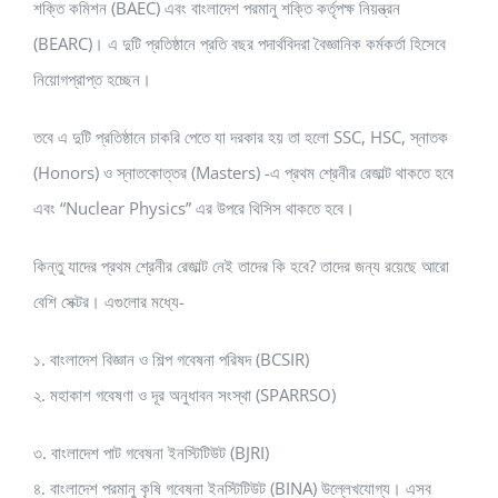
শক্তি কমিশন (BAEC) এবং বাংলাদেশ পরমানু শক্তি কর্তৃপক্ষ নিয়ন্ত্রন
(BEARC)। এ দুটি প্রতিষ্ঠানে প্রতি বছর পদার্থবিদরা বৈজ্ঞানিক কর্মকর্তা হিসেবে
নিয়োগপ্রাপ্ত হচ্ছেন।
তবে এ দুটি প্রতিষ্ঠানে চাকরি পেতে যা দরকার হয় তা হলো SSC, HSC, স্নাতক
(Honors) ও স্নাতকোত্তর (Masters) -এ প্রথম শ্রেনীর রেজাল্ট থাকতে হবে
এবং “Nuclear Physics” এর উপরে থিসিস থাকতে হবে।
কিন্তু যাদের প্রথম শ্রেনীর রেজাল্ট নেই তাদের কি হবে? তাদের জন্য রয়েছে আরো
বেশি সেক্টর। এগুলোর মধ্যে-
১. বাংলাদেশ বিজ্ঞান ও শিল্প গবেষনা পরিষদ (BCSIR)
২. মহাকাশ গবেষণা ও দূর অনুধাবন সংস্থা (SPARRSO)
৩. বাংলাদেশ পাট গবেষনা ইনস্টিটিউট (BJRI)
৪. বাংলাদেশ পরমানু কৃষি গবেষনা ইনস্টিটিউট (BINA) উল্লেখযোগ্য। এসব