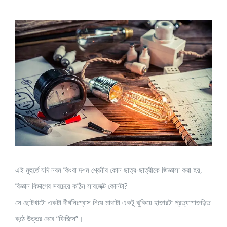
View
Larger
Image
এই মুহুর্তে যদি নবম কিংবা দশম শ্রেনীর কোন ছাত্র-ছাত্রীকে জিজ্ঞাসা করা হয়,
বিজ্ঞান বিভাগের সবচেয়ে কঠিন সাবজেক্ট কোনটা?
সে ছোটখাটো একটা দীর্ঘনিঃশ্বাস নিয়ে মাথাটা একটু ঝুকিয়ে হাজারটা প্রত্যাশাজড়িত
কন্ঠে উত্তর দেবে “ফিজিক্স”।