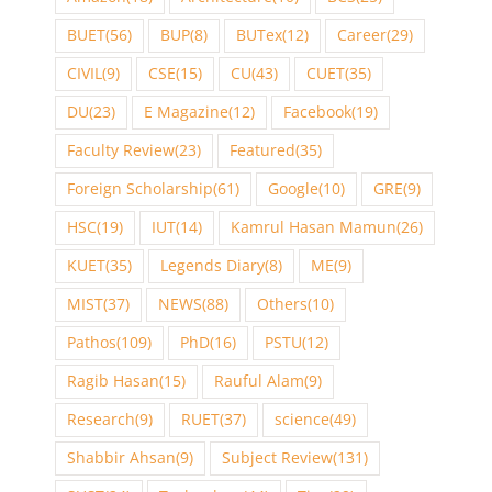
BUET
(56)
BUP
(8)
BUTex
(12)
Career
(29)
CIVIL
(9)
CSE
(15)
CU
(43)
CUET
(35)
DU
(23)
E Magazine
(12)
Facebook
(19)
Faculty Review
(23)
Featured
(35)
Foreign Scholarship
(61)
Google
(10)
GRE
(9)
HSC
(19)
IUT
(14)
Kamrul Hasan Mamun
(26)
KUET
(35)
Legends Diary
(8)
ME
(9)
MIST
(37)
NEWS
(88)
Others
(10)
Pathos
(109)
PhD
(16)
PSTU
(12)
Ragib Hasan
(15)
Rauful Alam
(9)
Research
(9)
RUET
(37)
science
(49)
Shabbir Ahsan
(9)
Subject Review
(131)