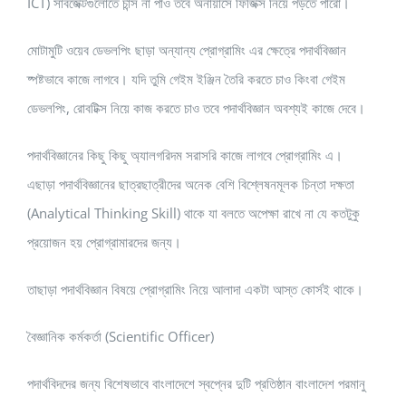
ICT) সাবজেক্টগুলোতে চান্স না পাও তবে অনায়াসে ফিজিক্স নিয়ে পড়তে পারো।
মোটামুটি ওয়েব ডেভলপিং ছাড়া অন্যান্য প্রোগ্রামিং এর ক্ষেত্রে পদার্থবিজ্ঞান
ষ্পষ্টভাবে কাজে লাগবে। যদি তুমি গেইম ইঞ্জিন তৈরি করতে চাও কিংবা গেইম
ডেভলপিং, রোবটিক্স নিয়ে কাজ করতে চাও তবে পদার্থবিজ্ঞান অবশ্যই কাজে দেবে।
পদার্থবিজ্ঞানের কিছু কিছু অ্যালগরিদম সরাসরি কাজে লাগবে প্রোগ্রামিং এ।
এছাড়া পদার্থবিজ্ঞানের ছাত্রছাত্রীদের অনেক বেশি বিশ্লেষনমূলক চিন্তা দক্ষতা
(Analytical Thinking Skill) থাকে যা বলতে অপেক্ষা রাখে না যে কতটুকু
প্রয়োজন হয় প্রোগ্রামারদের জন্য।
তাছাড়া পদার্থবিজ্ঞান বিষয়ে প্রোগ্রামিং নিয়ে আলাদা একটা আস্ত কোর্সই থাকে।
বৈজ্ঞানিক কর্মকর্তা (Scientific Officer)
পদার্থবিদদের জন্য বিশেষভাবে বাংলাদেশে স্বপ্নের দুটি প্রতিষ্ঠান বাংলাদেশ পরমানু