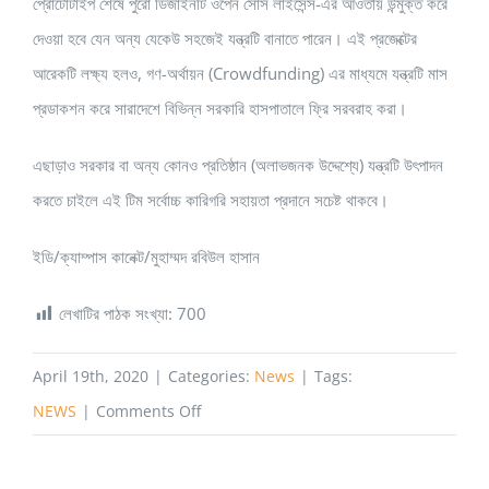
প্রোটোটাইপ শেষে পুরো ডিজাইনটি ওপেন সোর্স লাইসেন্স-এর আওতায় উন্মুক্ত করে
দেওয়া হবে যেন অন্য যেকেউ সহজেই যন্ত্রটি বানাতে পারেন। এই প্রজেক্টের
আরেকটি লক্ষ্য হলও, গণ-অর্থায়ন (Crowdfunding) এর মাধ্যমে যন্ত্রটি মাস
প্রডাকশন করে সারাদেশে বিভিন্ন সরকারি হাসপাতালে ফ্রি সরবরাহ করা।
এছাড়াও সরকার বা অন্য কোনও প্রতিষ্ঠান (অলাভজনক উদ্দেশ্যে) যন্ত্রটি উৎপাদন
করতে চাইলে এই টিম সর্বোচ্চ কারিগরি সহায়তা প্রদানে সচেষ্ট থাকবে।
ইডি/ক্যাম্পাস কানেক্ট/মুহাম্মদ রবিউল হাসান
লেখাটির পাঠক সংখ্যা:
700
April 19th, 2020
|
Categories:
News
|
Tags:
on
NEWS
|
Comments Off
কৃত্রিম
ভেন্টিলেটর