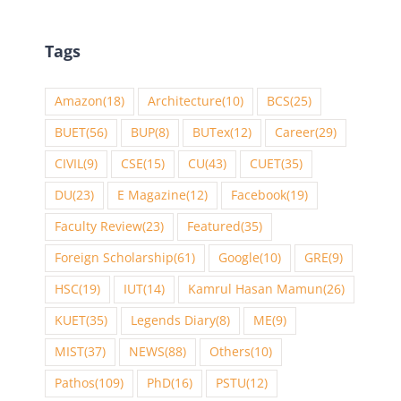
Tags
Amazon
(18)
Architecture
(10)
BCS
(25)
BUET
(56)
BUP
(8)
BUTex
(12)
Career
(29)
CIVIL
(9)
CSE
(15)
CU
(43)
CUET
(35)
DU
(23)
E Magazine
(12)
Facebook
(19)
Faculty Review
(23)
Featured
(35)
Foreign Scholarship
(61)
Google
(10)
GRE
(9)
HSC
(19)
IUT
(14)
Kamrul Hasan Mamun
(26)
KUET
(35)
Legends Diary
(8)
ME
(9)
MIST
(37)
NEWS
(88)
Others
(10)
Pathos
(109)
PhD
(16)
PSTU
(12)