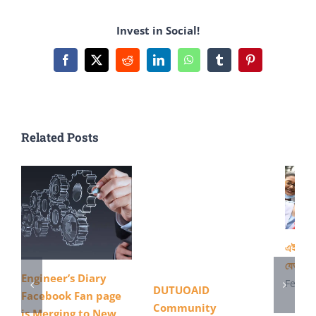
উৎপাদন
Invest in Social!
করছে
রুয়েট
Facebook
X
Reddit
LinkedIn
WhatsApp
Tumblr
Pinterest
এলামনাই
সংগঠন
Related Posts
এইস এস 
যেভাবে 
Engineer’s Diary
Februa
DUTUOAID
Facebook Fan page
Community
is Merging to New