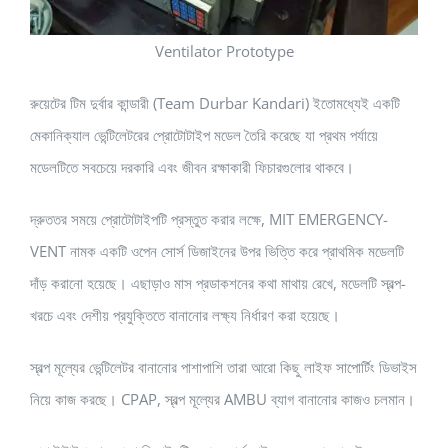
Ventilator Prototype
রুয়েটের টিম দুর্বার কান্ডারী (Team Durbar Kandari) ইতোমধ্যেই একটি
মেকানিক্যাল ভেন্টিলেটরের প্রোটোটাইপ মডেল তৈরি করেছে যা প্রথম পর্যায়ে
মডেলটিতে সবচেয়ে দরকারি এবং জীবন রক্ষাকারী ফিচারগুলোর থাকবে।
দ্রুততর সময়ে প্রোটোটাইপটি প্রস্তুত করার লক্ষে, MIT EMERGENCY-
VENT নামক একটি ওপেন সোর্স ডিজাইনের উপর ভিত্তি করে প্রাথমিক মডেলটি
দাঁড় করানো হয়েছে। এছাড়াও মাস প্রডাকশনের কথা মাথায় রেখে, মডেলটি স্বল্প-
খরচে এবং দেশীয় প্রযুক্তিতে বানানোর লক্ষ্য নির্ধারণ করা হয়েছে।
স্বল্প মূল্যের ভেন্টিলেটর বানানোর পাশাপাশি তারা আরো কিছু লাইফ সাপোর্টিং ডিভাইস
নিয়ে কাজ করছে। CPAP, স্বল্প মূল্যের AMBU ব্যাগ বানানোর কাজও চলমান।