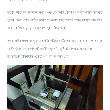
করোনা ভাইরাসে আক্রান্ত মারা যাওয়া বেশিরভাগ রোগীই শ্বাস-কষ্ট জনিত সমস্যায়
ভুগেন। ফলে যেসব রোগীর করোনা সংক্রমণ খুবই মারাত্মক তাদের ফুসফুস অকার্যকর
হয়ে পরে বিধায় ফুসফুসের মাধ্যমে শ্বাস নিতে পারেনা।
তখন রোগীর শ্বাস-প্রশ্বাসের কাজটা কৃত্রিম ভেন্টিলেটর করে দেয়৷ করোনা আক্রান্ত
রোগীর জীবন রক্ষায় কার্যকরী একটি যন্ত্র এই ভেন্টিলেটর৷ কিন্তু দুঃখের বিষয়
বাংলাদেশের হাসপাতাল গুলোতে এর পর্যাপ্ত মজুত নেই।