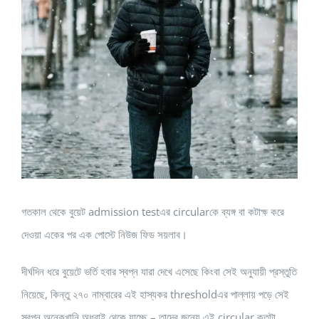
গতকাল থেকে বুয়েট admission testএর circularকে ব্যঙ্গ বা কটাক্ষ করে
দেওয়া একের পর এক পোস্টে নিউজ ফিড সয়লাব।
দীর্ঘদিন ধরে বুয়েটে ভর্তি হবার স্বপ্ন যারা দেখে এসেছে কিংবা সেই অনুযায়ী প্রস্তুতি
নিয়েছে, কিন্তু ২৭০ নাম্বারের এই হাস্যকর thresholdএর পাল্লায় পড়ে সেই
স্বপ্ন অনেকখানি অধরাই থেকে যাচ্ছে – তাদের জন্যে এই circular কতটা