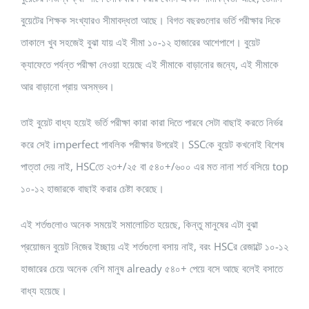
বুয়েটের শিক্ষক সংখ্যারও সীমাবদ্ধতা আছে। বিগত বছরগুলোর ভর্তি পরীক্ষার দিকে
তাকালে খুব সহজেই বুঝা যায় এই সীমা ১০-১২ হাজারের আশেপাশে। বুয়েট
ক্যাফেতে পর্যন্ত পরীক্ষা নেওয়া হয়েছে এই সীমাকে বাড়ানোর জন্যে, এই সীমাকে
আর বাড়ানো প্রায় অসম্ভব।
তাই বুয়েট বাধ্য হয়েই ভর্তি পরীক্ষা কারা কারা দিতে পারবে সেটা বাছাই করতে নির্ভর
করে সেই imperfect পাবলিক পরীক্ষার উপরেই। SSCকে বুয়েট কখনোই বিশেষ
পাত্তা দেয় নাই, HSCতে ২৩+/২৫ বা ৫৪০+/৬০০ এর মত নানা শর্ত বসিয়ে top
১০-১২ হাজারকে বাছাই করার চেষ্টা করেছে।
এই শর্তগুলোও অনেক সময়েই সমালোচিত হয়েছে, কিন্তু মানুষের এটা বুঝা
প্রয়োজন বুয়েট নিজের ইচ্ছায় এই শর্তগুলো বসায় নাই, বরং HSCর রেজাল্টে ১০-১২
হাজারের চেয়ে অনেক বেশি মানুষ already ৫৪০+ পেয়ে বসে আছে বলেই বসাতে
বাধ্য হয়েছে।