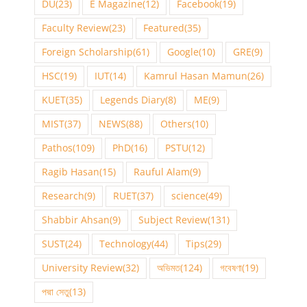
DU
(23)
E Magazine
(12)
Facebook
(19)
Faculty Review
(23)
Featured
(35)
Foreign Scholarship
(61)
Google
(10)
GRE
(9)
HSC
(19)
IUT
(14)
Kamrul Hasan Mamun
(26)
KUET
(35)
Legends Diary
(8)
ME
(9)
MIST
(37)
NEWS
(88)
Others
(10)
Pathos
(109)
PhD
(16)
PSTU
(12)
Ragib Hasan
(15)
Rauful Alam
(9)
Research
(9)
RUET
(37)
science
(49)
Shabbir Ahsan
(9)
Subject Review
(131)
SUST
(24)
Technology
(44)
Tips
(29)
University Review
(32)
অভিমত
(124)
গবেষণা
(19)
পদ্মা সেতু
(13)