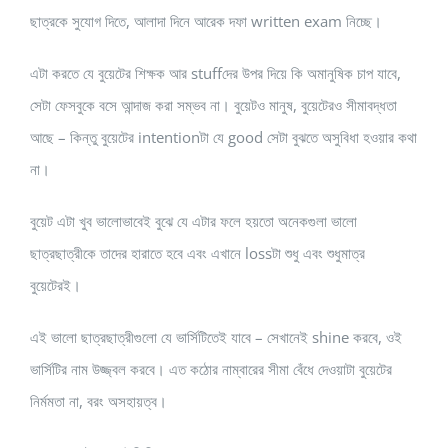
ছাত্রকে সুযোগ দিতে, আলাদা দিনে আরেক দফা written exam নিচ্ছে।
এটা করতে যে বুয়েটের শিক্ষক আর stuffদের উপর দিয়ে কি অমানুষিক চাপ যাবে,
সেটা ফেসবুকে বসে আন্দাজ করা সম্ভব না। বুয়েটও মানুষ, বুয়েটেরও সীমাবদ্ধতা
আছে – কিন্তু বুয়েটের intentionটা যে good সেটা বুঝতে অসুবিধা হওয়ার কথা
না।
বুয়েট এটা খুব ভালোভাবেই বুঝে যে এটার ফলে হয়তো অনেকগুলা ভালো
ছাত্রছাত্রীকে তাদের হারাতে হবে এবং এখানে lossটা শুধু এবং শুধুমাত্র
বুয়েটেরই।
এই ভালো ছাত্রছাত্রীগুলো যে ভার্সিটিতেই যাবে – সেখানেই shine করবে, ওই
ভার্সিটির নাম উজ্জ্বল করবে। এত কঠোর নাম্বারের সীমা বেঁধে দেওয়াটা বুয়েটের
নির্মমতা না, বরং অসহায়ত্ব।