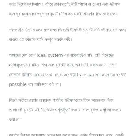
হচ্ছে নিজের ক্যাম্পাসের বাইরে কোনভাবেই ভর্তি পরীক্ষা না নেওয়া এবং পরীক্ষার
হলে খুব কঠোরভাবে শুধুমাত্র বুয়েটের শিক্ষকদেরকেই পরিদর্শক হিসেবে রাখতে।
প্রশ্নফাঁস ঠেকাতে এবং সবধরনের বিতর্কের উর্ধ্বে উঠে বুয়েট ভর্তি পরীক্ষার মান বজায়
রাখতে এই কাজকে আমি সম্পূর্ণ সমর্থন করি।
আমাদের দেশ কোন ideal system এর ধারেকাছেও নাই, তাই নিজেদের
campusএর বাইরে গিয়ে এবং বুয়েটের কাছে জবাবদিহি করতে হয় না এমন
লোককে পরীক্ষার processএ involve করে transparency ensure করা
possible বলে আমি মনে করি না।
নিকট অতীতে দেশের অন্যান্য পাবলিক পরীক্ষাগুলোর দিকে আরেকবার ফিরে
তাকালেই বুয়েটের এই “অতিরিক্ত খুঁতখুঁতে” হওয়ার কারণ বুঝতে অসুবিধা হওয়ার
কথা না।
বুয়েটের নিজস্ব ক্যাম্পাসে লোকধারণ করার যেমন একটা সীমাবদ্ধতা আছে, তেমনি