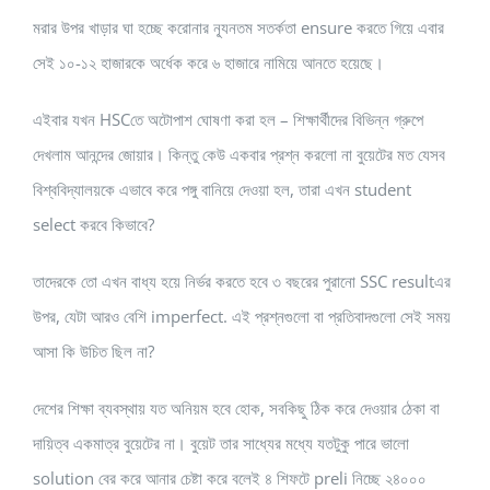
মরার উপর খাড়ার ঘা হচ্ছে করোনার ন্যূনতম সতর্কতা ensure করতে গিয়ে এবার
সেই ১০-১২ হাজারকে অর্ধেক করে ৬ হাজারে নামিয়ে আনতে হয়েছে।
এইবার যখন HSCতে অটোপাশ ঘোষণা করা হল – শিক্ষার্থীদের বিভিন্ন গ্রুপে
দেখলাম আনন্দের জোয়ার। কিন্তু কেউ একবার প্রশ্ন করলো না বুয়েটের মত যেসব
বিশ্ববিদ্যালয়কে এভাবে করে পঙ্গু বানিয়ে দেওয়া হল, তারা এখন student
select করবে কিভাবে?
তাদেরকে তো এখন বাধ্য হয়ে নির্ভর করতে হবে ৩ বছরের পুরানো SSC resultএর
উপর, যেটা আরও বেশি imperfect. এই প্রশ্নগুলো বা প্রতিবাদগুলো সেই সময়
আসা কি উচিত ছিল না?
দেশের শিক্ষা ব্যবস্থায় যত অনিয়ম হবে হোক, সবকিছু ঠিক করে দেওয়ার ঠেকা বা
দায়িত্ব একমাত্র বুয়েটের না। বুয়েট তার সাধ্যের মধ্যে যতটুকু পারে ভালো
solution বের করে আনার চেষ্টা করে বলেই ৪ শিফটে preli নিচ্ছে ২৪০০০