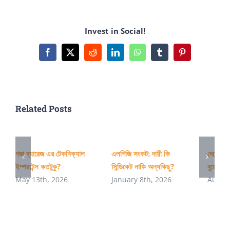
নাম্বারের
সীমা
Invest in Social!
বেঁধে
দেওয়াটা
Facebook
X
Reddit
LinkedIn
WhatsApp
Tumblr
Pinterest
বুয়েটের
নির্মমতা
না,
Related Posts
বরং
অসহায়ত্ব
–
পদ্মা ব্যারেজ এর টেকনিক্যাল
এলপিজি সংকট: দায়ী কি
দেশের অ
ইম্পরটেন্স কতটুকু?
সিন্ডিকেট নাকি অন্যকিছু?
বুয়েটের 
অনিক
May 13th, 2026
January 8th, 2026
August
সরকার