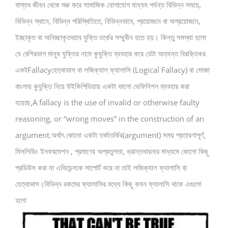
বাস্তব জীবন থেকে শুরু করে সামাজিক যোগাযোগ মাধ্যম পর্যন্ত বিভিন্ন সময়ে,
বিভিন্ন স্থানে, বিভিন্ন পরিস্থিতিতে, বিভিন্নভাবে, প্রয়োজনে বা অপ্রয়োজনে,
ইচ্ছাকৃত বা অনিচ্ছাকৃতভাবে যুক্তি তর্কের সম্মুখীন হতে হয়। কিন্তু সমস্যা হলো
যে বেশিরভাগ মানুষ যুক্তির নামে কুযুক্তি ব্যবহার করে যেটা অত্যন্ত বিরক্তিকর
একটFallacyহেত্বাভাস বা লজিক্যাল ফ্যালাসি (Logical Fallacy) বা সোজা
বাংলায় কুযুক্তি নিয়ে উইকিপিডিয়ায় একটা ভালো ডেফিনিশন ব্যবহার করা
হয়েছে,A fallacy is the use of invalid or otherwise faulty
reasoning, or “wrong moves” in the construction of an
argument.অর্থাৎ কোনো একটা তর্কাতর্কির(argument) সময় প্রতারণাপূর্ণ,
মিসলিডিং ইনফরমেশন , প্রমাণের অপ্রতুলতা, ভ্রান্তধারনার মাধ্যমে কোনো কিছু
প্রডিউস করা যা এভিডেন্সকে সাপোর্ট করে না তাই লজিক্যাল ফ্যালাসি বা
হেত্বাভাস।বিভিন্ন রকমের ফ্যালাসির মধ্যে কিছু কমন ফ্যালাসি থাকে এগুলো
হলো