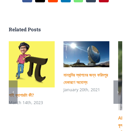
তবু
হার
মানবো
Related Posts
না!
মানমন্দির স্থাপনের জন্য ফরিদপুর
যেকারণে অযোগ্য
January 20th, 2021
পাই ব্যাপারটা কী?
March 14th, 2023
AI ব্যবহ
কৃষ্ণগহ্