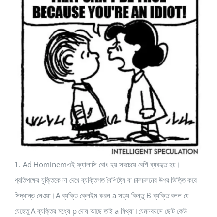
1. Ad Hominemএই ফ্যালাসি বোধ হয় সবচেয়ে বেশি ব্যবহৃত হয়।
প্রতিপক্ষের যুক্তিকে না দেখে ব্যক্তিগত বৈশিষ্ট্যে বা চালচলনের উপর ভিত্তি করে
সিদ্ধান্ত নেওয়া।A‍ ব্যক্তি ক্লেইম করল a সত্য কিন্তু B ব্যক্তি বলল যে
যেহেতু A ব্যক্তির মধ্যে p দোষ আছে তাই a মিথ্যা।যেমনবয়সে ছোট কেউ