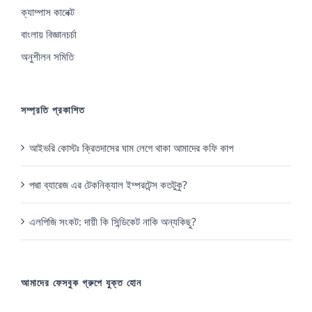
ক্যাম্পাস কানেক্ট
বাংলায় বিজ্ঞানচর্চা
অনুশীলন সমিতি
সম্প্রতি প্রকাশিত
আইভরি কোস্টঃ ক্রিতদাসের ঘাম লেগে থাকা আমাদের কফি কাপ
পদ্মা ব্যারেজ এর টেকনিক্যাল ইম্পরটেন্স কতটুকু?
এলপিজি সংকট: দায়ী কি সিন্ডিকেট নাকি অন্যকিছু?
আমাদের ফেসবুক গ্রুপে যুক্ত হোন