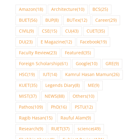
Amazon
(18)
Architecture
(10)
BCS
(25)
BUET
(56)
BUP
(8)
BUTex
(12)
Career
(29)
CIVIL
(9)
CSE
(15)
CU
(43)
CUET
(35)
DU
(23)
E Magazine
(12)
Facebook
(19)
Faculty Review
(23)
Featured
(35)
Foreign Scholarship
(61)
Google
(10)
GRE
(9)
HSC
(19)
IUT
(14)
Kamrul Hasan Mamun
(26)
KUET
(35)
Legends Diary
(8)
ME
(9)
MIST
(37)
NEWS
(88)
Others
(10)
Pathos
(109)
PhD
(16)
PSTU
(12)
Ragib Hasan
(15)
Rauful Alam
(9)
Research
(9)
RUET
(37)
science
(49)