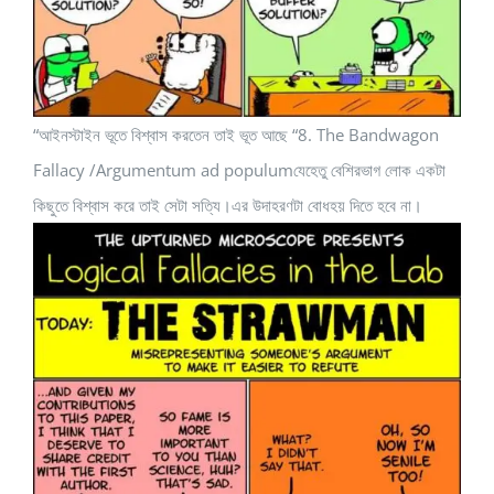
“আইনস্টাইন ভূতে বিশ্বাস করতেন তাই ভূত আছে “8. The Bandwagon
Fallacy /Argumentum ad populumযেহেতু বেশিরভাগ লোক একটা
কিছুতে বিশ্বাস করে তাই সেটা সত্যি।এর উদাহরণটা বোধহয় দিতে হবে না।