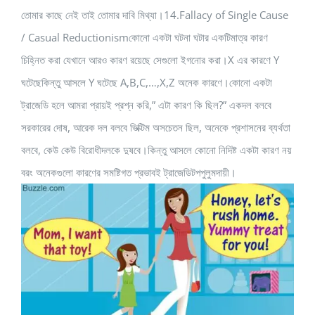
তোমার কাছে নেই তাই তোমার দাবি মিথ্যা।14.Fallacy of Single Cause
/ Casual Reductionismকোনো একটা ঘটনা ঘটার একটিমাত্র কারণ
চিহ্নিত করা যেখানে আরও কারণ রয়েছে সেগুলো ইগনোর করা।X এর কারণে Y
ঘটেছেকিন্তু আসলে Y ঘটেছে A,B,C,…,X,Z অনেক কারণে।কোনো একটা
ট্রাজেডি হলে আমরা প্রায়ই প্রশ্ন করি,” এটা কারণ কি ছিল?” একদল বলবে
সরকারের দোষ, আরেক দল বলবে ভিক্টিম অসচেতন ছিল, অনেকে প্রশাসনের ব্যর্থতা
বলবে, কেউ কেউ বিরোধীদলকে দুষবে।কিন্তু আসলে কোনো নিদিষ্ট একটা কারণ নয়
বরং অনেকগুলো কারণের সমষ্টিগত প্রভাবই ট্রাজেডিটপপুলুমদায়ী।