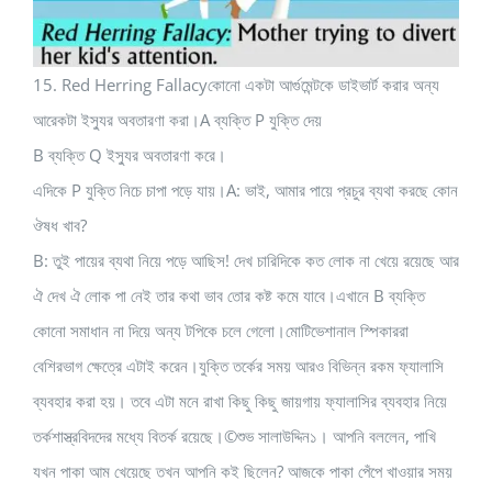
15. Red Herring Fallacyকোনো একটা আর্গুমেন্টকে ডাইভার্ট করার অন্য
আরেকটা ইস্যুর অবতারণা করা।A ব্যক্তি P যুক্তি দেয়
B ব্যক্তি Q ইস্যুর অবতারণা করে।
এদিকে P যুক্তি নিচে চাপা পড়ে যায়।A: ভাই, আমার পায়ে প্রচুর ব্যথা করছে কোন
ঔষধ খাব?
B: তুই পায়ের ব্যথা নিয়ে পড়ে আছিস! দেখ চারিদিকে কত লোক না খেয়ে রয়েছে আর
ঐ দেখ ঐ লোক পা নেই তার কথা ভাব তোর কষ্ট কমে যাবে।এখানে B ব্যক্তি
কোনো সমাধান না দিয়ে অন্য টপিকে চলে গেলো।মোটিভেশানাল স্পিকাররা
বেশিরভাগ ক্ষেত্রে এটাই করেন।যুক্তি তর্কের সময় আরও বিভিন্ন রকম ফ্যালাসি
ব্যবহার করা হয়। তবে এটা মনে রাখা কিছু কিছু জায়গায় ফ্যালাসির ব্যবহার নিয়ে
তর্কশাস্ত্রবিদদের মধ্যে বিতর্ক রয়েছে।©শুভ সালাউদ্দিন১। আপনি বললেন, পাখি
যখন পাকা আম খেয়েছে তখন আপনি কই ছিলেন? আজকে পাকা পেঁপে খাওয়ার সময়