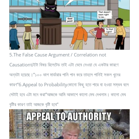
5.The False Cause Argument / Correlation not
Causationদুইটা বিষয় রিলেটেড তাই এটা ভেবে নেওয়া যে একটার কারণে
অন্যটা হয়েছে।”১০০ ভাগ মার্ডারার পানি পান করে তাহলে পানিই সকল খুনের
কারণ”6.Appeal to Probabilityকোনো কিছু হতে পারে বা হওয়া সম্ভব বলে
সেটাই হবে এটা মনে করা”আজকে আমি আকাশে কালো মেঘ দেখলাম। কালো মেঘ
বৃষ্টির কারণ তাই আজকে বৃষ্টি হবে”