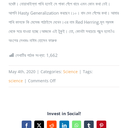
যথেষ্ট। নোয়াখাইল্লা পাখি হলেই সে পাকা পেঁপে খাবে এমন কোন কথা নেই।
আপনি Hasty Generalization করছেন।১০। বাদ দেন পেঁপের কথা। আমার
পাখি কালকে কি মেসেজ পাঠাইসে দেখেন।এর নাম Red Herring.মূল প্রসঙ্গ
থেকে সরে যাওয়া হচ্ছে।আজকে এই টুকুই। তো, কোনটা সবচেয়ে পছন্দ হলো?এ
অংশের লেখকঃ নাঈম হোসেন ফারুক
লেখাটির পাঠক সংখ্যা:
1,662
May 4th, 2020
|
Categories:
Science
|
Tags:
on
science
|
Comments Off
কুযুক্তি
বা
Lᴏɢɪᴄᴀʟ
Invest in Social!
Fᴀʟʟᴀᴄʏ:
হারবো
Facebook
X
Reddit
LinkedIn
WhatsApp
Tumblr
Pinterest