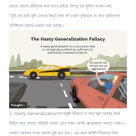
হয়তো কোনো যৌক্তিক কথা বলতে চাইছে কিন্তু তার যুক্তি না শুনে বলা,
“তুমি তো ছোট তুমি এসবের কিছুই জান না”এখানে যুক্তিকে না দেখে ব্যক্তিগত
বৈশিষ্ট্যকে (বয়স) গুরুত্ব দেয়া হয়েছে।
2. Hasty Generalizationসব ফ্যাক্ট বিবেচনা না করে স্বল্প তথ্যের উপর
ভিত্তি করে কোনো স্টেটমেন্ট দেওয়া।মনে করুন আপনি কক্সবাজারে বেড়াতে গেছেন।
সেখানে আপনার শখের ফোনটা চুরি হয়ে যায়। এর থেকে আপনি সিদ্ধান্ত নিয়ে