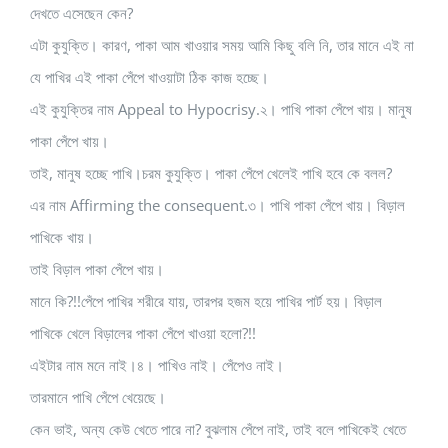
দেখতে এসেছেন কেন?
এটা কুযুক্তি। কারণ, পাকা আম খাওয়ার সময় আমি কিছু বলি নি, তার মানে এই না
যে পাখির এই পাকা পেঁপে খাওয়াটা ঠিক কাজ হচ্ছে।
এই কুযুক্তির নাম Appeal to Hypocrisy.২। পাখি পাকা পেঁপে খায়। মানুষ
পাকা পেঁপে খায়।
তাই, মানুষ হচ্ছে পাখি।চরম কুযুক্তি। পাকা পেঁপে খেলেই পাখি হবে কে বলল?
এর নাম Affirming the consequent.৩। পাখি পাকা পেঁপে খায়। বিড়াল
পাখিকে খায়।
তাই বিড়াল পাকা পেঁপে খায়।
মানে কি?!!পেঁপে পাখির শরীরে যায়, তারপর হজম হয়ে পাখির পার্ট হয়। বিড়াল
পাখিকে খেলে বিড়ালের পাকা পেঁপে খাওয়া হলো?!!
এইটার নাম মনে নাই।৪। পাখিও নাই। পেঁপেও নাই।
তারমানে পাখি পেঁপে খেয়েছে।
কেন ভাই, অন্য কেউ খেতে পারে না? বুঝলাম পেঁপে নাই, তাই বলে পাখিকেই খেতে