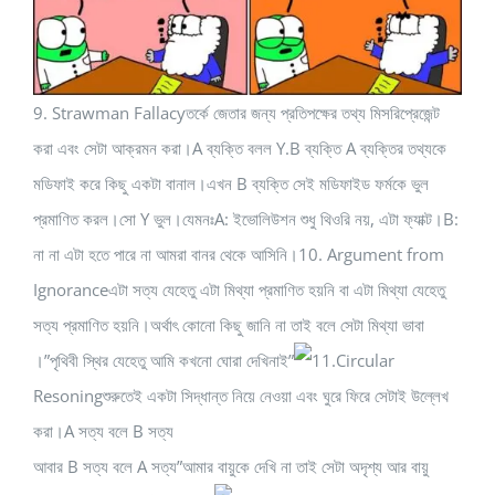
9. Strawman Fallacyতর্কে জেতার জন্য প্রতিপক্ষের তথ্য মিসরিপ্রেজেন্ট
করা এবং সেটা আক্রমন করা।A ব্যক্তি বলল Y.B ব্যক্তি A ব্যক্তির তথ্যকে
মডিফাই করে কিছু একটা বানাল।এখন B ব্যক্তি সেই মডিফাইড ফর্মকে ভুল
প্রমাণিত করল।সো Y ভুল।যেমনঃA: ইভোলিউশন শুধু থিওরি নয়, এটা ফ্যাক্ট।B:
না না এটা হতে পারে না আমরা বানর থেকে আসিনি।10. Argument from
Ignoranceএটা সত্য যেহেতু এটা মিথ্যা প্রমাণিত হয়নি বা এটা মিথ্যা যেহেতু
সত্য প্রমাণিত হয়নি।অর্থাৎ কোনো কিছু জানি না তাই বলে সেটা মিথ্যা ভাবা
।”পৃথিবী স্থির যেহেতু আমি কখনো ঘোরা দেখিনাই”
11.Circular
Resoningশুরুতেই একটা সিদ্ধান্ত নিয়ে নেওয়া এবং ঘুরে ফিরে সেটাই উল্লেখ
করা।A সত্য বলে B সত্য
আবার B সত্য বলে A সত্য”আমার বায়ুকে দেখি না তাই সেটা অদৃশ্য আর বায়ু