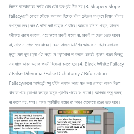
নিলেন কক্সবাজারের সবাই চোর যেটা অবশ্যই ঠিক নয়।3. Slippery Slope
fallacyছোট কোনো স্টেপের ফলাফল হিসেবে ঘটনা চেইনের মাধ্যমে বিশাল ঘটনায়
রূপান্তর হবে।যদি A ঘটনা ঘটে তাহলে Z ঘটবে।আজকে যদি না পড়েন, তাহলে
পরীক্ষায় খারাপ করবেন, এতে ভালো চাকরি পাবেন না, চাকরি না পেলে খেতে পাবেন
না, খেতে না পেলে মরে যাবেন। ব্যস তাহলে ডিসিশন আজকে না পড়ার ফলাফল
মৃত্যু যেটা ভুল।হ্যা এটা সত্য যে পড়াশোনা না করলে রেজাল্টে প্রভাব পড়বে কিন্তু
এর সাথে আরও অনেক ফ্যাক্ট বিবেচনা করতে হবে।4. Black White Fallacy
/ False Dilemma /False Dichotomy / Bifurcation
Fallacyকোনো আর্গুমেন্টে শুধু দুইটা অপশন আছে মনে করা যেখানে আরও বিকল্প
থাকতে পারে।আপনি বলছেন অমুক প্রাণীর গায়ের রং কালো। আপনার বন্ধু বলছে
না কালো নয়, সাদা। অথচ প্রাণীটির গায়ের রং আরও যেকোনো রঙের হতে পারে।