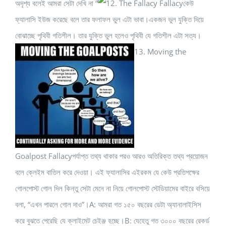
অদৃশ্য বলেই আমরা সেটা দেখি না “
12. The Fallacy Fallacyকেউ
ফ্যালাসি ইউজ করেছে বলে তার ফলাফল ভুল এটা ভাবা।একজন ভুল যুক্তি দিয়ে
বোঝাচ্ছে পৃথিবী গতিশীল। তার যুক্তি ভুল হলেও পৃথিবী যে গতিশীল এটা সত্য।
13. Moving the
Goalpost Fallacyপর্যাপ্ত তথ্য থাকার পরও আরও অতিরিক্ত তথ্য প্রয়োজন
বলে ক্লেইম বাতিল করে দেওয়া। এই ফ্যালাসির এইরকম যে কেউ প্রতিপক্ষের
গোলপোস্ট গোল দিল কিন্তু সেটা মেনে না নিয়ে গোলপোস্ট স্টেডিয়ামের বাইরে বসিয়ে
বলা, “এখন পারলে গোল দাও”।A: আমরা গত ১৫০ বছরের ডেটা অ্যানালাইসিস
করে বুঝতে পেরেছি যে ক্লাইমেট চেইঞ্জ হচ্ছে।B: যেহেতু গত ৩০০০ বছরের রেকর্ড