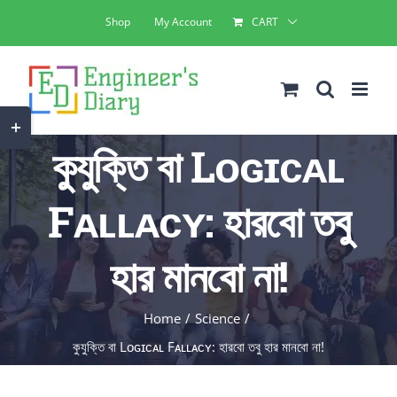
Skip
Shop
My Account
CART
to
content
Toggle
কুযুক্তি বা Lᴏɢɪᴄᴀʟ
Sliding
Bar
Fᴀʟʟᴀᴄʏ: হারবো তবু
Area
হার মানবো না!
Home
Science
কুযুক্তি বা Lᴏɢɪᴄᴀʟ Fᴀʟʟᴀᴄʏ: হারবো তবু হার মানবো না!