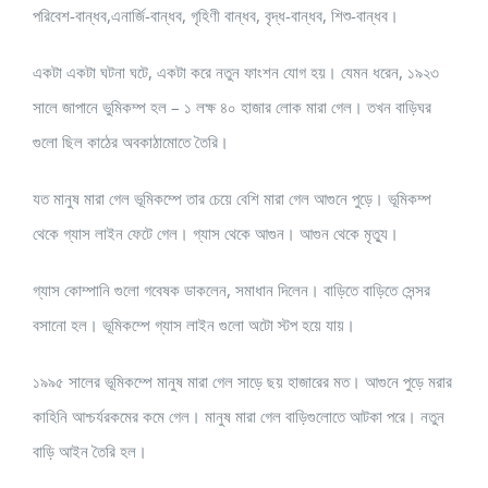
পরিবেশ-বান্ধব,এনার্জি-বান্ধব, গৃহিণী বান্ধব, বৃদ্ধ-বান্ধব, শিশু-বান্ধব।
একটা একটা ঘটনা ঘটে, একটা করে নতুন ফাংশন যোগ হয়। যেমন ধরেন, ১৯২৩
সালে জাপানে ভুমিকম্প হল – ১ লক্ষ ৪০ হাজার লোক মারা গেল। তখন বাড়িঘর
গুলো ছিল কাঠের অবকাঠামোতে তৈরি।
যত মানুষ মারা গেল ভূমিকম্পে তার চেয়ে বেশি মারা গেল আগুনে পুড়ে। ভূমিকম্প
থেকে গ্যাস লাইন ফেটে গেল। গ্যাস থেকে আগুন। আগুন থেকে মৃত্যু।
গ্যাস কোম্পানি গুলো গবেষক ডাকলেন, সমাধান দিলেন। বাড়িতে বাড়িতে সেন্সর
বসানো হল। ভূমিকম্পে গ্যাস লাইন গুলো অটো স্টপ হয়ে যায়।
১৯৯৫ সালের ভূমিকম্পে মানুষ মারা গেল সাড়ে ছয় হাজারের মত। আগুনে পুড়ে মরার
কাহিনি আশ্চর্যরকমের কমে গেল। মানুষ মারা গেল বাড়িগুলোতে আটকা পরে। নতুন
বাড়ি আইন তৈরি হল।