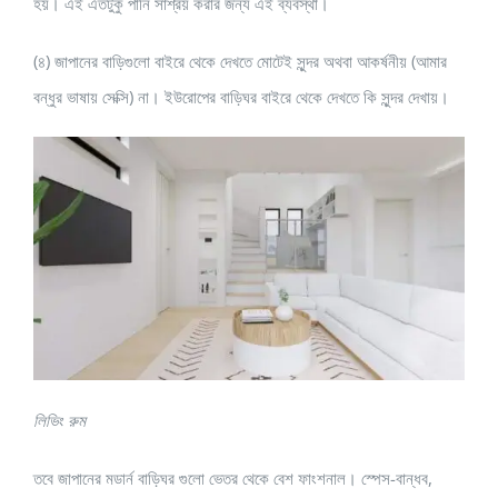
হয়। এই এতটুকু পানি সাশ্রয় করার জন্য এই ব্যবস্থা।
(৪) জাপানের বাড়িগুলো বাইরে থেকে দেখতে মোটেই সুন্দর অথবা আকর্ষনীয় (আমার
বন্ধুর ভাষায় সেক্সি) না। ইউরোপের বাড়িঘর বাইরে থেকে দেখতে কি সুন্দর দেখায়।
লিভিং রুম
তবে জাপানের মডার্ন বাড়িঘর গুলো ভেতর থেকে বেশ ফাংশনাল। স্পেস-বান্ধব,