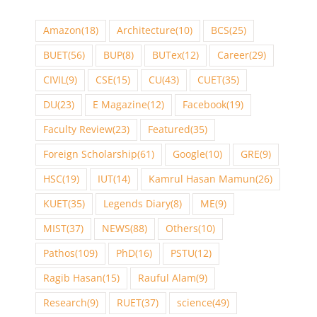
Amazon
(18)
Architecture
(10)
BCS
(25)
BUET
(56)
BUP
(8)
BUTex
(12)
Career
(29)
CIVIL
(9)
CSE
(15)
CU
(43)
CUET
(35)
DU
(23)
E Magazine
(12)
Facebook
(19)
Faculty Review
(23)
Featured
(35)
Foreign Scholarship
(61)
Google
(10)
GRE
(9)
HSC
(19)
IUT
(14)
Kamrul Hasan Mamun
(26)
KUET
(35)
Legends Diary
(8)
ME
(9)
MIST
(37)
NEWS
(88)
Others
(10)
Pathos
(109)
PhD
(16)
PSTU
(12)
Ragib Hasan
(15)
Rauful Alam
(9)
Research
(9)
RUET
(37)
science
(49)