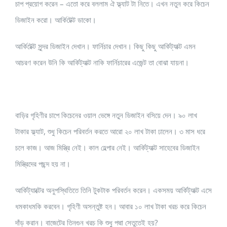
চাপ প্রয়োগ করেন – এতো করে বললাম ঐ ফ্ল্যাট টা নিতে। এখন নতুন করে কিচেন
ডিজাইন করো। আর্কিটেক্ট ডাকো।
আর্কিটেক্ট সুন্দর ডিজাইন দেখান। ফার্নিচার দেখান। কিছু কিছু আর্কিট্যাক্ট এমন
আচরণ করেন উনি কি আর্কিট্যাক্ট নাকি ফার্নিচারের এজেন্ট তা বোঝা যায়না।
বাড়ির গৃহিণীর চাপে কিচেনের ওয়াল ভেঙ্গে নতুন ডিজাইন বসিয়ে দেন। ৯০ লাখ
টাকার ফ্ল্যাট, শুধু কিচেন পরিবর্তন করতে আরো ২০ লাখ টাকা ঢালেন। ৩ মাস ধরে
চলে কাজ। আজ মিস্ত্রি নেই। কাল হেল্পার নেই। আর্কিট্যাক্ট সাহেবের ডিজাইন
মিস্ত্রিদের পছন্দ হয় না।
আর্কিট্যাক্টের অনুপস্থিতিতে তিনি টুকটাক পরিবর্তন করেন। একসময় আর্কিট্যাক্ট এসে
ধমকাধমকি করবেন। গৃহিণী অসন্তুষ্ট হন। আবার ১০ লাখ টাকা খরচ করে কিচেন
দাঁড় করান। বাজেটের তিনগুন খরচ কি শুধু পদ্মা সেতুতেই হয়?