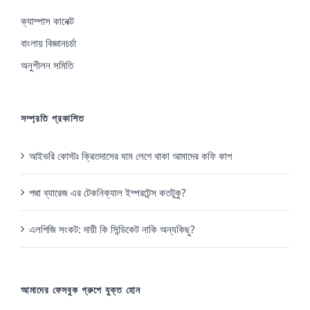
ক্যাম্পাস কানেক্ট
বাংলায় বিজ্ঞানচর্চা
অনুশীলন সমিতি
সম্প্রতি প্রকাশিত
আইভরি কোস্টঃ ক্রিতদাসের ঘাম লেগে থাকা আমাদের কফি কাপ
পদ্মা ব্যারেজ এর টেকনিক্যাল ইম্পরটেন্স কতটুকু?
এলপিজি সংকট: দায়ী কি সিন্ডিকেট নাকি অন্যকিছু?
আমাদের ফেসবুক গ্রুপে যুক্ত হোন