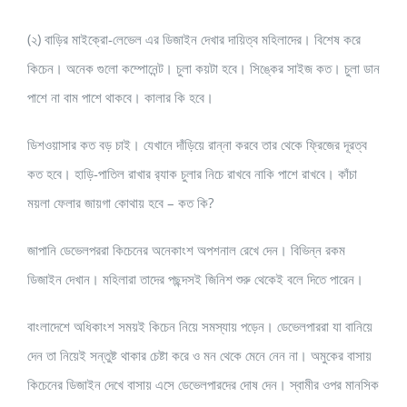
(২) বাড়ির মাইক্রো-লেভেল এর ডিজাইন দেখার দায়িত্ব মহিলাদের। বিশেষ করে
কিচেন। অনেক গুলো কম্পোনেন্ট। চুলা কয়টা হবে। সিঙ্কের সাইজ কত। চুলা ডান
পাশে না বাম পাশে থাকবে। কালার কি হবে।
ডিশওয়াসার কত বড় চাই। যেখানে দাঁড়িয়ে রান্না করবে তার থেকে ফ্রিজের দূরত্ব
কত হবে। হাড়ি-পাতিল রাখার র‍্যাক চুলার নিচে রাখবে নাকি পাশে রাখবে। কাঁচা
ময়লা ফেলার জায়গা কোথায় হবে – কত কি?
জাপানি ডেভেলপররা কিচেনের অনেকাংশ অপশনাল রেখে দেন। বিভিন্ন রকম
ডিজাইন দেখান। মহিলারা তাদের পছন্দসই জিনিশ শুরু থেকেই বলে দিতে পারেন।
বাংলাদেশে অধিকাংশ সময়ই কিচেন নিয়ে সমস্যায় পড়েন। ডেভেলপাররা যা বানিয়ে
দেন তা নিয়েই সন্তুষ্ট থাকার চেষ্টা করে ও মন থেকে মেনে নেন না। অমুকের বাসায়
কিচেনের ডিজাইন দেখে বাসায় এসে ডেভেলপারদের দোষ দেন। স্বামীর ওপর মানসিক