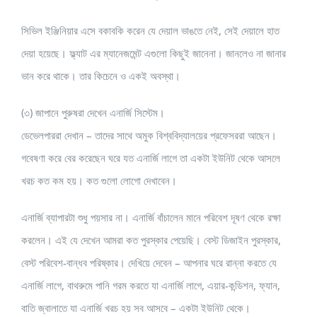
সিভিল ইঞ্জিনিয়ার এসে বকাবকি করেন যে দেয়াল ভাঙতে নেই, সেই দেয়ালে হাত
দেয়া হয়েছে। ফ্ল্যাট এর ম্যানেজমেন্ট এগুলো কিছুই জানেনা। জানলেও না জানার
ভান করে থাকে। তার কিচেনে ও একই অবস্থা।
(৩) জাপানে পুরুষরা দেখেন এনার্জি সিস্টেম।
ডেভেলপাররা দেখান – তাদের সাথে অমুক বিশ্ববিদ্যালয়ের প্রফেসররা আছেন।
গবেষণা করে বের করেছেন ঘরে যত এনার্জি লাগে তা একটা ইউনিট থেকে আসলে
খরচ কত কম হয়। কত গুলো লোগো দেখাবেন।
এনার্জি ব্যাপারটা শুধু পয়সার না। এনার্জি বাঁচালেন মানে পরিবেশ দূষণ থেকে রক্ষা
করলেন। এই যে দেখেন আমরা কত পুরস্কার পেয়েছি। বেস্ট ডিজাইন পুরস্কার,
বেস্ট পরিবেশ-বান্ধব পরিষ্কার। দেখিয়ে দেবেন – আপনার ঘরে রান্না করতে যে
এনার্জি লাগে, বাথরুমে পানি গরম করতে যা এনার্জি লাগে, এয়ার-কন্ডিশন, ফ্যান,
বাতি জ্বালাতে যা এনার্জি খরচ হয় সব আসবে – একটা ইউনিট থেকে।