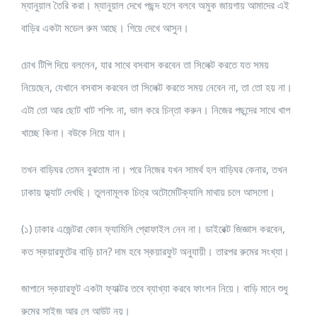
ম্যানুয়াল তৈরি করা। ম্যানুয়াল দেখে পছন্দ হলে বলবে অমুক জায়গায় আমাদের এই
বাড়ির একটা মডেল রুম আছে। গিয়ে দেখে আসুন।
চোখ টিপি দিয়ে বললেন, যার সাথে বসবাস করবেন তা সিলেক্ট করতে যত সময়
নিয়েছেন, যেখানে বসবাস করবেন তা সিলেক্ট করতে সময় নেবেন না, তা তো হয় না।
এটা তো আর ছোট খাট শপিং না, ভাল করে চিন্তা করুন। নিজের পছন্দের সাথে খাপ
খাচ্ছে কিনা। বউকে নিয়ে যান।
তখন বাড়িঘর তেমন বুঝতাম না। পরে নিজের যখন সামর্থ হল বাড়িঘর কেনার, তখন
ঢাকায় ফ্ল্যাট দেখছি। তুলনামূলক চিত্র অটোমেটিক্যালি মাথায় চলে আসলো।
(১) ঢাকার এজেন্টরা কোন ফ্যামিলি প্রোফাইল নেন না। ডাইরেক্ট জিজ্ঞাস করবেন,
কত স্কয়ারফুটের বাড়ি চান? দাম হবে স্কয়ারফুট অনুযায়ী। তারপর রুমের সংখ্যা।
জাপানে স্কয়ারফুট একটা ফ্যাক্টর তবে ব্যাখ্যা করবে ফাংশন নিয়ে। বাড়ি মানে শুধু
রুমের সাইজ আর লে আউট নয়।