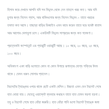
হিসাব করে দেখাবে আপনি যদি সব বিদ্যুৎ থেকে নেন তাহলে খরচ কত। আর যদি
চুলার জন্য নিলেন গ্যাস, আর বাকিগুলোর জন্য নিলেন বিদ্যুৎ – তাতে খরচের
তফাত কত আসে। তাছাড়া বাড়ির ডিজাইন এমন ভাবে করেন তাতে ঘরে যথেষ্ট বাতাস
আর আলোর খেলাধুলা চলে। একচিমটি বিদ্যুৎ সাশ্রয়ের জন্য কত গবেষণা।
প্রত্যেকটা কম্পোনেন্ট এর গ্যারান্টি ওয়ারান্টি আছে। ১০ বছর, ২০ বছর, ২৫ বছর,
১০০ বছর।
অধিকাংশ একা বাড়ি গুলোতে কোন না কোন উপায়ে রূপান্তর যোগ্য শক্তির উৎস
থাকে। যেমন ধরুন সোলার প্যানেল।
টয়লেটের ট্যাঙ্কের ওপরে থাকে ছোট একটা বেসিন। উচ্চতা এমন যেন টয়লেট শেষে
হাত ধোয়া যায়। যেহেতু ওয়াস্লেট ব্যবহার করছেন তাতে হাত তেমন ময়লা হয়না।
তবু ও টয়লেট শেষে হাত ধোঁয়া জরুরি। হাত ধোঁয়া পানি গুলো টয়লেট ট্যাঙ্কে জমা