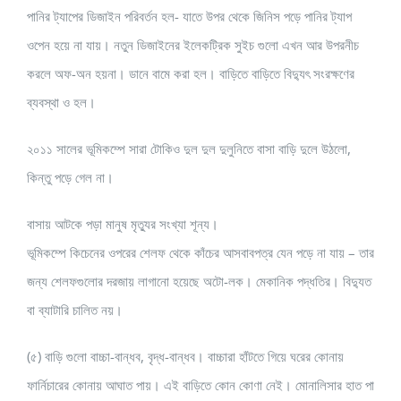
পানির ট্যাপের ডিজাইন পরিবর্তন হল- যাতে উপর থেকে জিনিস পড়ে পানির ট্যাপ
ওপেন হয়ে না যায়। নতুন ডিজাইনের ইলেকট্রিক সুইচ গুলো এখন আর উপরনীচ
করলে অফ-অন হয়না। ডানে বামে করা হল। বাড়িতে বাড়িতে বিদ্যুৎ সংরক্ষণের
ব্যবস্থা ও হল।
২০১১ সালের ভূমিকম্পে সারা টোকিও দুল দুল দুলুনিতে বাসা বাড়ি দুলে উঠলো,
কিন্তু পড়ে গেল না।
বাসায় আটকে পড়া মানুষ মৃত্যুর সংখ্যা শূন্য।
ভূমিকম্পে কিচেনের ওপরের শেলফ থেকে কাঁচের আসবাবপত্র যেন পড়ে না যায় – তার
জন্য শেলফগুলোর দরজায় লাগানো হয়েছে অটো-লক। মেকানিক পদ্ধতির। বিদ্যুত
বা ব্যাটারি চালিত নয়।
(৫) বাড়ি গুলো বাচ্চা-বান্ধব, বৃদ্ধ-বান্ধব। বাচ্চারা হাঁটতে গিয়ে ঘরের কোনায়
ফার্নিচারের কোনায় আঘাত পায়। এই বাড়িতে কোন কোণা নেই। মোনালিসার হাত পা