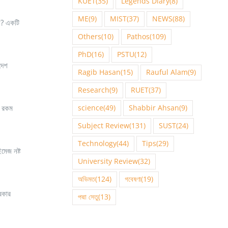
KUET
(35)
Legends Diary
(8)
ME
(9)
MIST
(37)
NEWS
(88)
ছে? একটি
Others
(10)
Pathos
(109)
PhD
(16)
PSTU
(12)
দেশ
Ragib Hasan
(15)
Rauful Alam
(9)
Research
(9)
RUET
(37)
া রকম
science
(49)
Shabbir Ahsan
(9)
Subject Review
(131)
SUST
(24)
Technology
(44)
Tips
(29)
মেজ নষ্ট
University Review
(32)
অভিমত
(124)
গবেষণা
(19)
িকার
পদ্মা সেতু
(13)