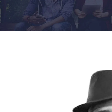
View
Larger
Image