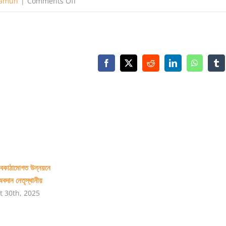
on
Mamun
|
Comments Off
দেশের
ইমেজ
কী,
কী
Facebook
X
Reddit
LinkedIn
WhatsAp
Tu
করলে
নষ্ট
হয়?
বকাঠামোগত উন্নয়নে
অবদান নেতৃস্থানীয়
t 30th, 2025