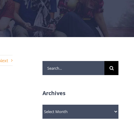
Next
Search
for:
Archives
Archives