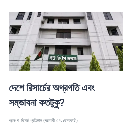
View
Larger
Image
দেশে রিসার্চের অগ্রগতি এবং
সম্ভাবনা কতটুকু?
প্রসংগ- রিসার্চ প্রতিষ্ঠান (সরকারী এবং বেসরকারী)