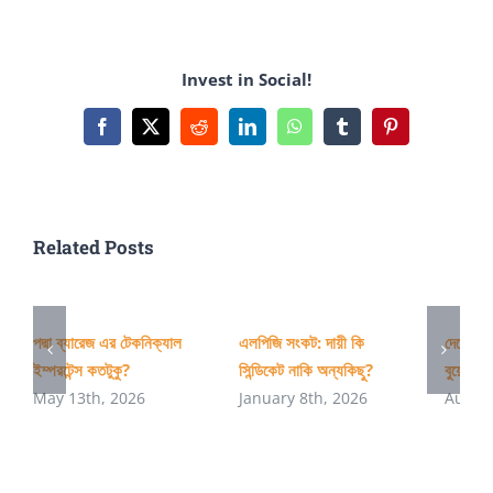
রিসার্চের
অগ্রগতি
Invest in Social!
এবং
সম্ভাবনা
Facebook
X
Reddit
LinkedIn
WhatsApp
Tumblr
Pinterest
কতটুকু?
Related Posts
পদ্মা ব্যারেজ এর টেকনিক্যাল
এলপিজি সংকট: দায়ী কি
দেশের অ
ইম্পরটেন্স কতটুকু?
সিন্ডিকেট নাকি অন্যকিছু?
বুয়েটের 
May 13th, 2026
January 8th, 2026
August