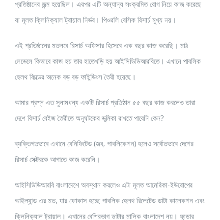
প্রতিষ্ঠানের জন্ম হয়েছিল। এরপর এটি অন্যান্য সংক্রমিত রোগ নিয়ে কাজ করেছে
যা মূলত ক্লিনিক্যাল ট্রায়াল নির্ভর। পিওরলি বেসিক রিসার্চ মুখ্য নয়।
এই প্রতিষ্ঠানের মতলবে রিসার্চ অফিসার হিসেবে এক বছর কাজ করেছি। মাঠ
লেভেলে কিভাবে কাজ হয় তার হাতেখড়ি হয় আইসিডিডিআরবিতে। এখানে পাবলিক
হেলথ ফিল্ডের অনেক বড় বড় ফাইন্ডিংস তৈরী হয়েছে।
আমার প্রশ্ন এত সুনামধন্য একটি রিসার্চ প্রতিষ্ঠান ৫৫ বছর কাজ করলেও তারা
দেশে রিসার্চ বেইজ তৈরীতে অনুঘটকের ভূমিকা রাখতে পারেনি কেন?
ব্যক্তিগতভাবে এখানে বেনিফিটেড (জব, পাবলিকেশন) হলেও সর্বোতভাবে দেশের
রিসার্চ সেক্টরকে আগাতে কাজ করেনি।
আইসিডিডিআরবি বাংলাদেশে অবস্থান করলেও এটা মূলত আমেরিকা-ইউরোপের
আইল্যান্ড এর মত, যার ফোকাস হচ্ছে পাবলিক হেলথ রিলেটেড ডাটা কালেকশন এবং
ক্লিনিক্যাল ট্রায়াল। এখানের বেশিরভাগ ডাটার মালিক বাংলাদেশ নয়। ফান্ডার