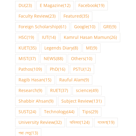
DU
(23)
E Magazine
(12)
Facebook
(19)
Faculty Review
(23)
Featured
(35)
Foreign Scholarship
(61)
Google
(10)
GRE
(9)
HSC
(19)
IUT
(14)
Kamrul Hasan Mamun
(26)
KUET
(35)
Legends Diary
(8)
ME
(9)
MIST
(37)
NEWS
(88)
Others
(10)
Pathos
(109)
PhD
(16)
PSTU
(12)
Ragib Hasan
(15)
Rauful Alam
(9)
Research
(9)
RUET
(37)
science
(49)
Shabbir Ahsan
(9)
Subject Review
(131)
SUST
(24)
Technology
(44)
Tips
(29)
University Review
(32)
অভিমত
(124)
গবেষণা
(19)
পদ্মা সেতু
(13)