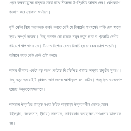
প্রেস কনফারেন্সের মাধ্যমে মাঝে মাঝে নীজদের উপস্থিতির জানান দেয়। বেশিরভাগ
প্রকাশ করে লোকাল জার্নালে।
কৃষি সেক্টর নিয়ে অনেককে বড়াই করতে দেখি যে রিসার্চের মাধ্যমেই নাকি দেশ খাদ্যে
স্বয়ং-সম্পূর্ন হয়েছে। কিছু অবদান তো রয়েছে নতুন নতুন জাত বা প্রজাতি দেশীয়
পরিবেশে খাপ খাওয়াতে। উন্নত বিশ্বের যেমন রিসার্চ হয় সেরকম চোখে পড়েনি।
বর্তমানে হয়ত কেউ কেউ চেষ্টা করছে।
আমার জীবনের একটা বড় অংশ কেটেছে বিএডিসি’র খামারে আব্বার চাকুরীর সুবাধে।
কিছু নতুন ভ্যারাইটি কৃষিতে যোগ হলেও আশানুরূপ বলা কঠিন। প্রযুক্তি ডেভেলোপ
হয়েছে উন্নতদেশগুলোতে।
আমাদের উন্নতির মানদন্ড হওয়া উচিত অন্যান্য উন্নয়নশীল দেশের(যেমন
থাইল্যান্ড, ভিয়েতনাম, ইন্ডিয়া) আলোকে, আফ্রিকার অবহেলিত দেশগুলোর আলোকে
নয়।