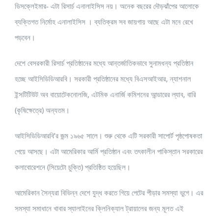
ডিসক্লেইমার- এটা রিসার্চ এনালাইসিস নয়। অনেক বছরের দৌড়ঝাঁপের আলোকে
ব্যক্তিগত নির্মোহ এনালাইসিস । ব্যতিক্রম সব জায়গায় আছে এটা মনে রেখে
পড়বেন।
দেশে বেসরকারী রিসার্চ প্রতিষ্ঠানের মধ্যে আন্তর্জাতিকভাবে সুনামধন্য প্রতিষ্ঠান
হচ্ছে আইসিডিডিআরবি। সরকারী প্রতিষ্ঠানের মধ্যে বিএসআইআর, ন্যাশনাল
ইন্সটিটিউট অব বায়োটেকনোলজি, এটমিক এনার্জি কমিশনের আন্ডারের ল্যাব, বারি
(কৃষিক্ষেত্রে) অন্যতম।
আইসিডিডিআরবি’র জন্ম ১৯৬৫ সালে। শুরু থেকে এটি সরকারী সাপোর্ট পৃষ্ঠপোষকতা
পেয়ে আসছে। এটা আমেরিকার আর্মি প্রতিষ্ঠান এবং তৎকালীন পাকিস্তান সরকারের
কলাবোরেশনে (সিয়েটো চুক্তি) প্রতিষ্ঠিত হয়েছিল।
আমেরিকান সৈন্যরা বিভিন্ন দেশে যুদ্ধ করতে গিয়ে পেটের পীড়ার সমস্যা ভুগে। এর
সমস্যা সমাধানে খাবার স্যালাইনের ক্লিনিক্যাল ট্রায়ালের জন্য মূলত এই