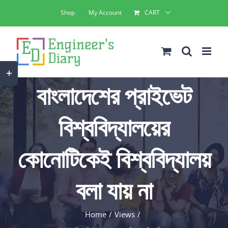
Skip
Shop
My Account
CART
to
content
Toggle
বাংলাদেশের প্রাইভেট
Sliding
Bar
বিশ্ববিদ্যালয়ের
Area
কোনোটিকেই বিশ্ববিদ্যালয়
বলা যায় না
Home
Views