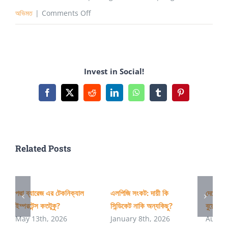
on
অভিমত
|
Comments Off
বাংলাদেশের
প্রাইভেট
বিশ্ববিদ্যালয়ের
Invest in Social!
কোনোটিকেই
বিশ্ববিদ্যালয়
Facebook
X
Reddit
LinkedIn
WhatsApp
Tumblr
Pinterest
বলা
যায়
না
Related Posts
পদ্মা ব্যারেজ এর টেকনিক্যাল
এলপিজি সংকট: দায়ী কি
দেশের অ
ইম্পরটেন্স কতটুকু?
সিন্ডিকেট নাকি অন্যকিছু?
বুয়েটের 
May 13th, 2026
January 8th, 2026
August