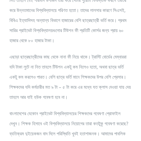
নিত তাহলে যেই পরিমান উপার্জন এরা করে সেটার পুরোটা ফিডব্যাক করলে তরতর
করে উন্নতমানের বিশ্ববিদ্যালয়ে পরিণত হতো। তাদের লালসার কারণে সিএসই,
বিবিএ ইত্যাদিসহ অন্যান্য বিভাগে হাজারের বেশি ছাত্রছাত্রী ভর্তি করে। প্রথম
সারির প্রাইভেট বিশ্ববিদ্যালয়গুলোর টিউশন ফী প্রতিটি কোর্সর জন্য প্রায় ৬০
হাজার থেকে ৮০ হাজার টাকা।
এছাড়া ছাত্রছাত্রীদের কাছ থেকে নানা ফী নিয়ে থাকে। ট্রাস্টি বোর্ডের মেম্বাররা
যদি টাকা লুটে না নিত তাহলে টিউশন একটু কম নিলেও হতো, অথবা ছাত্র ভর্তি
একটু কম করলেও পারত। বেশি ছাত্র ভর্তি মানে শিক্ষকদের উপর বেশি প্রেসার।
শিক্ষকদের যদি কর্মচারীর মত ৯ টা – ৫ টা করে এর মধ্যে যত ক্লাস দেওয়া যায় দেয়
তাহলে আর যাই হউক গবেষণা হবে না।
বাংলাদেশের যেকোন প্রাইভেট বিশ্ববিদ্যালয়ের শিক্ষকদের গবেষণা প্রোফাইল
দেখুন। শিক্ষক হিসাবে ওই বিশ্ববিদ্যালয়ে নিয়োগের তারা কতটুকু গবেষণা করেছে?
ব্যতিক্রম দুইয়েকজন বাদ দিলে পরিস্থিতি খুবই হতাশাজনক। আমাদের পাবলিক