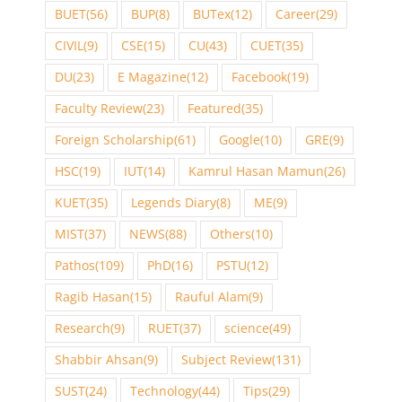
BUET
(56)
BUP
(8)
BUTex
(12)
Career
(29)
CIVIL
(9)
CSE
(15)
CU
(43)
CUET
(35)
DU
(23)
E Magazine
(12)
Facebook
(19)
Faculty Review
(23)
Featured
(35)
Foreign Scholarship
(61)
Google
(10)
GRE
(9)
HSC
(19)
IUT
(14)
Kamrul Hasan Mamun
(26)
KUET
(35)
Legends Diary
(8)
ME
(9)
MIST
(37)
NEWS
(88)
Others
(10)
Pathos
(109)
PhD
(16)
PSTU
(12)
Ragib Hasan
(15)
Rauful Alam
(9)
Research
(9)
RUET
(37)
science
(49)
Shabbir Ahsan
(9)
Subject Review
(131)
SUST
(24)
Technology
(44)
Tips
(29)