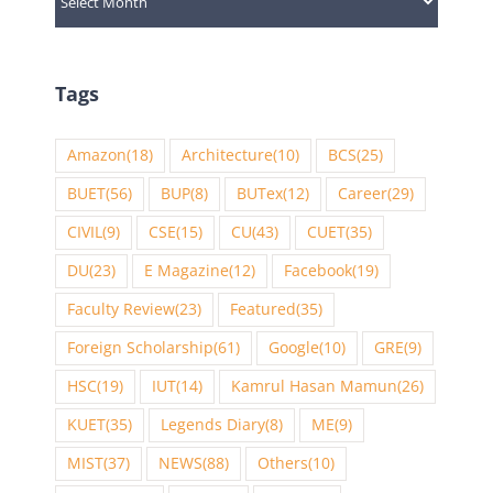
Tags
Amazon
(18)
Architecture
(10)
BCS
(25)
BUET
(56)
BUP
(8)
BUTex
(12)
Career
(29)
CIVIL
(9)
CSE
(15)
CU
(43)
CUET
(35)
DU
(23)
E Magazine
(12)
Facebook
(19)
Faculty Review
(23)
Featured
(35)
Foreign Scholarship
(61)
Google
(10)
GRE
(9)
HSC
(19)
IUT
(14)
Kamrul Hasan Mamun
(26)
KUET
(35)
Legends Diary
(8)
ME
(9)
MIST
(37)
NEWS
(88)
Others
(10)