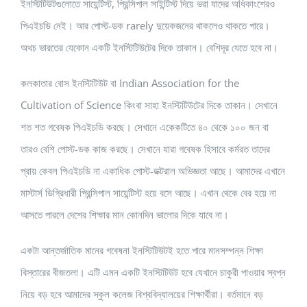
ইনস্টিটিউটগুলোতে সায়েন্টিস্ট, প্রিন্সিপাল সাইন্টিস্ট দিয়ে ভরা যাদের অধিকাংশেরও
পিএইচডি নেই। আর পোস্ট-ডক rarely দুয়েকজনের থাকলেও থাকতে পারে।
অথচ ভারতের যেকোন একটি ইনস্টিটিউটের দিকে তাকান। বেশিদূর যেতে হবে না।
কলকাতার বোস ইনস্টিটিউট বা Indian Association for the
Cultivation of Science কিংবা সাহা ইনস্টিটিউটের দিকে তাকান। সেখানে
শত শত গবেষক পিএইচডি করছে। সেখানে একেকটিতে ৪০ থেকে ১০০ জন বা
তারও বেশি পোস্ট-ডক কাজ করছে। সেখানে যারা গবেষক হিসাবে কর্মরত তাদের
প্রায় কেবল পিএইচডি না একাধিক পোস্ট-ডক্টরাল অভিজ্ঞতা আছে। আমাদের এখানে
মাস্টার্স ডিগ্রিধারী প্রিন্সিপাল সায়েন্টিস্ট হয়ে বসে আছে। এখান থেকে বের হয়ে না
আসতে পারলে দেশের শিক্ষার মান কোনদিন ভালোর দিকে যাবে না।
একটা আন্তর্জাতিক মানের গবেষনা ইনস্টিটিউটই হতে পারে মানসম্পন্ন শিক্ষা
বিস্তারের বীজতলা। এটি এমন একটি ইনস্টিটিউট হবে যেখানে চাকুরী পাওয়ার স্বপ্ন
নিয়ে বড় হবে আমাদের স্কুল কলেজ বিশ্ববিদ্যালয়ের শিক্ষার্থীরা। বর্তমানে বড়