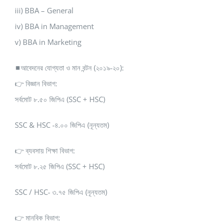
iii) BBA – General
iv) BBA in Management
v) BBA in Marketing
◼আবেদনের যোগ্যতা ও মান বন্টন (২০১৯-২০):
👉 বিজ্ঞান বিভাগ:
সর্বমোট ৮.৫০ জিপিএ (SSC + HSC)
SSC & HSC -৪.০০ জিপিএ (নূন্যতম)
👉 ব্যবসায় শিক্ষা বিভাগ:
সর্বমোট ৮.২৫ জিপিএ (SSC + HSC)
SSC / HSC- ৩.৭৫ জিপিএ (নূন্যতম)
👉 মানবিক বিভাগ: