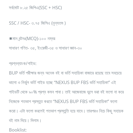
সর্বমোট ৮.২৫ জিপিএ(SSC + HSC)
SSC / HSC- ৩.৭৫ জিপিএ (নূন্যতম )
◼মান বন্টনঃ(MCQ)-১০০ নম্বর
সাধারণ গণিত- ৩৫, ইংরেজী-৩৫ ও সাধারণ জ্ঞান-৩০
প্রশ্নব্যাংক/গাইড:
BUP ভর্তি পরীক্ষার জন্য অনেক বই বা ভর্তি সহায়িকা বাজারে রয়েছে তবে সবচেয়ে
ভালো ও নির্ভুল ভর্তি গাইড হচ্ছে “NEXUS BUP FBS ভর্তি সহায়িকা” এই
গাইডটি থেকে ৯০% প্রশ্ন কমন পাবা। তাই আজেবাজে ভুলে ভরা বই ফলো না করে
নিজেকে শতভাগ প্রস্তুত করতে “NEXUS BUP FBS ভর্তি সহায়িকা” ফলো
করো। এটা ফলো করলেই শতভাগ প্রস্তুতি হয়ে যাবে। তারপরও নিচে কিছু সহায়ক
বই নাম দিয়ে। দিলাম।
Booklist: