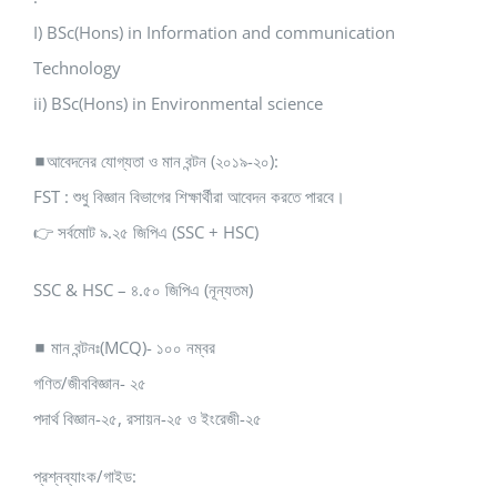
I) BSc(Hons) in Information and communication
Technology
ii) BSc(Hons) in Environmental science
◼আবেদনের যোগ্যতা ও মান বন্টন (২০১৯-২০):
FST : শুধু বিজ্ঞান বিভাগের শিক্ষার্থীরা আবেদন করতে পারবে।
👉 সর্বমোট ৯.২৫ জিপিএ (SSC + HSC)
SSC & HSC – ৪.৫০ জিপিএ (নূন্যতম)
◼ মান বন্টনঃ(MCQ)- ১০০ নম্বর
গণিত/জীববিজ্ঞান- ২৫
পদার্থ বিজ্ঞান-২৫, রসায়ন-২৫ ও ইংরেজী-২৫
প্রশ্নব্যাংক/গাইড: