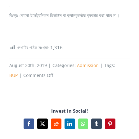
.
বিঃদ্রঃ কোনো ইলেক্ট্রনিকস ডিভাইস বা ক্যালকুলেটর ব্যবহার করা যাবে না।
————————————————-
লেখাটির পাঠক সংখ্যা:
1,316
August 20th, 2019
|
Categories:
Admission
|
Tags:
on
BUP
|
Comments Off
বিইউপি
(BUP)
ভর্তি
Invest in Social!
বিজ্ঞপ্তি
২০১৯-২০
Facebook
X
Reddit
LinkedIn
WhatsApp
Tumblr
Pinterest