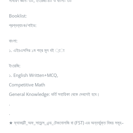
সাধারণ জ্ঞান- ৩০, ইংরেজী-৪০ ও বাংলা- ৩০
Booklist:
প্রশ্নব্যাংক/গাইড:
বাংলা:
১. এইচএসসির ১ম পত্র মূল বই ্ো
ইংরেজি:
১. English Written+MCQ,
Competitive Math
General Knowledge: ভর্তি সহায়িকা থেকে দেখলেই হবে।
.
.
★ ফ্যাকাল্টি_অফ_সায়েন্স_এন্ড_টেকনোলজি বা (FST) এর অন্তর্ভুক্ত বিষয় সমূহ–
.