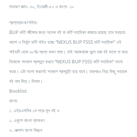
সাধারণ জ্ঞান- ৩০, ইংরেজী-৫০ ও বাংলা- ২০
প্রশ্নব্যাংক/গাইড:
BUP ভর্তি পরীক্ষার জন্য অনেক বই বা ভর্তি সহায়িকা বাজারে রয়েছে তবে সবচেয়ে
ভালো ও নির্ভুল ভর্তি গাইড হচ্ছে “NEXUS BUP FSSS ভর্তি সহায়িকা” এই
গাইডটি থেকে ৯০% প্রশ্ন কমন পাবা। তাই আজেবাজে ভুলে ভরা বই ফলো না করে
নিজেকে শতভাগ প্রস্তুত করতে “NEXUS BUP FSSS ভর্তি সহায়িকা” ফলো
করো। এটা ফলো করলেই শতভাগ প্রস্তুতি হয়ে যাবে। তারপরও নিচে কিছু সহায়ক
বই নাম দিয়ে। দিলাম।
Booklist:
বাংলা:
১. এইচএসসির ১ম পত্র মূল বই ও
২. একুশে বাংলা ব্যাকরণ
৩. নেক্সাস বাংলা বিরচন