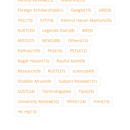
Faculty Review
(23)
Featured
(35)
Foreign Scholarship
(61)
Google
(10)
GRE
(9)
HSC
(19)
IUT
(14)
Kamrul Hasan Mamun
(26)
KUET
(35)
Legends Diary
(8)
ME
(9)
MIST
(37)
NEWS
(88)
Others
(10)
Pathos
(109)
PhD
(16)
PSTU
(12)
Ragib Hasan
(15)
Rauful Alam
(9)
Research
(9)
RUET
(37)
science
(49)
Shabbir Ahsan
(9)
Subject Review
(131)
SUST
(24)
Technology
(44)
Tips
(29)
University Review
(32)
অভিমত
(124)
গবেষণা
(19)
পদ্মা সেতু
(13)