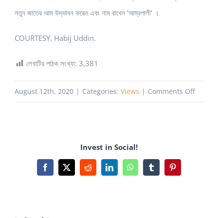
নতুন জাতের আম উদ্ভাবন করেন এবং নাম রাখেন ‘আম্রপালী’ ।
COURTESY. Habij Uddin.
লেখাটির পাঠক সংখ্যা:
3,381
on
August 12th, 2020
|
Categories:
Views
|
Comments Off
আম্রপালি
আমের
নামকরণ
Invest in Social!
যেভাবে
হলো
Facebook
X
Reddit
LinkedIn
WhatsApp
Tumblr
Pinterest