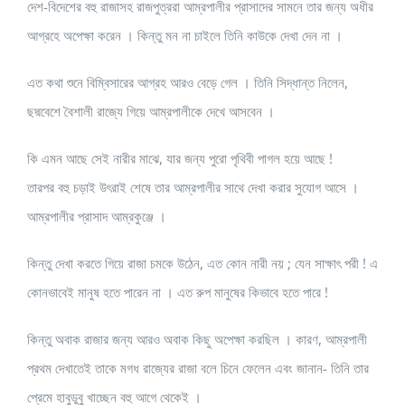
দেশ-বিদেশের বহু রাজাসহ রাজপুত্ররা আম্রপালীর প্রাসাদের সামনে তার জন্য অধীর
আগ্রহে অপেক্ষা করেন । কিন্তু মন না চাইলে তিনি কাউকে দেখা দেন না ।
এত কথা শুনে বিম্বিসারের আগ্রহ আরও বেড়ে গেল । তিনি সিদ্ধান্ত নিলেন,
ছদ্মবেশে বৈশালী রাজ্যে গিয়ে আম্রপালীকে দেখে আসবেন ।
কি এমন আছে সেই নারীর মাঝে, যার জন্য পুরো পৃথিবী পাগল হয়ে আছে !
তারপর বহু চড়াই উৎরাই শেষে তার আম্রপালীর সাথে দেখা করার সুযোগ আসে ।
আম্রপালীর প্রাসাদ আম্রকুঞ্জে ।
কিন্তু দেখা করতে গিয়ে রাজা চমকে উঠেন, এত কোন নারী নয় ; যেন সাক্ষাৎ পরী ! এ
কোনভাবেই মানুষ হতে পারেন না । এত রুপ মানুষের কিভাবে হতে পারে !
কিন্তু অবাক রাজার জন্য আরও অবাক কিছু অপেক্ষা করছিল । কারণ, আম্রপালী
প্রথম দেখাতেই তাকে মগধ রাজ্যের রাজা বলে চিনে ফেলেন এবং জানান- তিনি তার
প্রেমে হাবুডুবু খাচ্ছেন বহু আগে থেকেই ।