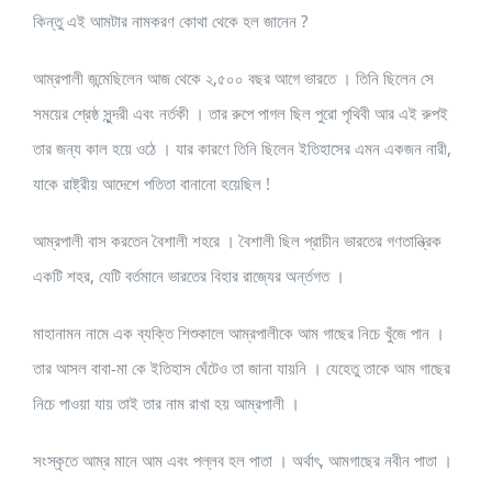
কিন্তু এই আমটার নামকরণ কোথা থেকে হল জানেন ?
আম্রপালী জন্মেছিলেন আজ থেকে ২,৫০০ বছর আগে ভারতে । তিনি ছিলেন সে
সময়ের শ্রেষ্ঠ সুন্দরী এবং নর্তকী । তার রুপে পাগল ছিল পুরো পৃথিবী আর এই রুপই
তার জন্য কাল হয়ে ওঠে । যার কারণে তিনি ছিলেন ইতিহাসের এমন একজন নারী,
যাকে রাষ্ট্রীয় আদেশে পতিতা বানানো হয়েছিল !
আম্রপালী বাস করতেন বৈশালী শহরে । বৈশালী ছিল প্রাচীন ভারতের গণতান্ত্রিক
একটি শহর, যেটি বর্তমানে ভারতের বিহার রাজ্যের অর্ন্তগত ।
মাহানামন নামে এক ব্যক্তি শিশুকালে আম্রপালীকে আম গাছের নিচে খুঁজে পান ।
তার আসল বাবা-মা কে ইতিহাস ঘেঁটেও তা জানা যায়নি । যেহেতু তাকে আম গাছের
নিচে পাওয়া যায় তাই তার নাম রাখা হয় আম্রপালী ।
সংস্কৃতে আম্র মানে আম এবং পল্লব হল পাতা । অর্থাৎ, আমগাছের নবীন পাতা ।