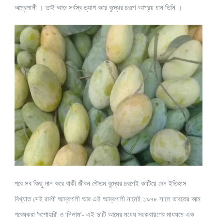
আম্রপালী । তাই আজ সর্বস্ব ত্যাগ করে বুদ্ধের চরণে আশ্রয় চান তিনি ।
পরে সব কিছু দান করে বাকী জীবন গৌতম বুদ্ধের চরণেই কাটিয়ে দেন ইতিহাস
বিখ্যাত সেই রমণী আম্রপালী আর এই আম্রপালী নামেই ১৯৭৮ সালে ভারতের আম
গবেষকরা ‘দশোহরি’ ও ‘নিলাম’- এই দু’টি আমের মধ্যে সংকরায়ণের মাধ্যমে এক