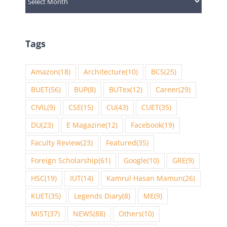
Tags
Amazon
(18)
Architecture
(10)
BCS
(25)
BUET
(56)
BUP
(8)
BUTex
(12)
Career
(29)
CIVIL
(9)
CSE
(15)
CU
(43)
CUET
(35)
DU
(23)
E Magazine
(12)
Facebook
(19)
Faculty Review
(23)
Featured
(35)
Foreign Scholarship
(61)
Google
(10)
GRE
(9)
HSC
(19)
IUT
(14)
Kamrul Hasan Mamun
(26)
KUET
(35)
Legends Diary
(8)
ME
(9)
MIST
(37)
NEWS
(88)
Others
(10)