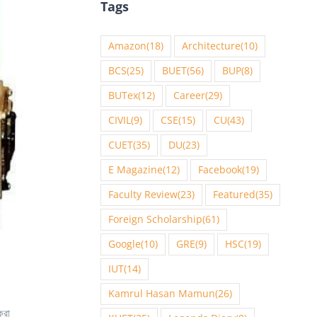
Tags
Amazon
(18)
Architecture
(10)
BCS
(25)
BUET
(56)
BUP
(8)
BUTex
(12)
Career
(29)
CIVIL
(9)
CSE
(15)
CU
(43)
CUET
(35)
DU
(23)
E Magazine
(12)
Facebook
(19)
Faculty Review
(23)
Featured
(35)
Foreign Scholarship
(61)
Google
(10)
GRE
(9)
HSC
(19)
IUT
(14)
Kamrul Hasan Mamun
(26)
করা