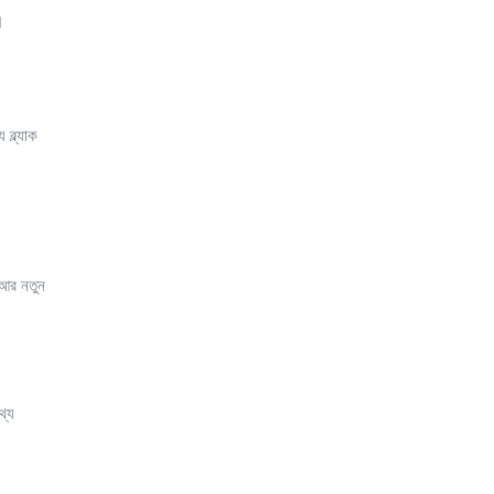
।
ব্ল্যাক
ে আর নতুন
থ্য