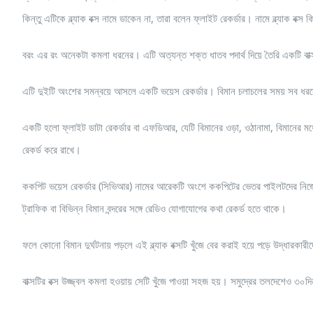
কিন্তু এটিকে ব্ল্যাক বক্স নামে ডাকেন না, তারা বলেন ফ্লাইট রেকর্ডার। নামে ব্ল্যাক বক
বরং এর রং অনেকটা কমলা ধরনের। এটি অত্যন্ত শক্ত ধাতব পদার্থ দিয়ে তৈরি একটি বাক্
এটি দুইটি অংশের সমন্বয়ে আসলে একটি ভয়েস রেকর্ডার। বিমান চলাচলের সময় সব ধরনে
একটি হলো ফ্লাইট ডাটা রেকর্ডার বা এফডিআর, যেটি বিমানের ওড়া, ওঠানামা, বিমানের মধ্যের
রেকর্ড করে রাখে।
ককপিট ভয়েস রেকর্ডার (সিভিআর) নামের আরেকটি অংশে ককপিটের ভেতর পাইলটদের নিজেদের 
ট্রাফিক বা বিভিন্ন বিমান বন্দরের সঙ্গে রেডিও যোগাযোগের কথা রেকর্ড হতে থাকে।
ফলে কোনো বিমান দুর্ঘটনায় পড়লে এই ব্ল্যাক বক্সটি খুঁজে বের করাই হয়ে পড়ে উদ্ধারক
বাক্সটির বক্স উজ্জ্বল কমলা হওয়ায় সেটি খুঁজে পাওয়া সহজ হয়। সমুদ্রের তলদেশেও ৩০দি