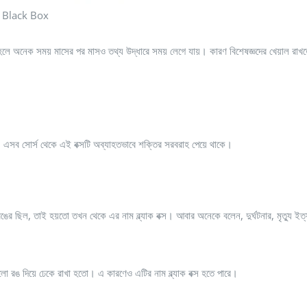
Black Box
্ত হলে অনেক সময় মাসের পর মাসও তথ্য উদ্ধারে সময় লেগে যায়। কারণ বিশেষজ্ঞদের খেয়াল রাখত
ি। এসব সোর্স থেকে এই বক্সটি অব্যাহতভাবে শক্তির সরবরাহ পেয়ে থাকে।
িল, তাই হয়তো তখন থেকে এর নাম ব্ল্যাক বক্স। আবার অনেকে বলেন, দুর্ঘটনার, মৃত্যু ইত্
ালো রঙ দিয়ে ঢেকে রাখা হতো। এ কারণেও এটির নাম ব্ল্যাক বক্স হতে পারে।