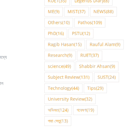
KUET
(35)
Legends Diary
(8)
ME
(9)
MIST
(37)
NEWS
(88)
Others
(10)
Pathos
(109)
PhD
(16)
PSTU
(12)
Ragib Hasan
(15)
Rauful Alam
(9)
Research
(9)
RUET
(37)
মধ্যে
science
(49)
Shabbir Ahsan
(9)
Subject Review
(131)
SUST
(24)
রোল
Technology
(44)
Tips
(29)
University Review
(32)
অভিমত
(124)
গবেষণা
(19)
পদ্মা সেতু
(13)