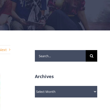
Next
Search
for:
Archives
Archives