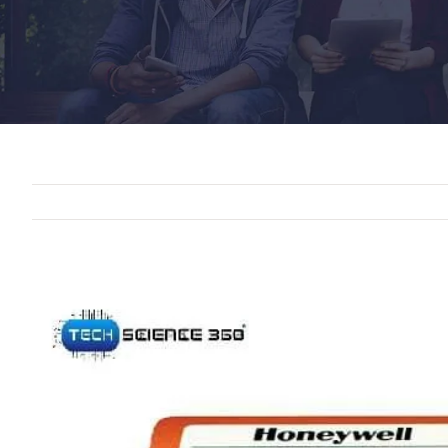
View
Larger
Image