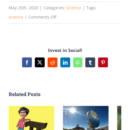
May 25th, 2020
|
Categories:
Science
|
Tags:
on
science
|
Comments Off
The
Geothermal
Energy
Invest in Social!
–
আগামীকাল
Facebook
X
Reddit
LinkedIn
WhatsApp
Tumblr
Pinterest
এর
শক্তির
উৎস!
Related Posts