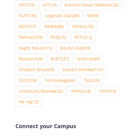
HSC
(19)
IUT
(14)
Kamrul Hasan Mamun
(26)
KUET
(35)
Legends Diary
(8)
ME
(9)
MIST
(37)
NEWS
(88)
Others
(10)
Pathos
(109)
PhD
(16)
PSTU
(12)
Ragib Hasan
(15)
Rauful Alam
(9)
Research
(9)
RUET
(37)
science
(49)
Shabbir Ahsan
(9)
Subject Review
(131)
SUST
(24)
Technology
(44)
Tips
(29)
University Review
(32)
অভিমত
(124)
গবেষণা
(19)
পদ্মা সেতু
(13)
Connect your Campus