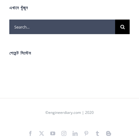
এখানে খুঁজুন
Search
for:
পেমেন্ট সিস্টেম
©engineerdiary.com | 2020
Facebook
X
YouTube
Instagram
LinkedIn
Pinterest
Tumblr
Blogger