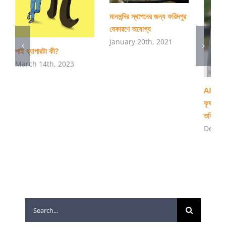
মানমন্দির স্থাপনের জন্য ফরিদপুর
যেকারণে অযোগ্য
January 20th, 2021
পাই ব্যাপারটা কী?
March 14th, 2023
AI ব্যবহ
কৃষ্ণগহ্
তনিমা
Decem
Search
for: