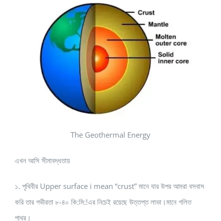
The Geothermal Energy
এখন আসি সীমাবদ্ধতায়
১. পৃথিবীর Upper surface i mean “crust” মানে যার উপর আমরা বসবাস
করি তার গভীরতা ৮-৪০ কি:মি:!এর নিচেই রয়েছে উত্তপ্ত লাভা।মানে গলিত
পাথর।