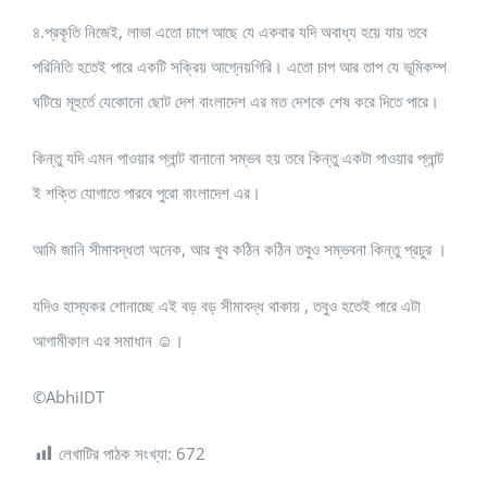
৪.প্রকৃতি নিজেই, লাভা এতো চাপে আছে যে একবার যদি অবাধ্য হয়ে যায় তবে
পরিনিতি হতেই পারে একটি সক্রিয় আগ্নেয়গিরি। এতো চাপ আর তাপ যে ভূমিকম্প
ঘটিয়ে মূহুর্তে যেকোনো ছোট দেশ বাংলাদেশ এর মত দেশকে শেষ করে দিতে পারে।
কিন্তু যদি এমন পাওয়ার প্লান্ট বানানো সম্ভব হয় তবে কিন্তু একটা পাওয়ার প্লান্ট
ই শক্তি যোগাতে পারবে পুরো বাংলাদেশ এর।
আমি জানি সীমাবদ্ধতা অনেক, আর খুব কঠিন কঠিন তবুও সম্ভবনা কিন্তু প্রচুর ।
যদিও হাস্যকর শোনাচ্ছে এই বড় বড় সীমাবদ্ধ থাকায় , তবুও হতেই পারে এটা
আগামীকাল এর সমাধান ☺।
©AbhiIDT
লেখাটির পাঠক সংখ্যা:
672