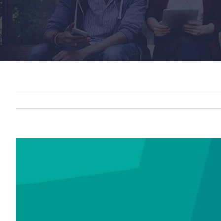
View
Larger
Image