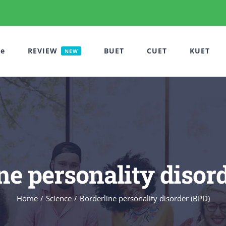
e
REVIEW
BUET
CUET
KUET
NEW
ne personality disor
Home
Science
Borderline personality disorder (BPD)