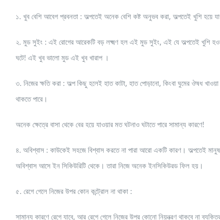
১. খুব বেশি আবেগ প্রবনতা : অল্পতেই অনেক বেশি কষ্ট অনুভব করা, অল্পতেই খুশি হয়ে 
২. মুড সুইং : এই রোগের আরেকটি বড় লক্ষ্মণ হল এই মুড সুইং, এই যে অল্পতেই খুশি হওয়া 
ঘটে! এই খুব ভালো মুড এই খুব খারাপ ।
৩. নিজের ক্ষতি করা : অল্প কিছু হলেই হাত কাটা, হাত পোড়ানো, কিংবা ঘুমের ঔষধ খাওয়
থাকতে পারে।
অনেক ক্ষেত্রে বাসা থেকে বের হয়ে যাওয়ার মত ঘটনাও ঘটাতে পারে সামান্য কারণে!
৪. অবিশ্বাস : কাউকেই সহজে বিশ্বাস করতে না পারা আরো একটি কারণ। অল্পতেই মানুষ 
অবিশ্বাস আসে ইন সিকিউরিটি থেকে। তারা নিজে অনেক ইনসিকিউরড ফিল হয়।
৫. রেগে গেলে নিজের উপর কোন কন্ট্রোল না থাকা :
সামান্য কারণে রেগে যাবে, আর রেগে গেলে নিজের উপর কোনো নিয়ন্ত্রণ থাকবে না ব্যক্