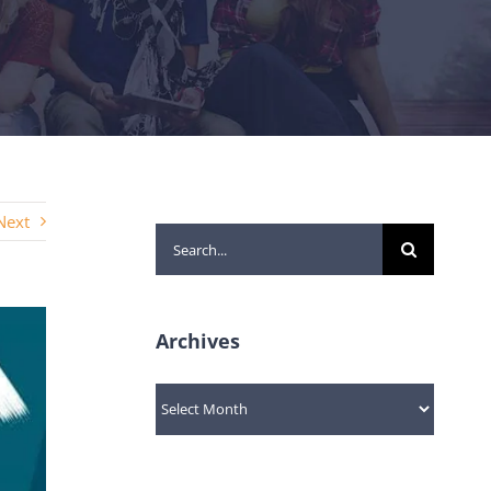
Next
Search
for:
Archives
Archives