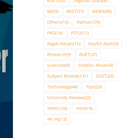
KUET
(35)
Legends Diary
(8)
ME
(9)
MIST
(37)
NEWS
(88)
Others
(10)
Pathos
(109)
PhD
(16)
PSTU
(12)
Ragib Hasan
(15)
Rauful Alam
(9)
Research
(9)
RUET
(37)
science
(49)
Shabbir Ahsan
(9)
Subject Review
(131)
SUST
(24)
Technology
(44)
Tips
(29)
University Review
(32)
অভিমত
(124)
গবেষণা
(19)
পদ্মা সেতু
(13)