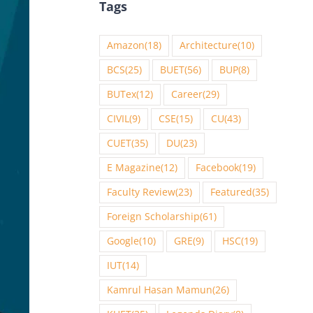
Tags
Amazon
(18)
Architecture
(10)
BCS
(25)
BUET
(56)
BUP
(8)
BUTex
(12)
Career
(29)
CIVIL
(9)
CSE
(15)
CU
(43)
CUET
(35)
DU
(23)
E Magazine
(12)
Facebook
(19)
Faculty Review
(23)
Featured
(35)
Foreign Scholarship
(61)
Google
(10)
GRE
(9)
HSC
(19)
IUT
(14)
Kamrul Hasan Mamun
(26)