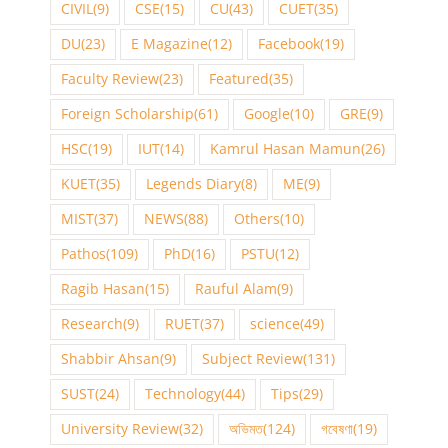
CIVIL
(9)
CSE
(15)
CU
(43)
CUET
(35)
DU
(23)
E Magazine
(12)
Facebook
(19)
Faculty Review
(23)
Featured
(35)
Foreign Scholarship
(61)
Google
(10)
GRE
(9)
HSC
(19)
IUT
(14)
Kamrul Hasan Mamun
(26)
KUET
(35)
Legends Diary
(8)
ME
(9)
MIST
(37)
NEWS
(88)
Others
(10)
Pathos
(109)
PhD
(16)
PSTU
(12)
Ragib Hasan
(15)
Rauful Alam
(9)
Research
(9)
RUET
(37)
science
(49)
Shabbir Ahsan
(9)
Subject Review
(131)
SUST
(24)
Technology
(44)
Tips
(29)
University Review
(32)
অভিমত
(124)
গবেষণা
(19)