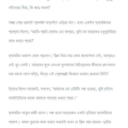
খাইতেছে মিয়া, কি জাদু করলা!’
লজ্জা পেয়ে দুজনই প্রসঙ্গটা সন্তর্পণে এড়িয়ে যান। ছফা একদিন ক্যাথরিনকে
প্রস্তাব দিলেন, ‘আর্টের প্রতি তোমার এত আগ্রহ, তুমি তো তারেকের ডকুমেন্টরিতে
কাজ করতে পারো?’
ক্যাথরিন আকাশ থেকে পড়লেন। ফিল্ম নিয়ে তার কোন জানাশোনা নেই, আগ্রহও
নেই খুব একটা। তারেকের মুখে এসএম সুলতানের বৈচিত্র‍্যময় জীবনের গল্প শুনতে
তার ভালো লাগে সত্যি, কিন্ত এই প্রোজেক্টে কিভাবে অবদান রাখবেন তিনি?
উত্তর দিলেন তারেকই, বললেন, ‘আমাদের তো এডিটিং শুরু হয়েছে, তুমি চাইলে
সাবটাইটেলের কাজে আমাকে সাহায্য করতে পারো।’
ক্যাথরিন সানন্দে রাজী হলেন। শুরু হলো অন্যরকম একটা দুনিয়ায় ক্যাথরিনের
পথচলা। আদম সুরতের কাজ করতে করতেই কখন যে ফিল্ম আর তারেক- দুটোর