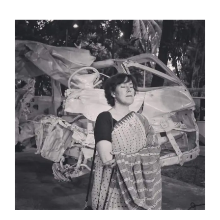
View
Larger
Image