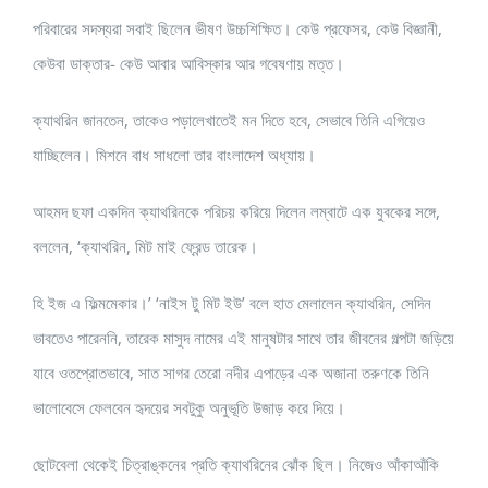
পরিবারের সদস্যরা সবাই ছিলেন ভীষণ উচ্চশিক্ষিত। কেউ প্রফেসর, কেউ বিজ্ঞানী,
কেউবা ডাক্তার- কেউ আবার আবিস্কার আর গবেষণায় মত্ত।
ক্যাথরিন জানতেন, তাকেও পড়ালেখাতেই মন দিতে হবে, সেভাবে তিনি এগিয়েও
যাচ্ছিলেন। মিশনে বাধ সাধলো তার বাংলাদেশ অধ্যায়।
আহমদ ছফা একদিন ক্যাথরিনকে পরিচয় করিয়ে দিলেন লম্বাটে এক যুবকের সঙ্গে,
বললেন, ‘ক্যাথরিন, মিট মাই ফ্রেন্ড তারেক।
হি ইজ এ ফিল্মমেকার।’ ‘নাইস টু মিট ইউ’ বলে হাত মেলালেন ক্যাথরিন, সেদিন
ভাবতেও পারেননি, তারেক মাসুদ নামের এই মানুষটার সাথে তার জীবনের গল্পটা জড়িয়ে
যাবে ওতপ্রোতভাবে, সাত সাগর তেরো নদীর এপাড়ের এক অজানা তরুণকে তিনি
ভালোবেসে ফেলবেন হৃদয়ের সবটুকু অনুভূতি উজাড় করে দিয়ে।
ছোটবেলা থেকেই চিত্রাঙ্কনের প্রতি ক্যাথরিনের ঝোঁক ছিল। নিজেও আঁকাআঁকি