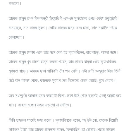
করতেন।
তারেক মাসুদ তখন কিংবদন্তী চিত্রশিল্পী এসএম সুলতানের ওপর একটা ডকুমেন্টরি
বানাচ্ছেন, নাম আদম সুরত। সেটার কাজের জন্য আজ ঢাকা, কাল নড়াইল দৌড়ে
বেড়াচ্ছেন।
তারেক মাসুদ ঢাকায় এলে তার সঙ্গে দেখা হয় ক্যাথরিনের, রাত বাড়ে, আড্ডা জমে।
তারেক মাসুদ খুব ভালো রান্না করতে পারেন, তার হাতের রান্না খেয়ে ক্যাথরিনের
মুগ্ধতা বাড়ে। আহমদ ছফা খানিকটা টের পান সেটা। এটা সেটা অজুহাত দিয়ে তিনি
উঠে যান আড্ডা থেকে, দুজনকে সুযোগ দেন নিজেদের জেনে নেয়ার, বুঝে নেয়ার।
তবে সংস্কৃতি আলাদা হবার কারণেই কিনা, ছফা উঠে গেলে দুজনই একটু আড়ষ্ট হয়ে
যান। আহমদ ছফার নজর এড়ালো না সেটাও।
তিনি দুজনের সাথেই মজা করেন। ক্যাথরিনকে বলেন, ‘ডু ইউ নো, তারেক রিয়েলি
লাইকস ইউ!’ আর তারেক মাসুদকে বলেন, ‘ক্যাথরিন তো তোমার প্রেমে হাবুডুবু