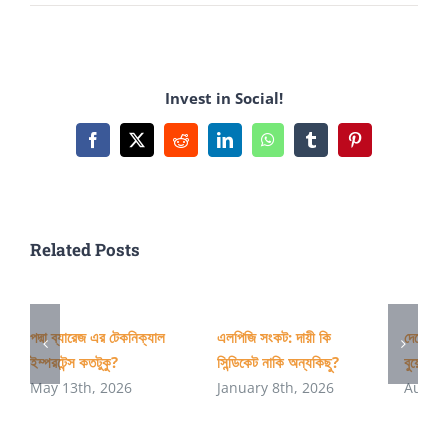
ক্যাথরিন
মাসুদের
ফিরে
Invest in Social!
আসা
Facebook
X
Reddit
LinkedIn
WhatsApp
Tumblr
Pinterest
Related Posts
পদ্মা ব্যারেজ এর টেকনিক্যাল
এলপিজি সংকট: দায়ী কি
দেশের অ
ইম্পরটেন্স কতটুকু?
সিন্ডিকেট নাকি অন্যকিছু?
বুয়েটের 
May 13th, 2026
January 8th, 2026
August