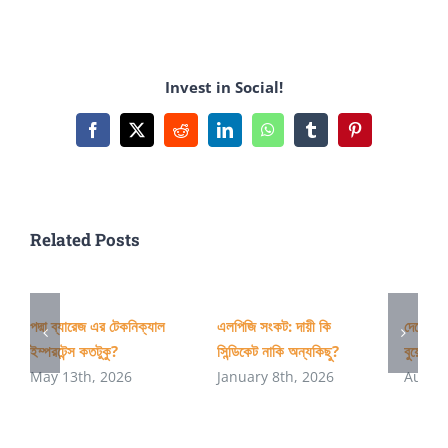
৭৮
জনের
ফেলের
Invest in Social!
দায়
একা
Facebook
X
Reddit
LinkedIn
WhatsApp
Tumblr
Pinterest
ডিপার্টমেন্টের
না
Related Posts
পদ্মা ব্যারেজ এর টেকনিক্যাল
এলপিজি সংকট: দায়ী কি
দেশের অ
ইম্পরটেন্স কতটুকু?
সিন্ডিকেট নাকি অন্যকিছু?
বুয়েটের 
May 13th, 2026
January 8th, 2026
August