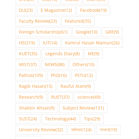
DU
(23)
E Magazine
(12)
Facebook
(19)
Faculty Review
(23)
Featured
(35)
Foreign Scholarship
(61)
Google
(10)
GRE
(9)
HSC
(19)
IUT
(14)
Kamrul Hasan Mamun
(26)
KUET
(35)
Legends Diary
(8)
ME
(9)
MIST
(37)
NEWS
(88)
Others
(10)
Pathos
(109)
PhD
(16)
PSTU
(12)
Ragib Hasan
(15)
Rauful Alam
(9)
Research
(9)
RUET
(37)
science
(49)
Shabbir Ahsan
(9)
Subject Review
(131)
SUST
(24)
Technology
(44)
Tips
(29)
University Review
(32)
অভিমত
(124)
গবেষণা
(19)