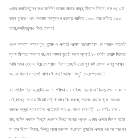
ওভার কনফিডেন্সের কথা ভাবিনি! হাজার হাজার মানুষ,কীভাবে টিকবো,মনে শুধু এই
ভয়ই ঘুরেছে! পরে দেখলাম আল্লাহ র রহমতে জাবিতে ১৫৮১ আর জবিতে ৫০৩
হলো,কনফিডেন্সও ফিরে পেলাম!
এখন আসলো আসল যুদ্ধ,বুয়েট এ এক্সাম! এক্সেস নারভাসনেস এর কারনে কয়েকটা
ম্যাথ মিলাতে পারলাম না,গেল আমার বুয়েটে পড়ার স্বপ্ন! ১৮ তারিখ রেসাল্ট দিয়েছে
আমি তখন বোনের বিয়ে তে গ্রামে ছিলাম,রেসাল্ট দেখে খুব কষ্ট পেলাম,আব্বু আম্মুর
অনেক খারাপ লাগলো! লাগার ই কথা! আমিও কিছুটা ভেঙে পড়লাম!!
২১ তারিখে ছিল রুয়েটের এক্সাম, পরীক্ষা দেয়ার ইচ্ছা ছিলো না কিন্তু তখন ভাবলাম
দেই,কিন্তু কোথাও টিকেট নাই কীভাবে কি করবো, তারপর অনেক খুঁজে তিনজন
কলেজ বন্ধুর সাথে তাদের প্রাইভেট কার এ গেলাম রাজশাহী, ২০ তারিখ রাত ১
টায়,পরদিন সকালে কিছুটা দেখলাম বিগত বছরের প্রশ্ন! ৯ টায় এক্সাম দিলাম,যতটা
যা মনে ছিলো দিলাম, কিন্তু আশা করলাম না,কারন বুয়েটের এক্সাম এর পর আর বই