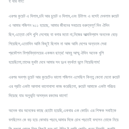
ই ধরি নাই!
এরপর কুয়েট এ দিলাম,চবি আর চুয়েট ও দিলাম,এবং চিটাগং এ বসেই দেখলাম রুয়েট
এ আমার পজিশন ৯১১ হয়েছে, আমার জীবনের সবচেয়ে গুরুত্বপূর্ণ দিন ঐদিন
ছিল,এত্তো বেশি খুশি লেগেছে যা বলার মতো না,নিজের আত্মবিশ্বাস অননেক বেড়ে
গিয়েছিল,এতোদিন আমি কিছুই ছিলাম না আজ আমি দেশের অন্যতম সেরা
প্রকৌশল বিশ্ববিদ্যালয়ের একজন ছাত্র! আব্বু আম্মু ঐদিন অনেক খুশি
হয়েছিলো,তাদের মুখটা দেখে আমার সব দুঃখ ব্যর্থতা ভুলে গিয়েছিলাম!
এরপর অবশ্য চুয়েট আর কুয়েটেও ভালো পজিশন এসেছিল কিন্তু কেনো যেনো রুয়েট
এর প্রতি একটা আলাদা ভালোবাসা কাজ করেছিলো, রুয়েট আমাকে একটা পরিচয়
দিয়েছে যার অনুভূতি অসম্ভব রকমের ভালো!
অনেক বার অনেকের কাছে ছোটো হয়েছি,একবার এক কোচিং এর শিক্ষক সবাইকে
বলছিলেন কে বড় হয়ে কোথায় পড়বে,আমার দিকে চোখ পড়তেই বললেন তোকে নিয়ে
কি বলবো,তোকে দিয়ে কিছুই হবে না! ঐদিন ই আমি কোচিং ছেড়ে দিয়েছি, কথাটা