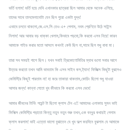
ভর্তি হলাম! ভর্তি হয়ে দেখি এখানকার ছাত্ররা ছিল আমার থেকে অনেক এগিয়ে,
তাদের সাথে তালমেলানোটা যেন ছিল পুরো একটা যুদ্ধ!
এভাবে চলতে থাকলো,জে.এস.সি তেও এ+ পেলাম, নবম শ্রেণিতে উঠে সাইন্স
নিলাম! আর আবার বড় ধাক্কা খেলাম,কিভাবে পড়বো,কি করবো এসব নিয়ে! কারন
আমাকে গাইড করার মতো আসলে কখনই কেউ ছিল না,সাথে ছিল শুধু বাবা মা।
তারা সব সময়ই পাশে ছিল। যখন সবাই ত্রিকোণোমিতির ম্যাথ গুলো সবার আগে
উত্তর করতো তখন আমি ভাবতাম কি এসব সাইন কস,ট্যান! ফিজিক্স কিছুটা বুঝলেও
কেমিস্ট্রি কিছুই পারতাম না! হা করে তাকায়া থাকতাম,কোচিং ছিলো শুধু যাওয়া
আসার জন্য! কান্না পেতো খুব কীভাবে কি করবো এসব ভেবে!
আমার জীবনের টার্নিং পয়েন্ট টা ছিলো ক্লাস টেন এ!! আমাদের এলাকায় সুমন ভাই
ফিসিক্স কেমিস্ট্রি পড়াতো কিন্তু নতুন নতুন শুরু তখন,এক বন্ধুর কথায়ই গেলাম
ক্লাস করলাম! ভাই এত্তো ভালো বুঝাতেন যে খুব অল্প কয়দিনে বুঝলাম যে আমাকে