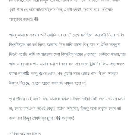
খুবই গায়ে লেগেছিলো!ভেবেছিলাম কিছু একটা করেই দেখাবো,করে দেখিয়েছি
আল্লাহর রহমতে 😄
আব্বু আমাকে একবার ভর্তি কোচিং এর রেসাল্ট দেখে বলেছিলো কয়েকটা নিচের সারির
বিশ্ববিদ্যালয়ের ফর্ম নিতে, আমাকে দিয়ে নাকি ভালো কিছু হবে না,ঐদিন আব্বুকে
ডিরেক্ট বলেছি আমি বাংলাদেশের সেরা বিশ্ববিদ্যালয়ের যেকোনো একটাতে পড়বো,আর
আজ আব্বু যাকে পায় আমার কথা গর্ব করে বলে তার ছেলে ইন্জিনিয়ারিংএ পড়ে,শুনতে
ভালো লাগে😄 আম্মু প্রথম থেকে শেষ পুরোটা সময় আমার পাশে ছিলো আমাকে
উৎসাহ দিয়েছে, নাহলে হয়তো কখনওই সম্ভব হতো না!
পুরো জীবনে যেই একটা কথা আমাকে কখনও থামতে দেইনি সেটা হলো- থামলে চলবে
না, চলতে হবে,শেষ দেখেই ছাড়ব! হতাশা আসবেই, কিন্তু আশা ছাড়লে চলবে না!
কারন সব কিছুর শেষটা খুব সুন্দর।😄 ধন্যবাদ!
সাব্বির আহমেদ রিফাত