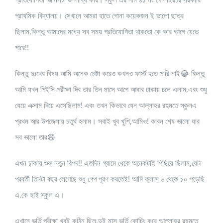
প্রাথমিক বিদ্যালয়। সেখানে আমরা হাতে গোনা কয়েকজন ই ভালো ছাত্র
ছিলাম,কিন্তু আমাদের মধ্যে সব সময় প্রতিযোগিতা থাকতো কে কার আগে যেতে
পারে!!
কিন্তু দুঃখের বিষয় আমি অনেক চেষ্টা করেও কখনও ফার্স্ট হতে পারি নাই😂 কিন্তু
আমি যখন পিইসি পরীক্ষা দিব তার তিন মাসে আগে আবার ঢাকায় চলে এলাম,এবং শুধু
যেয়ে এক্সাম দিয়ে এসেছিলাম! এবং তখন কিভাবে যেন আল্লাহর রহমতে স্কুলএ
প্রথম আর উপজেলায় চতুর্থ হলাম। সবাই খুব খুশি,আমিও! কারন শেষ ভালো যার
সব ভালো তার😄
এখন ঢাকায় শুরু নতুন বিপদ!! এতদিন গ্রামে থেকে অনেকটাই পিছিয়ে ছিলাম,যেটা
পরবর্তী তিনটা বছর লেগেছে শুধু গেপ পূরণ করতেই! আমি ক্লাস ৬ থেকে ১০ পড়েছি
এ.কে হাই স্কুল এ।
এখানে ভর্তি পরীক্ষা খুবই কঠিন ছিল,দুই মাস ভর্তি কোচিং করে আল্লাহর রহমতে