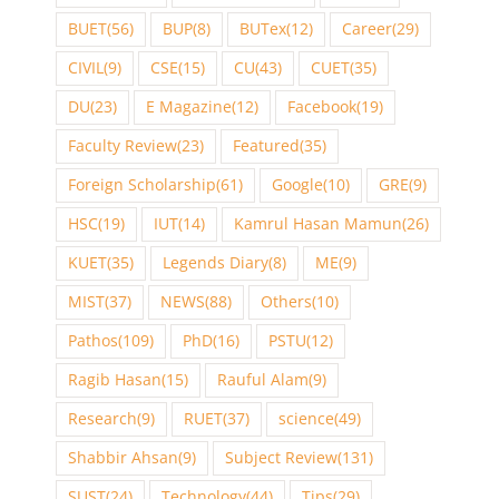
BUET
(56)
BUP
(8)
BUTex
(12)
Career
(29)
CIVIL
(9)
CSE
(15)
CU
(43)
CUET
(35)
DU
(23)
E Magazine
(12)
Facebook
(19)
Faculty Review
(23)
Featured
(35)
Foreign Scholarship
(61)
Google
(10)
GRE
(9)
HSC
(19)
IUT
(14)
Kamrul Hasan Mamun
(26)
KUET
(35)
Legends Diary
(8)
ME
(9)
MIST
(37)
NEWS
(88)
Others
(10)
Pathos
(109)
PhD
(16)
PSTU
(12)
Ragib Hasan
(15)
Rauful Alam
(9)
Research
(9)
RUET
(37)
science
(49)
Shabbir Ahsan
(9)
Subject Review
(131)
SUST
(24)
Technology
(44)
Tips
(29)