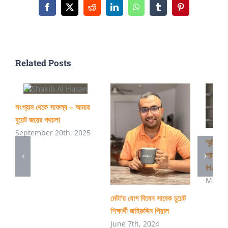
নিয়েই
Facebook
X
Reddit
LinkedIn
WhatsApp
Tumblr
Pinterest
চিন্তা
করতাম।
Related Posts
সংগ্রাম থেকে সাফল্য – আমার
বুয়েট জয়ের পথচলা
September 20th, 2025
স্মৃতিচারণ
প্রাণপ
Haki
March
মেটা’য় যোগ দিলেন সাবেক চুয়েট
শিক্ষার্থী জহিরুদ্দিন পিয়াল
June 7th, 2024