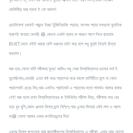
কেমিস্ট্রি আর ম্যাথ ই তো আসল!
ছোটোবেলা থেকেই প্রচন্ড ইচ্ছা ইন্জিনিয়ারিং পড়বো, কলেজ পড়ার সময়তো বুয়েটকে
ক্রাশই বানায়া ফেলছি 😅 কোনো একটা ম্যাথ না পারলে পাশে লিখে রাখতাম
BUET,যাতে ওইটা আরো বেশি গুরুত্ব দেই! শুয়ে বসে শুধু বুয়েট নিয়েই চিন্তা
করতাম।
শুরু হয়ে গেলো ভর্তি পরীক্ষার যুদ্ধ! আমিও শুধু সেরা বিশ্ববিদ্যালয় গুলোর ফর্ম ই
তুলেছিলাম,ভেবেছি এতো কষ্ট করে পড়ালেখা করে ভালো ভার্সিটিতে চান্স না পেলে
পড়ালেখাই ছেড়ে দিব,আর এমনিও প্রাইভেট এ পড়ানোর মতো সামর্থও আমার বাবার
নেই! শুরু হলো ঢাকা বিশ্ববিদ্যালয়ের ক ইউনিটের পরীক্ষা দিয়ে, পরীক্ষার পরে বের
হয়ে খুব খুশি,জোস এক্সাম দিলাম,চান্স নিশ্চিত,পরে এন্সার মিলায়া দেখি পাস ও আসে
না😅 গেলো আমার ওভার কনফিডেন্সের দিন!
এরপর দিলাম জগন্নাথ আর জাহাঙ্গীরনগর বিশ্ববিদ্যালয় এ পরীক্ষা, এবার আর কোনো