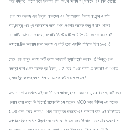
দিয়ে সম্ভব!! ভালো করে পড়লাম এস.এস.সি দিলাম শুধু সমাজে এ+ মিস গেলো!
এখন শুরু কলেজ এর চিন্তা, নটরডেম এর প্রিপারেশন নিলাম না,চান্স ও পাই
নাই,কিন্তু পরে খুব আফসোস হলো যখন দেখলাম অনেক বন্ধু ই চান্স পেলো!
অনলাইন আবেদন করলাম, ওয়েটিং লিস্টে মোটামোটি টপ টেন কলেজ এর সবই
আসলো,ঠিক করলাম ঢাকা কলেজ এ ভর্তি হবো,ওয়েটিং পজিশন ছিল ১২৫০!
শেষে এক বন্ধুর কথায় ভর্তি হলাম আদমজী ক্যান্টনমেন্ট কলেজ এ! কিন্তু এখন
সমস্যা বাসা থেকে অনেক দূর ছিলো, ২ টা বছর যাওয়া আসা তে ভালোই বেগ পেতে
হয়েছে😅 কলেজ,ব্যাচ মিলাতে অনেক কষ্ট করতে হয়েছে!
এভাবে দেখতে দেখতে এইচএসসি চলে আসল,২০১৮ এর ব্যাচ,যারা দিয়েছে এই বছর
এক্সাম তারা জানে কি ছিলো! বায়োলজি ১ম পত্রের MCQ আর ফিসিক্স ২য় পত্রের
CQ!! ফেল করার অবস্থা! শেষে আল্লাহর রহমতে এ+ আসলো তবে ওই দুইটাতেই
এ+ মিস😅 ততদিনে উদ্ভাস এ ভর্তি কোচিং শুরু করে দিয়েছি। রেসাল্টের অবস্থা ও
খুব ভালো না, তখন ভয় আসলো বুয়েটে এক্সাম দিতে পারন কিনা,কারন ফিসিক্স