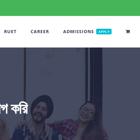
RUET
CAREER
ADMISSIONS
APPLY
গ করি