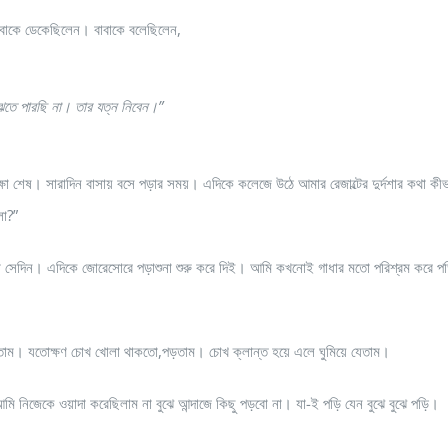
বাবাকে ডেকেছিলেন। বাবাকে বলেছিলেন,
ঝতে পারছি না। তার যত্ন নিবেন।”
ষা শেষ। সারাদিন বাসায় বসে পড়ার সময়। এদিকে কলেজে উঠে আমার রেজাল্টের দুর্দশার কথা কীভ
লো?”
 না সেদিন। এদিকে জোরেসোরে পড়াশুনা শুরু করে দিই। আমি কখনোই গাধার মতো পরিশ্রম করে প
েতাম। যতোক্ষণ চোখ খোলা থাকতো,পড়তাম। চোখ ক্লান্ত হয়ে এলে ঘুমিয়ে যেতাম।
 আমি নিজেকে ওয়াদা করেছিলাম না বুঝে আন্দাজে কিছু পড়বো না। যা-ই পড়ি যেন বুঝে বুঝে পড়ি।