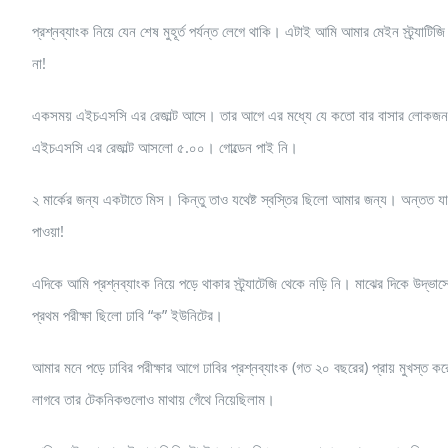
প্রশ্নব্যাংক নিয়ে যেন শেষ মুহূর্ত পর্যন্ত লেগে থাকি। এটাই আমি আমার মেইন স্ট্র্
না!
একসময় এইচএসসি এর রেজাল্ট আসে। তার আগে এর মধ্যে যে কতো বার বাসার লোকজন থেকে,
এইচএসসি এর রেজাল্ট আসলো ৫.০০। গোল্ডেন পাই নি।
২ মার্কের জন্য একটাতে মিস। কিন্তু তাও যথেষ্ট স্বস্তির ছিলো আমার জন্য। অন্তত য
পাওয়া!
এদিকে আমি প্রশ্নব্যাংক নিয়ে পড়ে থাকার স্ট্র্যাটেজি থেকে নড়ি নি। মাঝের দিকে উদ্
প্রথম পরীক্ষা ছিলো ঢাবি “ক” ইউনিটের।
আমার মনে পড়ে ঢাবির পরীক্ষার আগে ঢাবির প্রশ্নব্যাংক (গত ২০ বছরের) প্রায় মুখস্ত 
লাগবে তার টেকনিকগুলোও মাথায় গেঁথে নিয়েছিলাম।