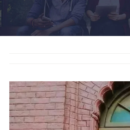
View
Larger
Image