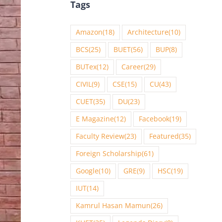
Tags
Amazon
(18)
Architecture
(10)
BCS
(25)
BUET
(56)
BUP
(8)
BUTex
(12)
Career
(29)
CIVIL
(9)
CSE
(15)
CU
(43)
CUET
(35)
DU
(23)
E Magazine
(12)
Facebook
(19)
Faculty Review
(23)
Featured
(35)
Foreign Scholarship
(61)
Google
(10)
GRE
(9)
HSC
(19)
IUT
(14)
Kamrul Hasan Mamun
(26)