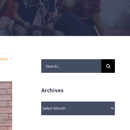
Next
Search
for:
Archives
Archives