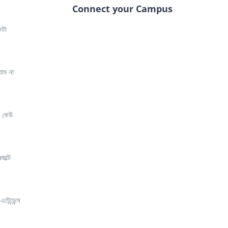
Connect your Campus
কটা
াম না
ে কেউ
াল্ট
েন্ডেন্স