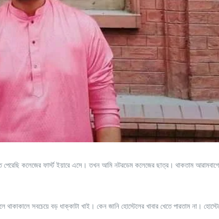
তে পেরেছি কলেজের ফার্স্ট ইয়ারে এসে। তখন আমি নটরডেম কলেজের ছাত্র। থাকতাম আরামবা
লে থাকাকালে সবচেয়ে বড় ধাক্কাটা খাই। কেন জানি হোস্টেলের খাবার খেতে পারতাম না। হোস্টে