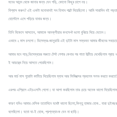
মনের আনন্দ থেকে জানার জন্য যেন পড়ি, কোনো কিছুর চাপে নয়।
বিশ্বাস করুন? এই একটা মনোভাবই সব হিসাব পাল্টে দিয়েছিলো। আমি সারাদিন বই পড়ত
হোস্টেলে এসে পড়িয়ে যাবার জন্য।
তিনি বিকেলে আসতেন, আমাকে আনক্লীয়ার কনসেপ্ট গুলো বুঝিয়ে দিয়ে যেতেন।
এভাবে ২ মাস চললো। ডিসেম্বর-জানুয়ারি এই দুইটা মাস সম্ভবত আমার জীবনের সবচেয়ে 
আমার মনে পড়ে,ডিসেম্বরের শুরুতে টেস্ট পেপার কেনার পর পাতা উল্টিয়ে দেখেছিলাম প্রায়
ই আয়ত্ত্বে নিয়ে আসতে পেরেছিলাম।
আর মার্চ মাস পুরোটা কাটিয়ে দিয়েছিলাম ম্যাথ আর ফিজিক্সের প্রবলেম সলভ করতে করতে!
এরপর এপ্রিলে এইচএসসি গেলো। যা আশা করছিলাম তার চেয়ে অনেক ভালো দিয়েছিলাম। তত
কারণ যদিও আমার বেসিক ততোদিনে যথেষ্ট ভালো ছিলো,কিন্তু হাজার হোক.. যারা দুইব
বলেছিলো। যতো যা-ই হোক, প্রশ্নব্যাংক যেন না ছাড়ি।