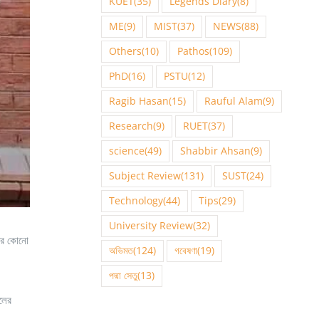
KUET
(35)
Legends Diary
(8)
ME
(9)
MIST
(37)
NEWS
(88)
Others
(10)
Pathos
(109)
PhD
(16)
PSTU
(12)
Ragib Hasan
(15)
Rauful Alam
(9)
Research
(9)
RUET
(37)
science
(49)
Shabbir Ahsan
(9)
Subject Review
(131)
SUST
(24)
Technology
(44)
Tips
(29)
University Review
(32)
গের কোনো
অভিমত
(124)
গবেষণা
(19)
পদ্মা সেতু
(13)
লের