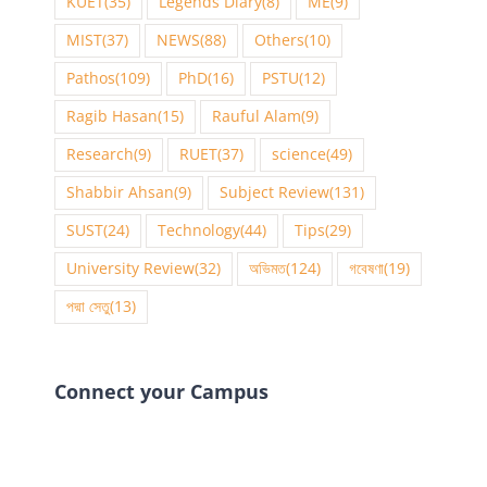
KUET
(35)
Legends Diary
(8)
ME
(9)
MIST
(37)
NEWS
(88)
Others
(10)
Pathos
(109)
PhD
(16)
PSTU
(12)
Ragib Hasan
(15)
Rauful Alam
(9)
Research
(9)
RUET
(37)
science
(49)
Shabbir Ahsan
(9)
Subject Review
(131)
SUST
(24)
Technology
(44)
Tips
(29)
University Review
(32)
অভিমত
(124)
গবেষণা
(19)
পদ্মা সেতু
(13)
Connect your Campus