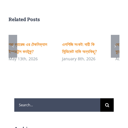
সংস্কার
প্রস্তাব
Related Posts
পদ্মা ব্যারেজ এর টেকনিক্যাল
এলপিজি সংকট: দায়ী কি
দেশের অ
ইম্পরটেন্স কতটুকু?
সিন্ডিকেট নাকি অন্যকিছু?
বুয়েটের 
May 13th, 2026
January 8th, 2026
August
Search
for: